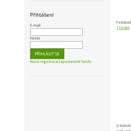
Přihlášení
Fotobuň
E-mail
TOONA
Heslo
PŘIHLÁSIT SE
Nová registrace
Zapomenuté heslo
U tohoto