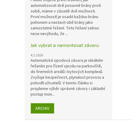
automatizovat dvě posuvné brány proti
sobě, máme v zásadě dvě možnosti.
První možností je osadit každou bránu
pohonem a nastavit obě brány jako
samostatné řešení. Toto řešení sebou
nese nevýhodu, že ...
Jak vybrat a namontovat závoru
4.2.2026
Automatická vjezdová závora je ideálním
řešením pro řízení vjezdu na parkoviště,
do firemních areálů i bytových komplexů.
Zvyšuje bezpečnost, plynulost provozu a
pohodlí uživatelů. V tomto článku si
projdeme výběr správné závory i základní
postup mon...
ARCHIV
Z
á