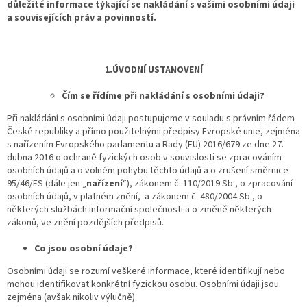
důležité informace týkající se nakládání s vašimi osobními údaji
a souvisejících práv a povinností.
1.ÚVODNÍ USTANOVENÍ
Čím se řídíme při nakládání s osobními údaji?
Při nakládání s osobními údaji postupujeme v souladu s právním řádem
České republiky a přímo použitelnými předpisy Evropské unie, zejména
s nařízením Evropského parlamentu a Rady (EU) 2016/679 ze dne 27.
dubna 2016 o ochraně fyzických osob v souvislosti se zpracováním
osobních údajů a o volném pohybu těchto údajů a o zrušení směrnice
95/46/ES (dále jen „
nařízení
“), zákonem č. 110/2019 Sb., o zpracování
osobních údajů, v platném znění, a zákonem č. 480/2004 Sb., o
některých službách informační společnosti a o změně některých
zákonů, ve znění pozdějších předpisů.
Co jsou osobní údaje?
Osobními údaji se rozumí veškeré informace, které identifikují nebo
mohou identifikovat konkrétní fyzickou osobu. Osobními údaji jsou
zejména (avšak nikoliv výlučně):