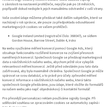
v závislosti na nastavení prohlížeče, nejvýše pak po 18 měsících,
popřípadě dokud nedojde k jejich manuálnímu odstranění z vaší strany.
Vaše osobní údaje můžeme předávat také dalším subjektům, které se
nacházejí v roli správce, ale pouze za předpokladu odsouhlasení
marketingových cookies ve vašem prohlížeči.
Google Ireland Limited (registrační číslo: 368047), se sídlem
Gordon House, Barrow Street, Dublin 4, Irsko
Na webu využíváme měření konverzí pomocí Google Ads, který
obsahuje funkcionalitu rozšířené konverze na zvýšení přesnosti
naměřených konverzí. Společnosti Google se předávají marketingová
data o návštěvnících našeho webu, abychom ještě více vylepšili
relevantnost měření konverzí. Ještě před odesláním jsou tato data
zašifrovaná, aby byla maximálně chráněna. Společnost Google je může
spárovat se svou databází, a to právě pro účely zpřesnění měření
konverzí. Informace o návštěvnících našeho webu, která takto
společnosti Google předáváme, jsou údaje, které vložíte do formulářů
na našem webu jako např. objednávkový či kontaktní formulář.
Pro přesnější personalizaci reklam používáme signály Google. Při
udělování souhlasu se zpracováním cookies se automaticky zapíná i