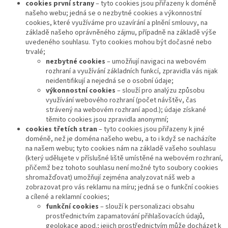
cookies první strany
– tyto cookies jsou přiřazeny k doméně
našeho webu; jedná se o nezbytné cookies a výkonnostní
cookies, které využíváme pro uzavírání a plnění smlouvy, na
základě našeho oprávněného zájmu, případně na základě výše
uvedeného souhlasu. Tyto cookies mohou být dočasné nebo
trvalé;
nezbytné cookies
– umožňují navigaci na webovém
rozhraní a využívání základních funkcí, zpravidla vás nijak
neidentifikují a nejedná se o osobní údaje;
výkonnostní cookies
– slouží pro analýzu způsobu
využívání webového rozhraní (počet návštěv, čas
strávený na webovém rozhraní apod.); údaje získané
těmito cookies jsou zpravidla anonymní;
cookies třetích stran
– tyto cookies jsou přiřazeny k jiné
doméně, než je doména našeho webu, a to i když se nacházíte
na našem webu; tyto cookies nám na základě vašeho souhlasu
(který udělujete v příslušné liště umístěné na webovém rozhraní,
přičemž bez tohoto souhlasu není možné tyto soubory cookies
shromažďovat) umožňují zejména analyzovat náš web a
zobrazovat pro vás reklamu na míru; jedná se o funkční cookies
a cílené a reklamní cookies;
funkční cookies
– slouží k personalizaci obsahu
prostřednictvím zapamatování přihlašovacích údajů,
geolokace apod.; jejich prostřednictvím může docházet k