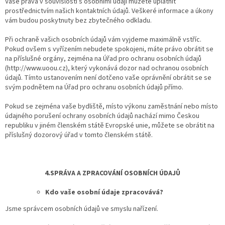
Vaše práva v souvislosti s osobními údaji můžete uplatnit
prostřednictvím našich kontaktních údajů. Veškeré informace a úkony
vám budou poskytnuty bez zbytečného odkladu.
Při ochraně vašich osobních údajů vám vyjdeme maximálně vstříc.
Pokud ovšem s vyřízením nebudete spokojeni, máte právo obrátit se
na příslušné orgány, zejména na Úřad pro ochranu osobních údajů
(http://www.uoou.cz), který vykonává dozor nad ochranou osobních
údajů. Tímto ustanovením není dotčeno vaše oprávnění obrátit se se
svým podnětem na Úřad pro ochranu osobních údajů přímo.
Pokud se zejména vaše bydliště, místo výkonu zaměstnání nebo místo
údajného porušení ochrany osobních údajů nachází mimo Českou
republiku v jiném členském státě Evropské unie, můžete se obrátit na
příslušný dozorový úřad v tomto členském státě.
4.SPRÁVA A ZPRACOVÁNÍ OSOBNÍCH ÚDAJŮ
Kdo vaše osobní údaje zpracovává?
Jsme správcem osobních údajů ve smyslu nařízení.