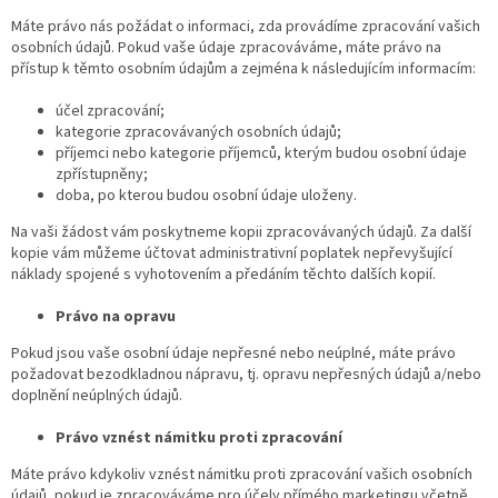
Máte právo nás požádat o informaci, zda provádíme zpracování vašich
osobních údajů. Pokud vaše údaje zpracováváme, máte právo na
přístup k těmto osobním údajům a zejména k následujícím informacím:
účel zpracování;
kategorie zpracovávaných osobních údajů;
příjemci nebo kategorie příjemců, kterým budou osobní údaje
zpřístupněny;
doba, po kterou budou osobní údaje uloženy.
Na vaši žádost vám poskytneme kopii zpracovávaných údajů. Za další
kopie vám můžeme účtovat administrativní poplatek nepřevyšující
náklady spojené s vyhotovením a předáním těchto dalších kopií.
Právo na opravu
Pokud jsou vaše osobní údaje nepřesné nebo neúplné, máte právo
požadovat bezodkladnou nápravu, tj. opravu nepřesných údajů a/nebo
doplnění neúplných údajů.
Právo vznést námitku proti zpracování
Máte právo kdykoliv vznést námitku proti zpracování vašich osobních
údajů, pokud je zpracováváme pro účely přímého marketingu včetně