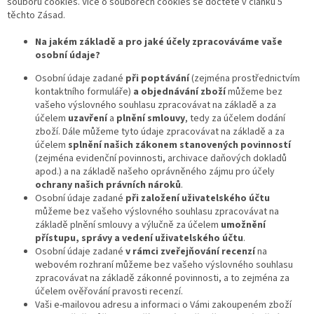
souborů cookies. Více o souborech cookies se dočtete v článku 5
těchto Zásad.
Na jakém základě a pro jaké účely zpracováváme vaše
osobní údaje?
Osobní údaje zadané
při poptávání
(zejména prostřednictvím
kontaktního formuláře)
a objednávání zboží
můžeme bez
vašeho výslovného souhlasu zpracovávat na základě a za
účelem
uzavření
a
plnění smlouvy
, tedy za účelem dodání
zboží. Dále můžeme tyto údaje zpracovávat na základě a za
účelem
splnění našich zákonem stanovených povinností
(zejména evidenční povinnosti, archivace daňových dokladů
apod.) a na základě našeho oprávněného zájmu pro účely
ochrany našich právních nároků
.
Osobní údaje zadané
při založení uživatelského účtu
můžeme bez vašeho výslovného souhlasu zpracovávat na
základě plnění smlouvy a výlučně za účelem
umožnění
přístupu, správy a vedení uživatelského účtu
.
Osobní údaje zadané
v rámci zveřejňování recenzí
na
webovém rozhraní můžeme bez vašeho výslovného souhlasu
zpracovávat na základě zákonné povinnosti, a to zejména za
účelem ověřování pravosti recenzí.
Vaši e-mailovou adresu a informaci o Vámi zakoupeném zboží