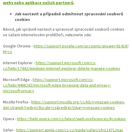
weby nebo aplikace našich partnerů
.
Jak nastavit a případně odmítnout zpracování souborů
cookies
Návod, jak správně nastavit a spravovat zpracování souborů cookies
ve vašem internetovém prohlížeči, naleznete zde:
Google Chrome -
https://support.google.com/accounts/answer/61416?
hl=cs
Internet Explorer -
https://support.microsoft.com/cs-
cz/help/17442/windows-internet-explorer-delete-manage-cookies
Microsoft Edge -
https://support.microsoft.com/cs-
cz/help/4468242/microsoft-edge-browsing-data-and-privacy-
microsoft-privacy
Mozilla Firefox -
https://support.mozilla.org/cs/kb/vymazani-cookies-
dat-stranek?redirectlocale=cs&redirectslug=vymazani-cookies
Opera -
https://help.opera.com/cs/latest/web-preferences/#cookies
Safari -
https://support.apple.com/cs-cz/guide/safari/sfri11471/mac