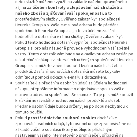
nebo službě můžeme využít na základě našeho oprávněného
zájmu
za účelem kontroly a zlepšování našich služeb a
našeho zboží a zjišťování vaší spokojenosti
, a to
prostřednictvím služby „Ověřeno zákazníky“ společnosti
Heureka Group a.s. Vaše e-mailová adresa bude předána
společnosti Heureka Group a.s., a to za účelem zaslání
hodnotícího dotazníku v rámci služby „Ověřeno zákazníky“.
Pokud tento hodnotící dotazník vyplníte, společnost Heureka
Group a.s. pro nás následně provede vyhodnocení vaší zpětné
vazby. Tento dotazník vám bude na e-mailovou adresu zaslán po
uskutečnění nákupu v intervalech určených společností Heureka
Group a.s. a můžete v něm hodnotit kvalitu našich služeb a
produktů. Zasílání hodnotících dotazníků můžete kdykoliv
odmítnout pomocí odkazu v e-mailu s dotazníkem.
Souhlasíte-li s předáním osobních údajů za účelem hodnocení
nákupu, přepošleme informace o objednávce spolu s vaší e-
mailovou adresou společnosti Seznam.cz. Ta je pak může použít
k získání nezávislého hodnocení našich produktů a služeb.
Předané osobní údaje budou drženy jen po dobu nezbytnou k
tomuto použití.
Pokud
prostřednictvím souborů cookies
dochází ke
zpracování osobních údajů, tyto osobní údaje zpracováváme na
základě vašeho souhlasu (který udělujete příslušným
nastavením vašeho internetového prohlížeče), případně na