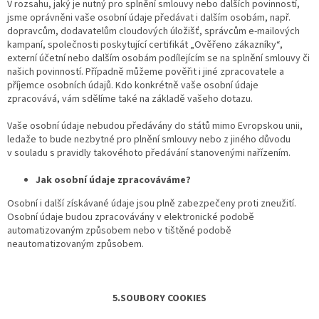
V rozsahu, jaký je nutný pro splnění smlouvy nebo dalších povinností,
jsme oprávněni vaše osobní údaje předávat i dalším osobám, např.
dopravcům, dodavatelům cloudových úložišť, správcům e-mailových
kampaní, společnosti poskytující certifikát „Ověřeno zákazníky“,
externí účetní nebo dalším osobám podílejícím se na splnění smlouvy či
našich povinností. Případně můžeme pověřit i jiné zpracovatele a
příjemce osobních údajů. Kdo konkrétně vaše osobní údaje
zpracovává, vám sdělíme také na základě vašeho dotazu.
Vaše osobní údaje nebudou předávány do států mimo Evropskou unii,
ledaže to bude nezbytné pro plnění smlouvy nebo z jiného důvodu
v souladu s pravidly takovéhoto předávání stanovenými nařízením.
Jak osobní údaje zpracováváme?
Osobní i další získávané údaje jsou plně zabezpečeny proti zneužití.
Osobní údaje budou zpracovávány v elektronické podobě
automatizovaným způsobem nebo v tištěné podobě
neautomatizovaným způsobem.
5.SOUBORY COOKIES