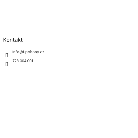
Kontakt
info
@
i-pohony.cz
728 004 001