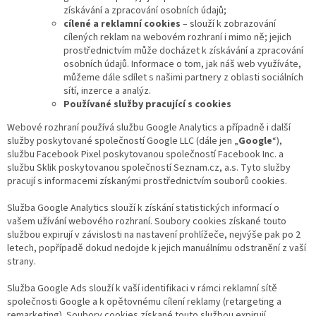
získávání a zpracování osobních údajů;
cílené a reklamní cookies
– slouží k zobrazování
cílených reklam na webovém rozhraní i mimo ně; jejich
prostřednictvím může docházet k získávání a zpracování
osobních údajů. Informace o tom, jak náš web využíváte,
můžeme dále sdílet s našimi partnery z oblasti sociálních
sítí, inzerce a analýz.
Používané služby pracující s cookies
Webové rozhraní používá službu Google Analytics a případně i další
služby poskytované společností Google LLC (dále jen „
Google
“),
službu Facebook Pixel poskytovanou společností Facebook Inc. a
službu Sklik poskytovanou společností Seznam.cz, a.s. Tyto služby
pracují s informacemi získanými prostřednictvím souborů cookies.
Služba Google Analytics slouží k získání statistických informací o
vašem užívání webového rozhraní. Soubory cookies získané touto
službou expirují v závislosti na nastavení prohlížeče, nejvýše pak po 2
letech, popřípadě dokud nedojde k jejich manuálnímu odstranění z vaší
strany.
Služba Google Ads slouží k vaší identifikaci v rámci reklamní sítě
společnosti Google a k opětovnému cílení reklamy (retargeting a
remarketing). Soubory cookies získané touto službou expirují