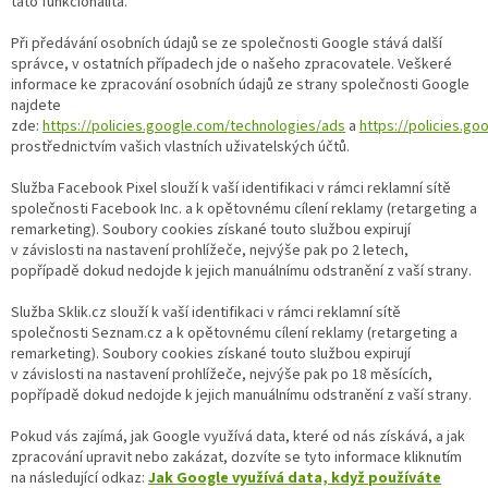
tato funkcionalita.
Při předávání osobních údajů se ze společnosti Google stává další
správce, v ostatních případech jde o našeho zpracovatele. Veškeré
informace ke zpracování osobních údajů ze strany společnosti Google
najdete
zde:
https://policies.google.com/technologies/ads
a
https://policies.go
prostřednictvím vašich vlastních uživatelských účtů.
Služba Facebook Pixel slouží k vaší identifikaci v rámci reklamní sítě
společnosti Facebook Inc. a k opětovnému cílení reklamy (retargeting a
remarketing). Soubory cookies získané touto službou expirují
v závislosti na nastavení prohlížeče, nejvýše pak po 2 letech,
popřípadě dokud nedojde k jejich manuálnímu odstranění z vaší strany.
Služba Sklik.cz slouží k vaší identifikaci v rámci reklamní sítě
společnosti Seznam.cz a k opětovnému cílení reklamy (retargeting a
remarketing). Soubory cookies získané touto službou expirují
v závislosti na nastavení prohlížeče, nejvýše pak po 18 měsících,
popřípadě dokud nedojde k jejich manuálnímu odstranění z vaší strany.
Pokud vás zajímá, jak Google využívá data, které od nás získává, a jak
zpracování upravit nebo zakázat, dozvíte se tyto informace kliknutím
na následující odkaz:
Jak Google využívá data, když používáte