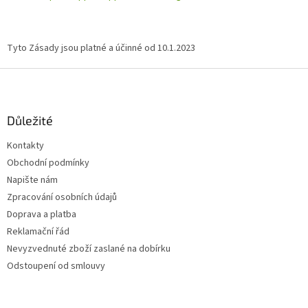
Tyto Zásady jsou platné a účinné od 10.1.2023
Z
á
p
a
Důležité
t
Kontakty
í
Obchodní podmínky
Napište nám
Zpracování osobních údajů
Doprava a platba
Reklamační řád
Nevyzvednuté zboží zaslané na dobírku
Odstoupení od smlouvy