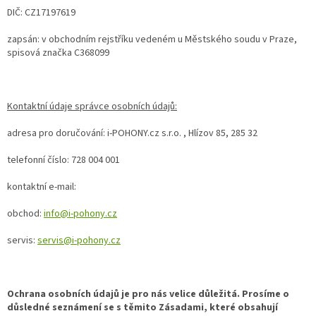
DIČ: CZ17197619
zapsán: v obchodním rejstříku vedeném u Městského soudu v Praze,
spisová značka C368099
Kontaktní údaje správce osobních údajů:
adresa pro doručování: i-POHONY.cz s.r.o. , Hlízov 85, 285 32
telefonní číslo: 728 004 001
kontaktní e-mail:
obchod:
info@i-pohony.cz
servis:
servis@i-pohony.cz
Ochrana osobních údajů je pro nás velice důležitá. Prosíme o
důsledné seznámení se s těmito Zásadami, které obsahují