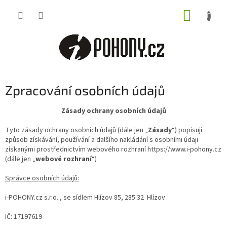
Přejít
NÁKUP
na
obsah
KOŠÍK
Zpracování osobních údajů
Zásady ochrany osobních údajů
Tyto zásady ochrany osobních údajů (dále jen „
Zásady
“) popisují
způsob získávání, používání a dalšího nakládání s osobními údaji
získanými prostřednictvím webového rozhraní https://www.i-pohony.cz
(dále jen „
webové rozhraní
“)
Správce osobních údajů:
i-POHONY.cz s.r.o. , se sídlem Hlízov 85, 285 32 Hlízov
IČ: 17197619