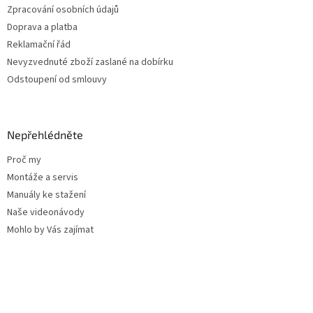
ý
Zpracování osobních údajů
p
Doprava a platba
i
s
Reklamační řád
u
Nevyzvednuté zboží zaslané na dobírku
Odstoupení od smlouvy
Nepřehlédněte
Proč my
Montáže a servis
Manuály ke stažení
Naše videonávody
Mohlo by Vás zajímat