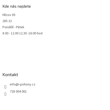
Kde nás najdete
Hlízov 85
285 32
Pondělí - Pátek
8.00 - 12.00 12.30 -16.00 hod
Kontakt
info
@
i-pohony.cz
728 004 001