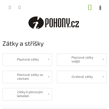
Přejít
NÁKUP
na
obsah
KOŠÍK
Zátky a stříšky
Plastové zátky
Plastové zátky
vnější
Plastové zátky se
Ocelové zátky
závitem
Zátky k plotovým
lamelám