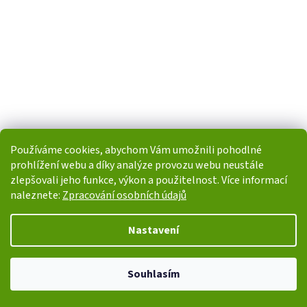
Používáme cookies, abychom Vám umožnili pohodlné
prohlížení webu a díky analýze provozu webu neustále
zlepšovali jeho funkce, výkon a použitelnost. Více informací
naleznete:
Zpracování osobních údajů
Vytvořil Shoptet
Nastavení
Copyright 2026
i-POHONY.cz
. Všechna práva vyhrazena.
Upravit
Souhlasím
nastavení cookies