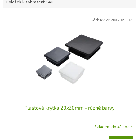
Položek k zobrazení:
148
V
Kód:
KV-ZK20X20/SEDA
ý
p
i
s
p
r
o
d
u
k
t
ů
Plastová krytka 20x20mm - různé barvy
Skladem do 48 hodin