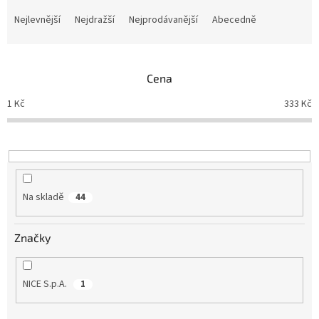
Ř
a
Nejlevnější
Nejdražší
Nejprodávanější
Abecedně
z
e
n
Cena
í
p
1
Kč
333
Kč
r
o
d
u
k
t
Na skladě
44
ů
Značky
NICE S.p.A.
1