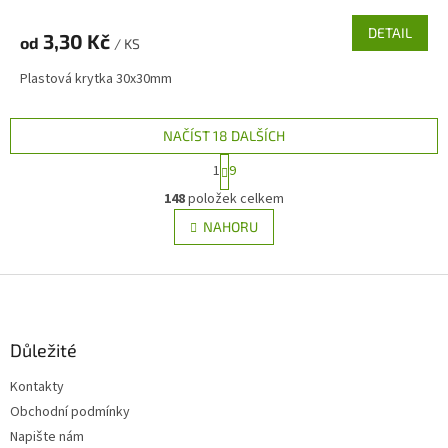
DETAIL
3,30 Kč
od
/ KS
Plastová krytka 30x30mm
NAČÍST 18 DALŠÍCH
S
1
9
t
O
r
148
položek celkem
v
á
l
NAHORU
n
á
k
d
o
v
Z
a
á
c
á
n
í
p
í
p
a
Důležité
r
t
v
Kontakty
í
k
Obchodní podmínky
y
v
Napište nám