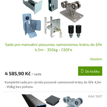
p
r
o
d
u
k
t
ů
Sada pro manuální posuvnou samonosnou bránu do šíře
4,5m - 350kg - C60Fe
Skladem
Do košíku
4 585,90 Kč
/ sada
Kompletní sada pro výrobu posuvné samonosné brány do šíře 4,5m
- 350kg bez pohonu.
Kód:
5037