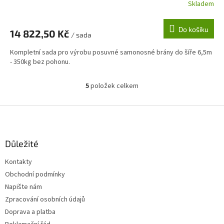
Skladem
Do košíku
14 822,50 Kč
/ sada
Kompletní sada pro výrobu posuvné samonosné brány do šíře 6,5m
- 350kg bez pohonu.
5
položek celkem
O
v
l
Z
á
á
d
p
a
a
Důležité
c
t
í
Kontakty
í
p
Obchodní podmínky
r
v
Napište nám
k
Zpracování osobních údajů
y
Doprava a platba
v
ý