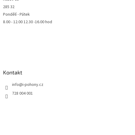
285 32
Pondělí - Pátek
8.00 - 12.00 12.30 -16.00 hod
Kontakt
info
@
i-pohony.cz
728 004 001