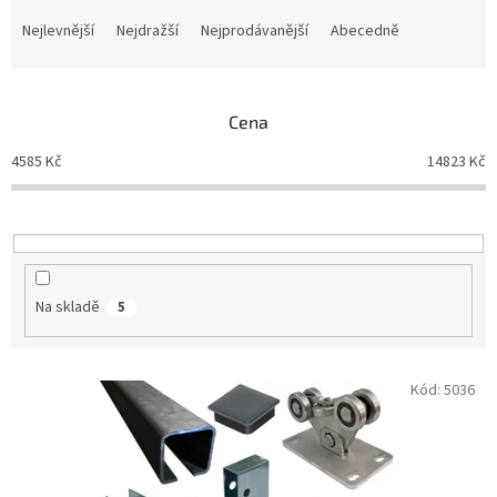
Ř
a
Nejlevnější
Nejdražší
Nejprodávanější
Abecedně
z
e
n
Cena
í
p
4585
Kč
14823
Kč
r
o
d
u
k
t
Na skladě
5
ů
V
Kód:
5036
ý
p
i
s