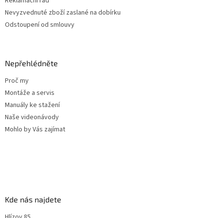
Reklamační řád
p
Nevyzvednuté zboží zaslané na dobírku
i
Odstoupení od smlouvy
s
u
Nepřehlédněte
Proč my
Montáže a servis
Manuály ke stažení
Naše videonávody
Mohlo by Vás zajímat
Kde nás najdete
Hlízov 85