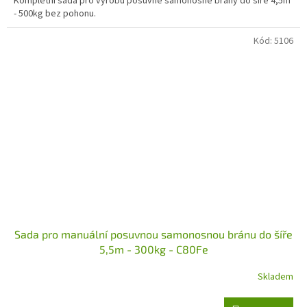
Kompletní sada pro výrobu posuvné samonosné brány do šíře 4,5m
- 500kg bez pohonu.
Kód:
5106
Sada pro manuální posuvnou samonosnou bránu do šíře
5,5m - 300kg - C80Fe
Skladem