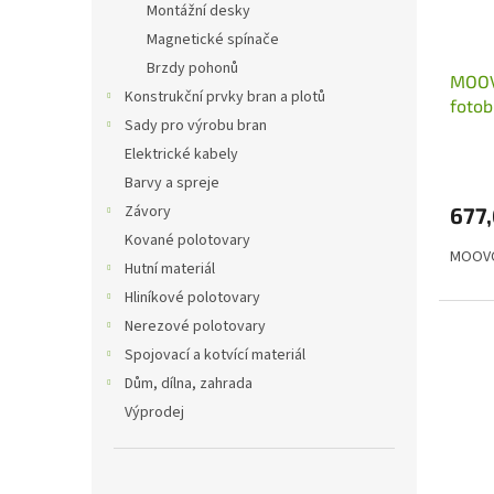
o
Montážní desky
d
Magnetické spínače
u
Brzdy pohonů
MOOV
k
Konstrukční prvky bran a plotů
foto
t
Sady pro výrobu bran
ů
Elektrické kabely
Barvy a spreje
Závory
677
Kované polotovary
MOOVO
Hutní materiál
Hliníkové polotovary
Nerezové polotovary
Spojovací a kotvící materiál
Dům, dílna, zahrada
Výprodej