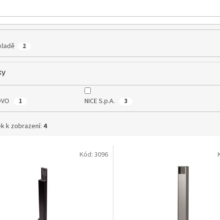
kladě
2
ky
OVO
NICE S.p.A.
1
3
k k zobrazení:
4
Kód:
3096