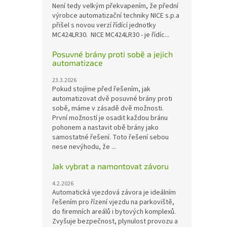
Není tedy velkým překvapením, že přední
výrobce automatizační techniky NICE s.p.a
přišel s novou verzí řídící jednotky
MC424LR30. NICE MC424LR30 - je řídíc...
Posuvné brány proti sobě a jejich
automatizace
23.3.2026
Pokud stojíme před řešením, jak
automatizovat dvě posuvné brány proti
sobě, máme v zásadě dvě možnosti.
První možností je osadit každou bránu
pohonem a nastavit obě brány jako
samostatné řešení. Toto řešení sebou
nese nevýhodu, že ...
Jak vybrat a namontovat závoru
4.2.2026
Automatická vjezdová závora je ideálním
řešením pro řízení vjezdu na parkoviště,
do firemních areálů i bytových komplexů.
Zvyšuje bezpečnost, plynulost provozu a