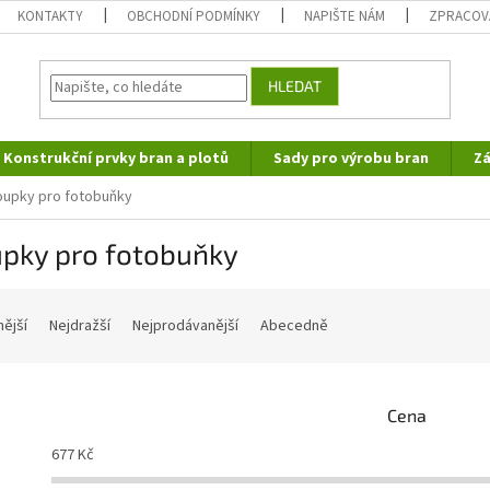
KONTAKTY
OBCHODNÍ PODMÍNKY
NAPIŠTE NÁM
ZPRACOV
HLEDAT
Konstrukční prvky bran a plotů
Sady pro výrobu bran
Zá
oupky pro fotobuňky
upky pro fotobuňky
nější
Nejdražší
Nejprodávanější
Abecedně
Cena
677
Kč