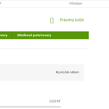
ÁNÍ OSOBNÍCH ÚDAJŮ
DOPRAVA A PLATBA
Přihlášení
REKLAMAČNÍ ŘÁD
NÁKUPNÍ
Prázdný košík
KOŠÍK
vory
Hliníkové polotovary
4
položek celkem
1222
Kč