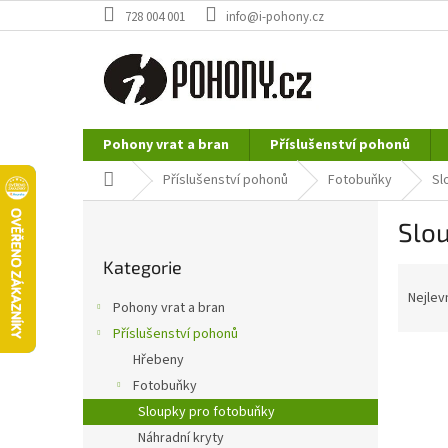
Přejít
728 004 001
info@i-pohony.cz
na
obsah
Pohony vrat a bran
Příslušenství pohonů
Nerezové polotovary
Hutní materiál
Domů
Příslušenství pohonů
Fotobuňky
Sl
P
Slo
o
Přeskočit
s
Kategorie
kategorie
Ř
t
a
r
Nejlev
Pohony vrat a bran
z
a
Příslušenství pohonů
e
n
n
Hřebeny
n
í
í
Fotobuňky
p
p
Sloupky pro fotobuňky
r
a
Náhradní kryty