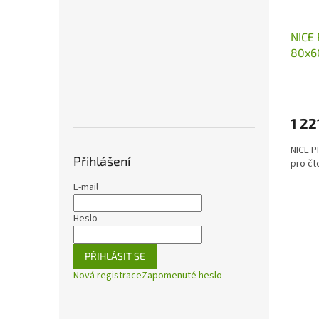
NICE 
80x6
EKS/
1 22
NICE P
Přihlášení
pro čt
E-mail
Heslo
PŘIHLÁSIT SE
Nová registrace
Zapomenuté heslo