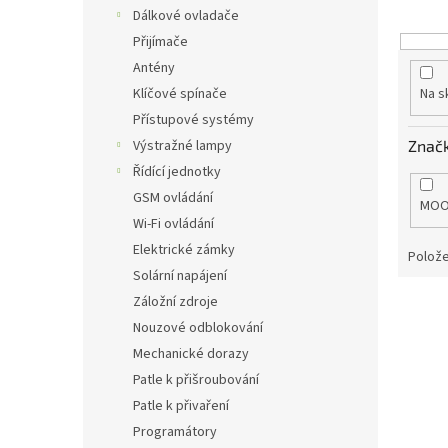
o
n
Dálkové ovladače
d
e
Přijímače
u
l
k
Antény
t
Klíčové spínače
Na s
ů
Přístupové systémy
Znač
Výstražné lampy
Řídící jednotky
GSM ovládání
MO
Wi-Fi ovládání
Elektrické zámky
Polože
Solární napájení
Záložní zdroje
V
ý
Nouzové odblokování
p
Mechanické dorazy
i
Patle k přišroubování
s
Patle k přivaření
p
Programátory
r