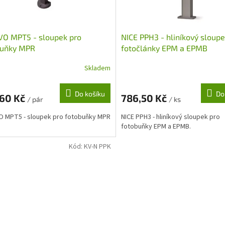
O MPT5 - sloupek pro
NICE PPH3 - hliníkový sloupe
buňky MPR
fotočlánky EPM a EPMB
Skladem
Do košíku
Do
,60 Kč
786,50 Kč
/ pár
/ ks
 MPT5 - sloupek pro fotobuňky MPR
NICE PPH3 - hliníkový sloupek pro
fotobuňky EPM a EPMB.
Kód:
KV-N PPK