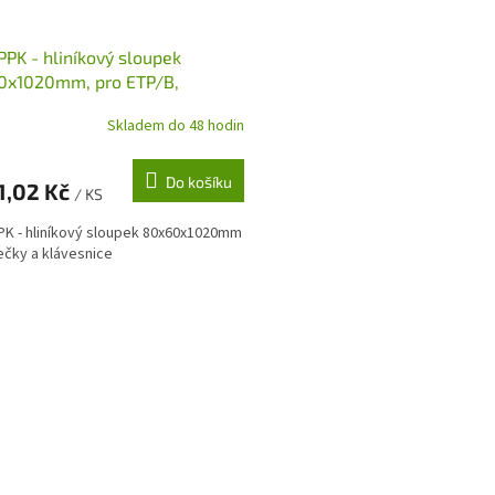
PPK - hliníkový sloupek
0x1020mm, pro ETP/B,
EU, EDS/B, EDSW
Skladem do 48 hodin
Do košíku
1,02 Kč
/ KS
PK - hliníkový sloupek 80x60x1020mm
ečky a klávesnice
O
v
l
á
d
a
c
í
p
r