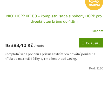
ZDARMA
D
NICE HOPP KIT BD - kompletní sada s pohony HOPP pro
A
dvoukřídlou bránu do 4,8m
R
Skladem
M
Do košíku
16 383,40 Kč
/ sada
A
Kompletní sada pohonů s příslušenstvím pro privátní použití na
křídla do maximální šířky 2,4 m a hmotnosti 250 kg.
Kód:
3190