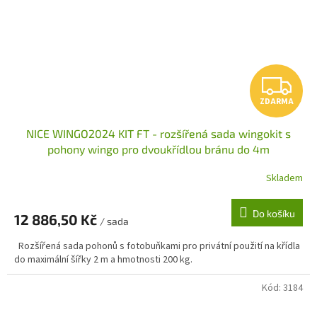
Z
ZDARMA
D
NICE WINGO2024 KIT FT - rozšířená sada wingokit s
A
pohony wingo pro dvoukřídlou bránu do 4m
R
Skladem
M
Do košíku
12 886,50 Kč
/ sada
A
Rozšířená sada pohonů s fotobuňkami pro privátní použití na křídla
do maximální šířky 2 m a hmotnosti 200 kg.
Kód:
3184