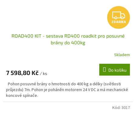
Z
ZDARMA
D
ROAD400 KIT - sestava RD400 roadkit pro posuvné
A
brány do 400kg
R
Skladem
M
Do košíku
7 598,80 Kč
/ ks
A
Pohon posuvné brány o hmotnosti do 400 kg a délky (světlosti
průjezdu) 7m. Pohon je poháněn motorem 24 V DC a má mechanické
koncové spínače.
Kód:
3017