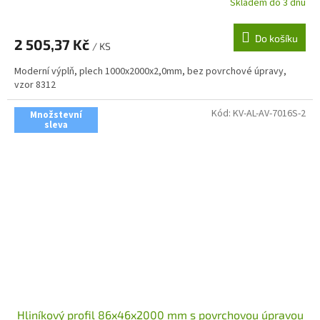
Skladem do 3 dnů
Do košíku
2 505,37 Kč
/ KS
Moderní výplň, plech 1000x2000x2,0mm, bez povrchové úpravy,
vzor 8312
Kód:
KV-AL-AV-7016S-2
Množstevní
sleva
Hliníkový profil 86x46x2000 mm s povrchovou úpravou