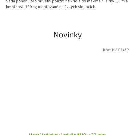
Sada pohonů pro privátní použití na křídla do maximální šířky 1,8 m a
hmotnosti 180 kg montované na úzkých sloupcích.
Novinky
Kód:
KV-C345P
Horní ložiskový závěs M10 x 22 mm