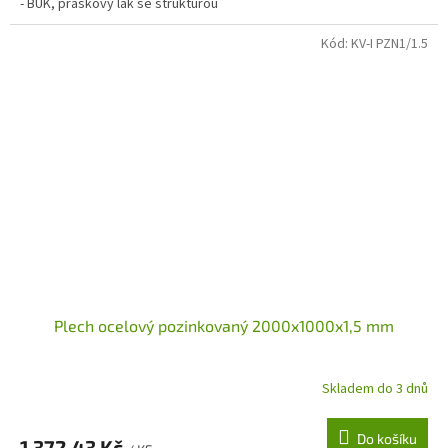
- BUK, práškový lak se strukturou
Kód:
KV-I PZN1/1.5
Plech ocelový pozinkovaný 2000x1000x1,5 mm
Skladem do 3 dnů
Do košíku
1 372,43 Kč