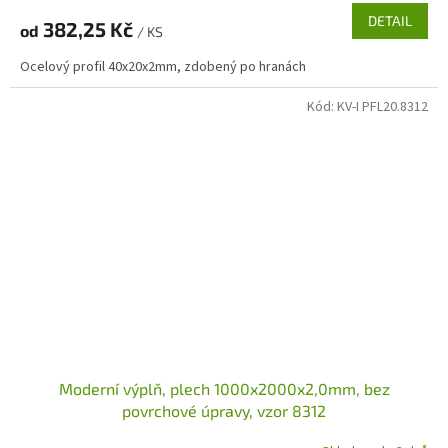
DETAIL
382,25 Kč
od
/ KS
Ocelový profil 40x20x2mm, zdobený po hranách
Kód:
KV-I PFL20.8312
Moderní výplň, plech 1000x2000x2,0mm, bez
povrchové úpravy, vzor 8312