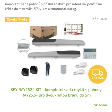
A
Kompletní sada pohonů s příslušenstvím pro intenzivní použití na
křídla do maximální šířky 3 m a hmotnosti 500 kg.
Kód:
3426
Záruka 3 roky
Z
ZDARMA
D
KEY RAY2524 KIT - kompletní sada raykit s pohony
A
RAY2524 pro dvoukřídlou bránu do 5m
R
Skladem