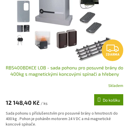
Z
ZDARMA
D
RBS400BDKCE LOB - sada pohonu pro posuvné brány do
A
400kg s magnetickými koncovými spínači a hřebeny
R
Skladem
M
Do košíku
12 148,40 Kč
/ ks
A
Sada pohonu s příslušenstvím pro posuvné brány o hmotnosti do
400 kg . Pohon je poháněn motorem 24 V DC a má magnetické
koncové spínače.