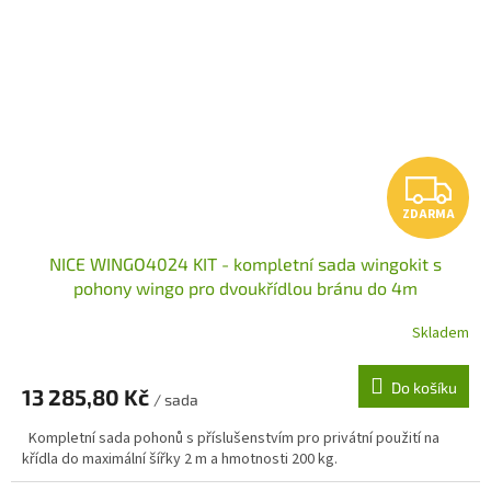
Z
ZDARMA
D
NICE WINGO4024 KIT - kompletní sada wingokit s
A
pohony wingo pro dvoukřídlou bránu do 4m
R
Skladem
M
Do košíku
13 285,80 Kč
/ sada
A
Kompletní sada pohonů s příslušenstvím pro privátní použití na
křídla do maximální šířky 2 m a hmotnosti 200 kg.