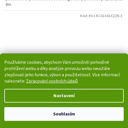
8m.
Kód:
KV-I KC41X41X2ZN-3
Používáme cookies, abychom Vám umožnili pohodlné
prohlížení webu a díky analýze provozu webu neustále
zlepšovali jeho funkce, výkon a použitelnost. Více informací
naleznete:
Zpracování osobních údajů
Nastavení
Pozinkovaný děrovaný C profil, 41x41x2mm, délka 3m
Souhlasím
Skladem do 3 dnů