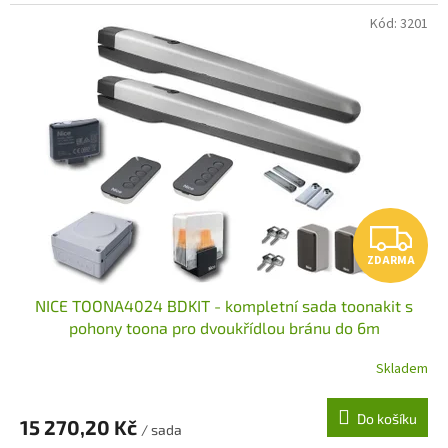
Kód:
3201
Z
ZDARMA
D
NICE TOONA4024 BDKIT - kompletní sada toonakit s
A
pohony toona pro dvoukřídlou bránu do 6m
R
Skladem
M
Do košíku
15 270,20 Kč
/ sada