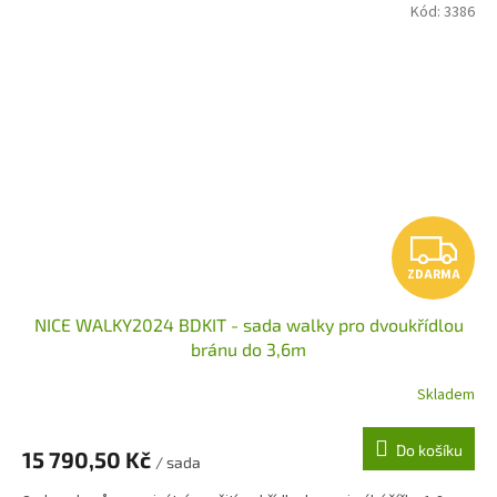
Kód:
3386
Z
ZDARMA
D
NICE WALKY2024 BDKIT - sada walky pro dvoukřídlou
A
bránu do 3,6m
R
Skladem
M
Do košíku
15 790,50 Kč
/ sada
A