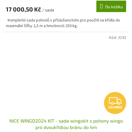
M
Do košíku
17 000,50 Kč
/ sada
A
Kompletní sada pohonů s příslušenstvím pro použití na křídla do
maximální šířky 2,5 m a hmotnosti 250 kg.
Kód:
3192
Z
ZDARMA
D
NICE WINGO2024 KIT - sada wingokit s pohony wingo
A
pro dvoukřídlou bránu do 4m