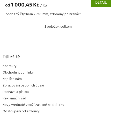
DETAIL
1 000,45 Kč
od
/ KS
Zdobený čtyřhran 25x25mm, zdobený po hranách
8
položek celkem
O
v
l
Z
á
á
d
p
a
a
Důležité
c
t
í
Kontakty
í
p
Obchodní podmínky
r
v
Napište nám
k
Zpracování osobních údajů
y
Doprava a platba
v
ý
Reklamační řád
p
Nevyzvednuté zboží zaslané na dobírku
i
Odstoupení od smlouvy
s