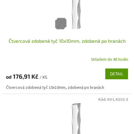
d
u
k
t
ů
Čtvercová zdobená tyč 10x10mm, zdobená po hranách
Skladem do 48 hodin
DETAIL
176,91 Kč
od
/ KS
Čtvercová zdobená tyč 10x10mm, zdobená po hranách
Kód:
KV-L KSV2-3