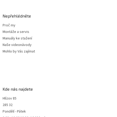
u
Nepřehlédněte
Proč my
Montáže a servis
Manuály ke stažení
Naše videonávody
Mohlo by Vás zajímat
Kde nás najdete
Hlízov 85
285 32
Pondělí - Pátek