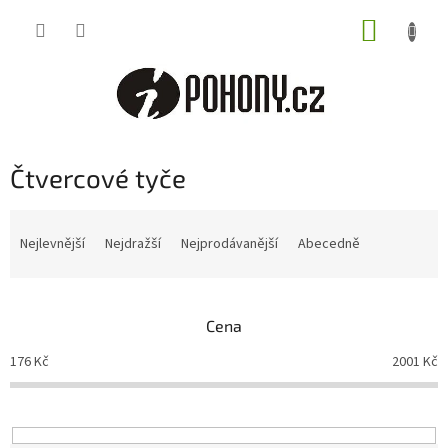
Přejít
NÁKUP
na
obsah
KOŠÍK
Čtvercové tyče
Ř
a
Nejlevnější
Nejdražší
Nejprodávanější
Abecedně
z
e
n
Cena
í
p
176
Kč
2001
Kč
r
o
d
u