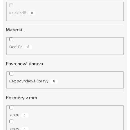
k
t
Na skladě
0
ů
Materiál
Ocel Fe
8
Povrchová úprava
Bez povrchové úpravy
8
Rozměry v mm
20x20
1
25x25
1