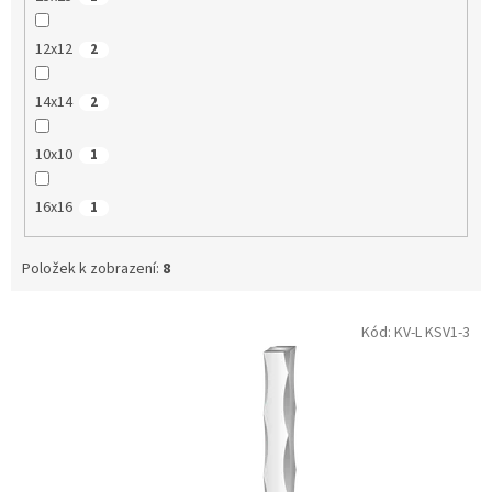
12x12
2
14x14
2
10x10
1
16x16
1
Položek k zobrazení:
8
V
Kód:
KV-L KSV1-3
ý
p
i
s
p
r
o