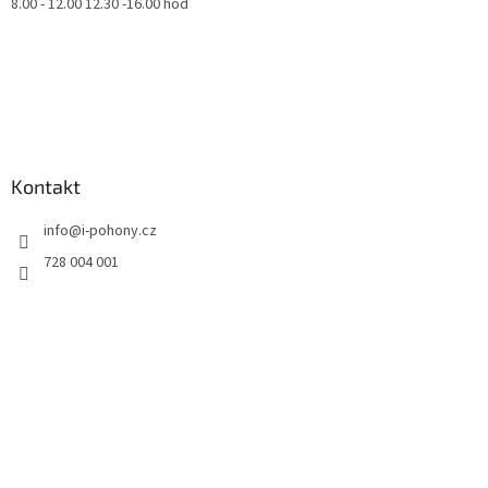
8.00 - 12.00 12.30 -16.00 hod
Kontakt
info
@
i-pohony.cz
728 004 001