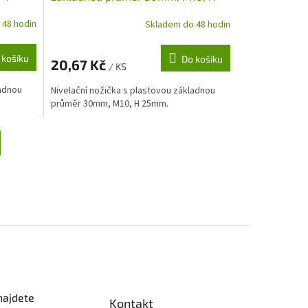
25mm
 48 hodin
Skladem do 48 hodin
 košíku
Do košíku
20,67 Kč
/ KS
ladnou
Nivelační nožička s plastovou základnou
průměr 30mm, M10, H 25mm.
najdete
Kontakt