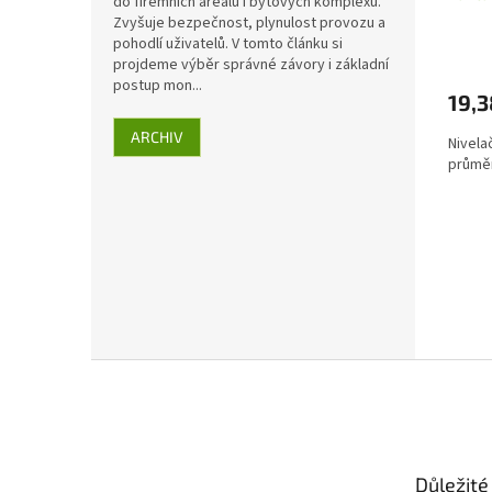
do firemních areálů i bytových komplexů.
40m
Zvyšuje bezpečnost, plynulost provozu a
pohodlí uživatelů. V tomto článku si
projdeme výběr správné závory i základní
postup mon...
19,3
ARCHIV
Nivela
průmě
Z
á
p
a
t
Důležité
í