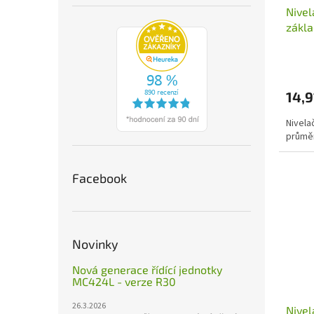
Nivel
zákl
45m
14,9
Nivela
průmě
Facebook
Novinky
Nová generace řídící jednotky
MC424L - verze R30
26.3.2026
Nivel