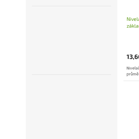
Nivel
zákl
25m
13,6
Nivela
průmě