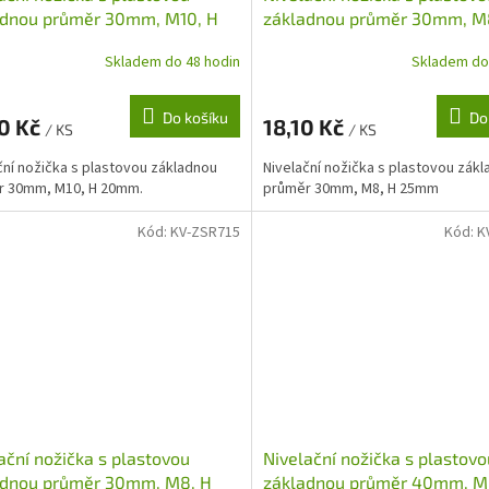
adnou průměr 30mm, M10, H
základnou průměr 30mm, M
m
25mm
Skladem do 48 hodin
Skladem do
Do košíku
Do
40 Kč
18,10 Kč
/ KS
/ KS
ční nožička s plastovou základnou
Nivelační nožička s plastovou zák
r 30mm, M10, H 20mm.
průměr 30mm, M8, H 25mm
Kód:
KV-ZSR715
Kód:
K
ační nožička s plastovou
Nivelační nožička s plastovo
adnou průměr 30mm, M8, H
základnou průměr 40mm, M