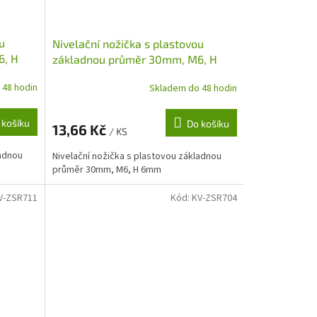
u
Nivelační nožička s plastovou
6, H
základnou průměr 30mm, M6, H
6mm
 48 hodin
Skladem do 48 hodin
 košíku
Do košíku
13,66 Kč
/ KS
ladnou
Nivelační nožička s plastovou základnou
průměr 30mm, M6, H 6mm
V-ZSR711
Kód:
KV-ZSR704