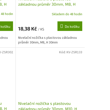
8, H
základnou průměr 30mm, M8, H
30mm
 48 hodin
Skladem do 48 hodin
 košíku
Do košíku
18,38 Kč
/ KS
ladnou
Nivelační nožička s plastovou základnou
průměr 30mm, M8, H 30mm
V-ZSR302
Kód:
KV-ZSR133
u
Nivelační nožička s plastovou
8, H
základnou průměr 30mm, M10, H