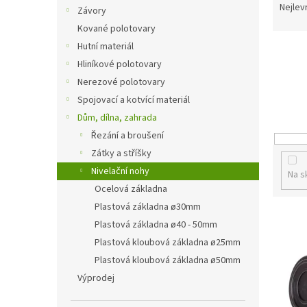
n
a
Nejlev
Závory
e
z
Kované polotovary
l
e
Hutní materiál
n
Hliníkové polotovary
í
p
Nerezové polotovary
r
Spojovací a kotvící materiál
o
Dům, dílna, zahrada
d
Řezání a broušení
u
Zátky a stříšky
k
t
Nivelační nohy
Na s
ů
Ocelová základna
Plastová základna ø30mm
V
Plastová základna ø40 - 50mm
ý
Plastová kloubová základna ø25mm
p
i
Plastová kloubová základna ø50mm
s
Výprodej
p
r