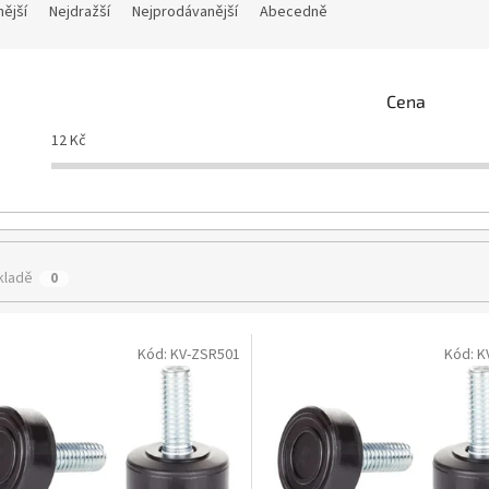
nější
Nejdražší
Nejprodávanější
Abecedně
Cena
12
Kč
kladě
0
Kód:
KV-ZSR501
Kód:
K