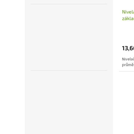
Nivel
zákl
8mm
13,6
Nivela
průmě