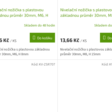
ační nožička s plastovou
Nivelační nožička s plastovo
adnou průměr 30mm, M6, H
základnou průměr 30mm, M
15mm
Skladem do 48 hodin
Skladem do
Do košíku
Do
6 Kč
13,66 Kč
/ KS
/ KS
ční nožička s plastovou základnou
Nivelační nožička s plastovou zák
r 30mm, M6, H 8mm
průměr 30mm, M8, H 15mm
Kód:
KV-ZSR707
Kód:
K