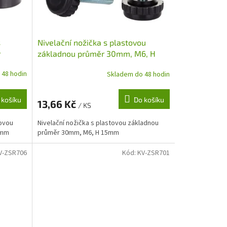
s
Nivelační nožička s plastovou
r
základnou průměr 30mm, M6, H
15mm
 48 hodin
Skladem do 48 hodin
 košíku
Do košíku
13,66 Kč
/ KS
tovou
Nivelační nožička s plastovou základnou
7mm
průměr 30mm, M6, H 15mm
V-ZSR706
Kód:
KV-ZSR701