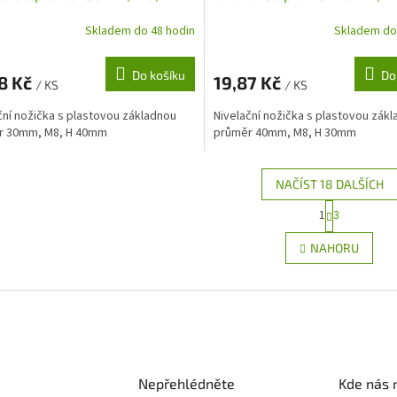
m
30mm
Skladem do 48 hodin
Skladem do
Do košíku
Do
8 Kč
19,87 Kč
/ KS
/ KS
ční nožička s plastovou základnou
Nivelační nožička s plastovou zák
r 30mm, M8, H 40mm
průměr 40mm, M8, H 30mm
NAČÍST 18 DALŠÍCH
S
1
3
O
t
r
v
NAHORU
á
l
n
á
k
d
o
a
v
c
á
í
n
p
í
r
Nepřehlédněte
Kde nás 
v