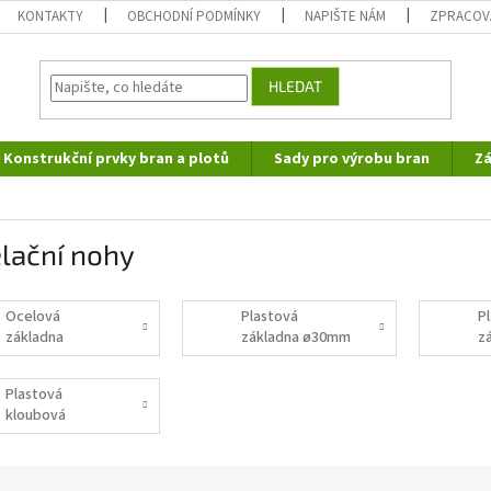
KONTAKTY
OBCHODNÍ PODMÍNKY
NAPIŠTE NÁM
ZPRACOV
HLEDAT
Konstrukční prvky bran a plotů
Sady pro výrobu bran
Zá
lační nohy
Ocelová
Plastová
P
základna
základna ø30mm
z
5
Plastová
kloubová
základna ø50mm