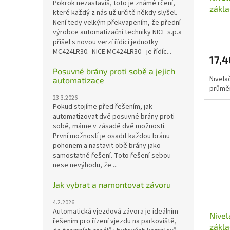
Pokrok nezastavíš, toto je známé rčení,
zákl
které každý z nás už určitě někdy slyšel.
20m
Není tedy velkým překvapením, že přední
výrobce automatizační techniky NICE s.p.a
přišel s novou verzí řídící jednotky
MC424LR30. NICE MC424LR30 - je řídíc...
17,
Posuvné brány proti sobě a jejich
Nivela
automatizace
průmě
23.3.2026
Pokud stojíme před řešením, jak
automatizovat dvě posuvné brány proti
sobě, máme v zásadě dvě možnosti.
První možností je osadit každou bránu
pohonem a nastavit obě brány jako
samostatné řešení. Toto řešení sebou
nese nevýhodu, že ...
Jak vybrat a namontovat závoru
4.2.2026
Automatická vjezdová závora je ideálním
Nivel
řešením pro řízení vjezdu na parkoviště,
zákl