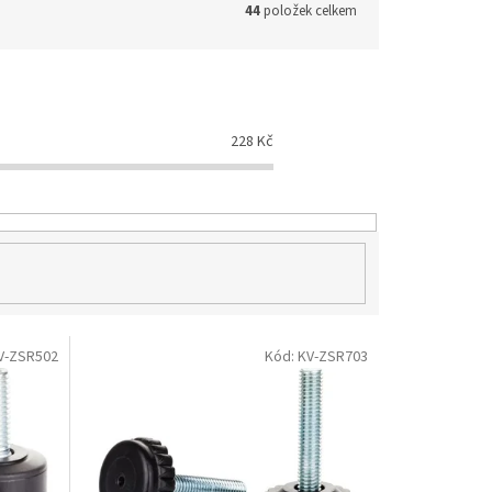
44
položek celkem
228
Kč
V-ZSR502
Kód:
KV-ZSR703