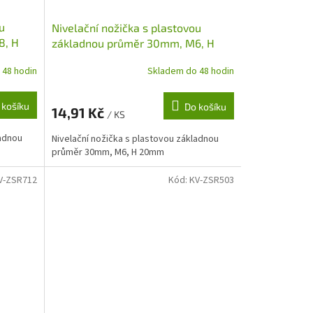
u
Nivelační nožička s plastovou
8, H
základnou průměr 30mm, M6, H
20mm
 48 hodin
Skladem do 48 hodin
 košíku
Do košíku
14,91 Kč
/ KS
ladnou
Nivelační nožička s plastovou základnou
průměr 30mm, M6, H 20mm
V-ZSR712
Kód:
KV-ZSR503