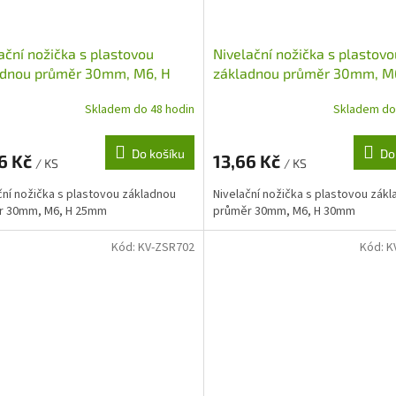
ační nožička s plastovou
Nivelační nožička s plastovo
adnou průměr 30mm, M6, H
základnou průměr 30mm, M
m
30mm
Skladem do 48 hodin
Skladem do
Do košíku
Do
6 Kč
13,66 Kč
/ KS
/ KS
ční nožička s plastovou základnou
Nivelační nožička s plastovou zák
r 30mm, M6, H 25mm
průměr 30mm, M6, H 30mm
Kód:
KV-ZSR702
Kód:
K