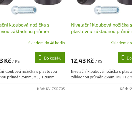
ační kloubová nožička s
Nivelační kloubová nožička 
ovou základnou průměr
plastovou základnou průmě
, M8, H 20mm
25mm, M8, H 27mm
Skladem do 48 hodin
Skladem do
Do košíku
Do
43 Kč
12,43 Kč
/ KS
/ KS
ční kloubová nožička s plastovou
Nivelační kloubová nožička s plas
dnou průměr 25mm, M8, H 20mm
základnou průměr 25mm, M8, H 2
Kód:
KV-ZSR705
Kód:
K