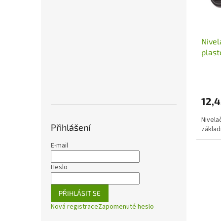
o
d
u
Nivel
k
plast
t
25mm
ů
12,
Nivela
Přihlášení
zákla
E-mail
Heslo
PŘIHLÁSIT SE
Nová registrace
Zapomenuté heslo