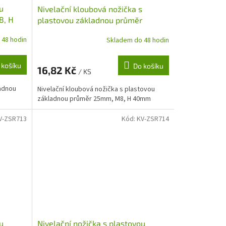
u
Nivelační kloubová nožička s
8, H
plastovou základnou průměr
25mm, M8, H 40mm
 48 hodin
Skladem do 48 hodin
 košíku
Do košíku
16,82 Kč
/ KS
ladnou
Nivelační kloubová nožička s plastovou
základnou průměr 25mm, M8, H 40mm
V-ZSR713
Kód:
KV-ZSR714
u
Nivelační nožička s plastovou