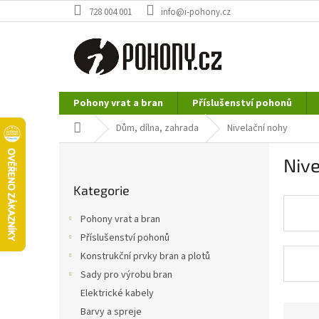
Přejít
728 004 001
info@i-pohony.cz
na
obsah
Pohony vrat a bran
Příslušenství pohonů
Nerezové polotovary
Hutní materiál
Domů
Dům, dílna, zahrada
Nivelační nohy
P
Nive
o
Přeskočit
s
Kategorie
kategorie
t
r
Pohony vrat a bran
a
Příslušenství pohonů
n
Konstrukční prvky bran a plotů
n
í
Sady pro výrobu bran
p
Elektrické kabely
a
Ř
Barvy a spreje