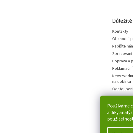
p
a
t
Důležité
í
Kontakty
Obchodní 
Napište ná
Zpracování
Doprava a p
Reklamační
Nevyzvednu
na dobírku
Odstoupení
Používáme c
a díky analý
použitelnost