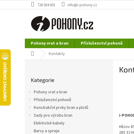
Přejít
728 004 001
info@i-pohony.cz
na
obsah
Pohony vrat a bran
Příslušenství pohonů
Nerezové polotovary
Hutní materiál
Domů
Kontakty
P
Kon
o
Přeskočit
s
Kategorie
kategorie
t
r
Pohony vrat a bran
a
Příslušenství pohonů
n
Konstrukční prvky bran a plotů
n
í
i-POHON
Sady pro výrobu bran
p
Elektrické kabely
Hlízov 8
a
Barvy a spreje
285 32 H