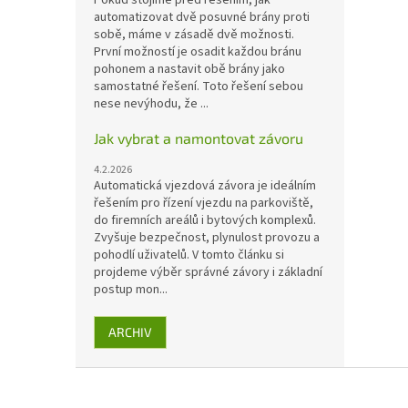
automatizovat dvě posuvné brány proti
sobě, máme v zásadě dvě možnosti.
První možností je osadit každou bránu
pohonem a nastavit obě brány jako
samostatné řešení. Toto řešení sebou
nese nevýhodu, že ...
Jak vybrat a namontovat závoru
4.2.2026
Automatická vjezdová závora je ideálním
řešením pro řízení vjezdu na parkoviště,
do firemních areálů i bytových komplexů.
Zvyšuje bezpečnost, plynulost provozu a
pohodlí uživatelů. V tomto článku si
projdeme výběr správné závory i základní
postup mon...
ARCHIV
Z
á