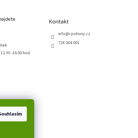
najdete
Kontakt
info
@
i-pohony.cz
728 004 001
átek
0 12.30 -16.00 hod
Souhlasím