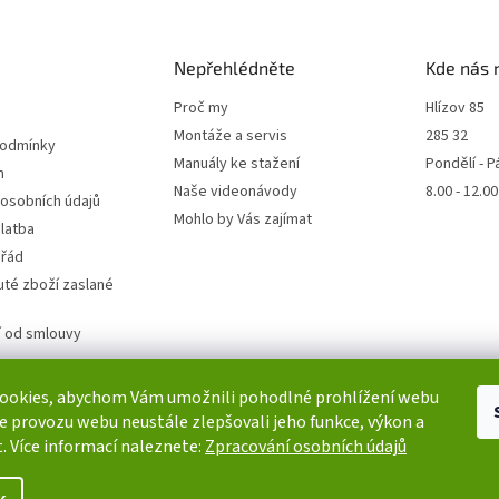
Nepřehlédněte
Kde nás 
Proč my
Hlízov 85
Montáže a servis
285 32
podmínky
Manuály ke stažení
Pondělí - P
m
Naše videonávody
8.00 - 12.0
 osobních údajů
Mohlo by Vás zajímat
latba
 řád
té zboží zaslané
 od smlouvy
ookies, abychom Vám umožnili pohodlné prohlížení webu
ze provozu webu neustále zlepšovali jeho funkce, výkon a
. Více informací naleznete:
Zpracování osobních údajů