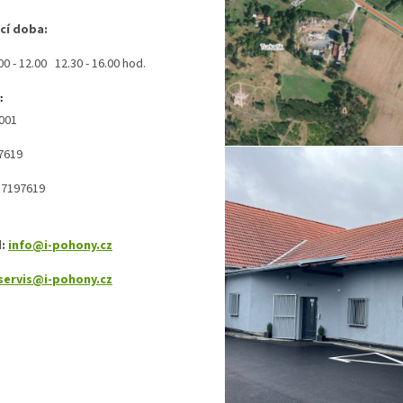
cí doba:
00 - 12.00 12.30 - 16.00 hod.
:
 001
7619
7197619
d:
info@i-pohony.cz
servis@i-pohony.cz