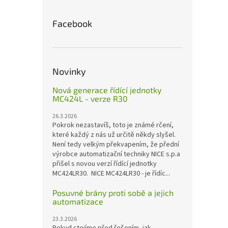
Facebook
Novinky
Nová generace řídící jednotky
MC424L - verze R30
26.3.2026
Pokrok nezastavíš, toto je známé rčení,
které každý z nás už určitě někdy slyšel.
Není tedy velkým překvapením, že přední
výrobce automatizační techniky NICE s.p.a
přišel s novou verzí řídící jednotky
MC424LR30. NICE MC424LR30 - je řídíc...
Posuvné brány proti sobě a jejich
automatizace
23.3.2026
Pokud stojíme před řešením, jak