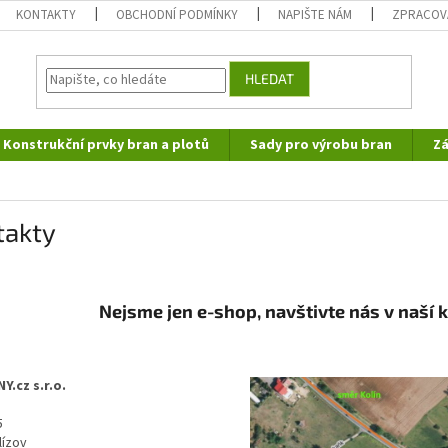
KONTAKTY
OBCHODNÍ PODMÍNKY
NAPIŠTE NÁM
ZPRACOV
HLEDAT
Konstrukční prvky bran a plotů
Sady pro výrobu bran
Zá
takty
Nejsme jen e-shop, navštivte nás v naší
Y.cz s.r.o.
5
lízov