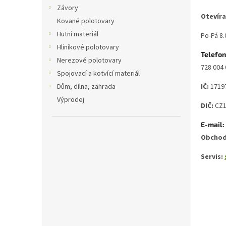
n
Závory
e
Otevíra
Kované polotovary
l
Hutní materiál
Po-Pá 8.
Hliníkové polotovary
Telefon
Nerezové polotovary
728 004
Spojovací a kotvící materiál
IČ:
1719
Dům, dílna, zahrada
Výprodej
DIČ:
CZ1
E-mail:
Obcho
Servis: