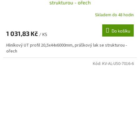
strukturou - ořech
Skladem do 48 hodin
Do košíku
1 031,83 Kč
/ KS
Hliníkový UT profil 20,5x44x6000mm, práškový lak se strukturou -
ořech
Kód:
KV-AL-U50-7016-6