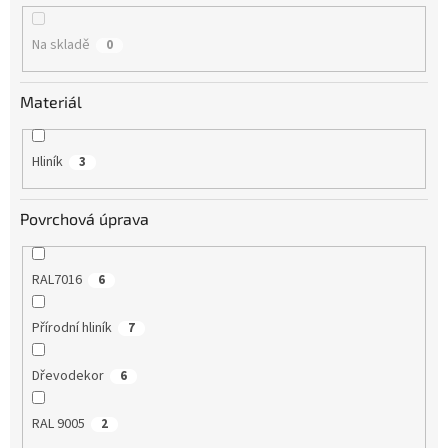
k
t
Na skladě
0
ů
Materiál
Hliník
3
Povrchová úprava
RAL7016
6
Přírodní hliník
7
Dřevodekor
6
RAL 9005
2