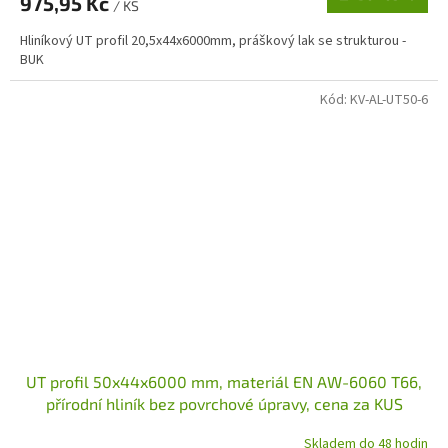
975,95 Kč
/ KS
Hliníkový UT profil 20,5x44x6000mm, práškový lak se strukturou -
BUK
Kód:
KV-AL-UT50-6
UT profil 50x44x6000 mm, materiál EN AW-6060 T66,
přírodní hliník bez povrchové úpravy, cena za KUS
Skladem do 48 hodin