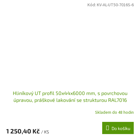
Kód:
KV-AL-UT50-7016S-6
Hliníkový UT profil 50x44x6000 mm, s povrchovou
úpravou, práškové lakování se strukturou RAL7016
Skladem do 48 hodin
Do košíku
1 250,40 Kč
/ KS