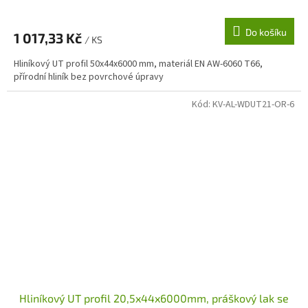
Do košíku
1 017,33 Kč
/ KS
Hliníkový UT profil 50x44x6000 mm, materiál EN AW-6060 T66,
přírodní hliník bez povrchové úpravy
Kód:
KV-AL-WDUT21-OR-6
Hliníkový UT profil 20,5x44x6000mm, práškový lak se