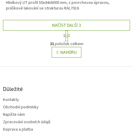
Hliníkový UT profil 50x44x6000 mm, s povrchovou úpravou,
práškové lakování se strukturou RAL7016
NAČÍST DALŠÍ 3
S
1
2
t
O
r
21
položek celkem
v
á
l
NAHORU
n
á
k
d
o
v
Z
a
á
c
á
n
í
p
í
p
a
Důležité
r
t
v
Kontakty
í
k
Obchodní podmínky
y
v
Napište nám
ý
Zpracování osobních údajů
p
Doprava a platba
i