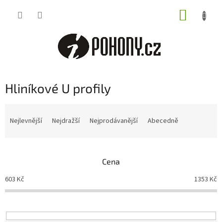
Přejít
NÁKUP
na
obsah
KOŠÍK
Hliníkové U profily
Ř
a
Nejlevnější
Nejdražší
Nejprodávanější
Abecedně
z
e
n
Cena
í
p
603
Kč
1353
Kč
r
o
d
u