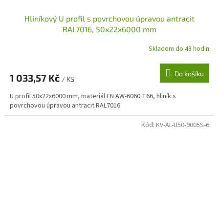
Hliníkový U profil s povrchovou úpravou antracit
RAL7016, 50x22x6000 mm
Skladem do 48 hodin
Do košíku
1 033,57 Kč
/ KS
U profil 50x22x6000 mm, materiál EN AW-6060 T66, hliník s
povrchovou úpravou antracit RAL7016
Kód:
KV-AL-U50-9005S-6