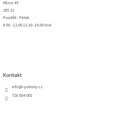
Hlízov 85
285 32
Pondělí - Pátek
8.00 - 12.00 12.30 -16.00 hod
Kontakt
info
@
i-pohony.cz
728 004 001