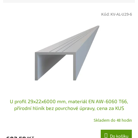
V
Kód:
KV-AL-U29-6
ý
p
i
s
p
r
o
d
u
k
t
ů
U profil 29x22x6000 mm, materiál EN AW-6060 T66,
přírodní hliník bez povrchové úpravy, cena za KUS
Skladem do 48 hodin
Do košíku