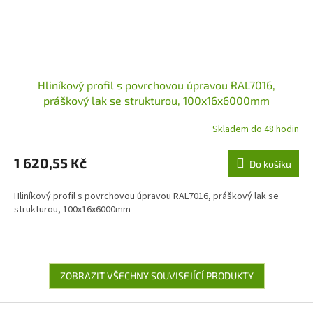
Hliníkový profil s povrchovou úpravou RAL7016,
práškový lak se strukturou, 100x16x6000mm
Skladem do 48 hodin
1 620,55 Kč
Do košíku
Hliníkový profil s povrchovou úpravou RAL7016, práškový lak se
strukturou, 100x16x6000mm
ZOBRAZIT VŠECHNY SOUVISEJÍCÍ PRODUKTY
Z