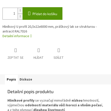
Přidat do košíku
Hliníkový U profil 20,5x22x6000 mm, práškový lak se strukturou -
antracit RAL7016
Detailní informace
ZEPTAT SE
HLÍDAT
SDÍLET
Popis
Diskuze
Detailní popis produktu
Hliníkové profily
se vyznačují mimořádně
nízkou
hmotností,
výjimečnou
odolností materiálu vůči korozi a vlivům počas
í,
a z toho plynoucí
dlouhou životností
.