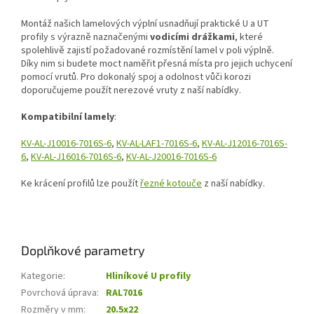
Montáž našich lamelových výplní usnadňují praktické U a UT
profily s výrazně naznačenými
vodicími drážkami
, které
spolehlivě zajistí požadované rozmístění lamel v poli výplně.
Díky nim si budete moct naměřit přesná místa pro jejich uchycení
pomocí vrutů. Pro dokonalý spoj a odolnost vůči korozi
doporučujeme použít nerezové vruty z naší nabídky.
Kompatibilní lamely
:
KV-AL-J10016-7016S-6
,
KV-AL-LAF1-7016S-6
,
KV-AL-J12016-7016S-
6
,
KV-AL-J16016-7016S-6
,
KV-AL-J20016-7016S-6
Ke krácení profilů lze použít
řezné kotouče
z naší nabídky.
Doplňkové parametry
Kategorie
:
Hliníkové U profily
Povrchová úprava
:
RAL7016
Rozměry v mm
:
20.5x22