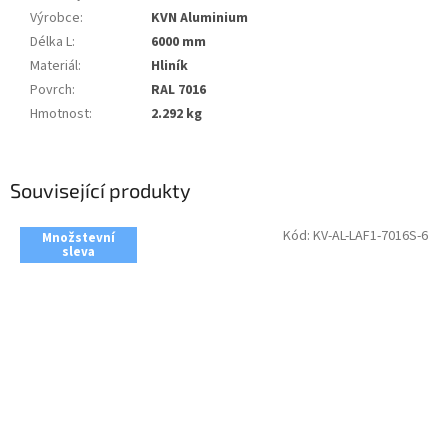
Výrobce
:
KVN Aluminium
Délka L
:
6000 mm
Materiál
:
Hliník
Povrch
:
RAL 7016
Hmotnost
:
2.292 kg
Související produkty
Kód:
KV-AL-LAF1-7016S-6
Množstevní
sleva