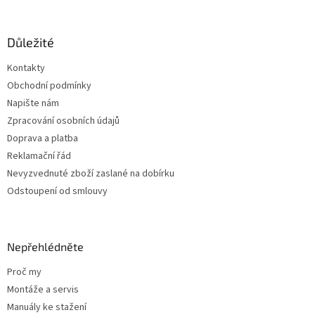
á
p
a
Důležité
t
Kontakty
í
Obchodní podmínky
Napište nám
Zpracování osobních údajů
Doprava a platba
Reklamační řád
Nevyzvednuté zboží zaslané na dobírku
Odstoupení od smlouvy
Nepřehlédněte
Proč my
Montáže a servis
Manuály ke stažení