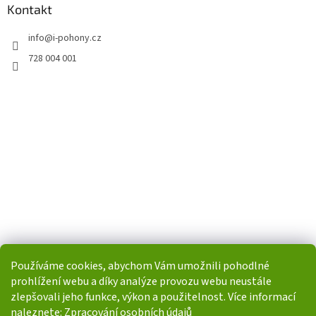
Kontakt
info
@
i-pohony.cz
728 004 001
Používáme cookies, abychom Vám umožnili pohodlné
prohlížení webu a díky analýze provozu webu neustále
zlepšovali jeho funkce, výkon a použitelnost. Více informací
naleznete:
Zpracování osobních údajů