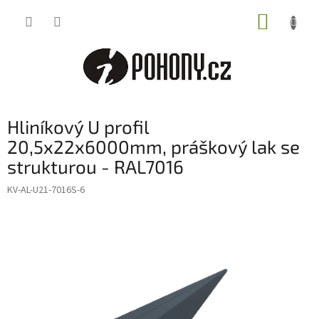
Přejít
NÁKUP
na
obsah
KOŠÍK
Hliníkový U profil
20,5x22x6000mm, práškový lak se
strukturou - RAL7016
KV-AL-U21-7016S-6