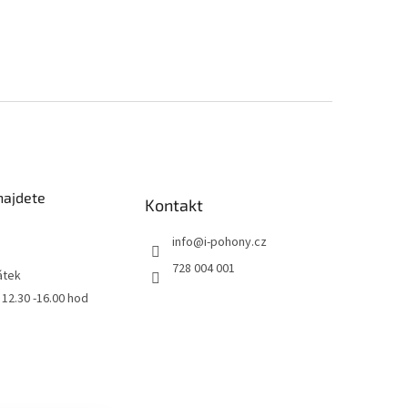
najdete
Kontakt
info
@
i-pohony.cz
728 004 001
átek
0 12.30 -16.00 hod