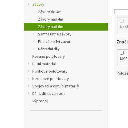
o
n
Závory
d
e
Závory do 4m
u
l
k
Závory nad 4m
t
Závory nad 6m
Na s
ů
Samostatné závory
Znač
Příslušenství závor
Náhradní díly
Kované polotovary
NICE
Hutní materiál
Hliníkové polotovary
Polože
Nerezové polotovary
Spojovací a kotvící materiál
V
ý
Dům, dílna, zahrada
p
Výprodej
i
s
p
r