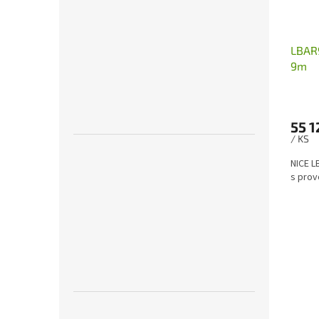
LBAR9
9m
55 1
/ KS
NICE L
s prov