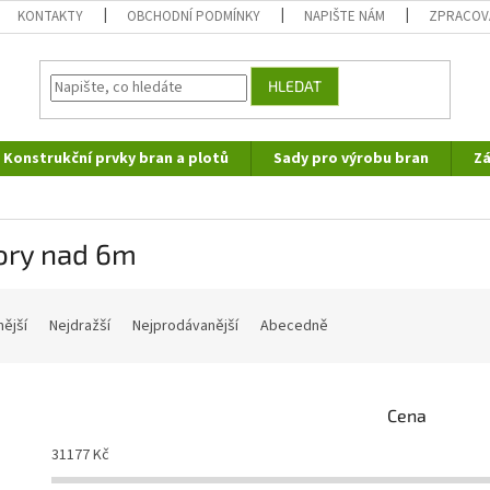
KONTAKTY
OBCHODNÍ PODMÍNKY
NAPIŠTE NÁM
ZPRACOV
HLEDAT
Konstrukční prvky bran a plotů
Sady pro výrobu bran
Zá
ory nad 6m
nější
Nejdražší
Nejprodávanější
Abecedně
Cena
31177
Kč