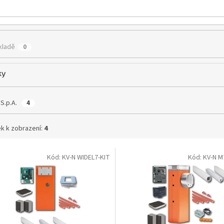
kladě
0
ky
 S.p.A.
4
k k zobrazení:
4
Kód:
KV-N WIDEL7-KIT
Kód:
KV-N M