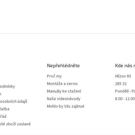
Nepřehlédněte
Kde nás 
Proč my
Hlízov 85
Montáže a servis
285 32
podmínky
Manuály ke stažení
Pondělí - P
m
Naše videonávody
8.00 - 12.0
 osobních údajů
Mohlo by Vás zajímat
latba
 řád
té zboží zaslané