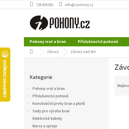
Přejít
728 004 001
info@i-pohony.cz
na
obsah
Pohony vrat a bran
Příslušenství pohonů
Nerezové polotovary
Hutní materiál
Domů
Závory
Závory nad 6m
P
Záv
o
Přeskočit
s
Kategorie
kategorie
Ř
t
a
r
Nejlev
Pohony vrat a bran
z
a
Příslušenství pohonů
e
n
n
Konstrukční prvky bran a plotů
n
í
í
Sady pro výrobu bran
p
p
Elektrické kabely
r
a
Barvy a spreje