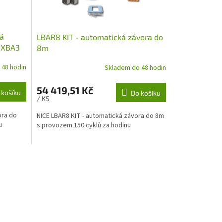
á
LBAR8 KIT - automatická závora do
u XBA3
8m
 48 hodin
Skladem do 48 hodin
54 419,51 Kč
 košíku
Do košíku
/ KS
ora do
NICE LBAR8 KIT - automatická závora do 8m
u
s provozem 150 cyklů za hodinu