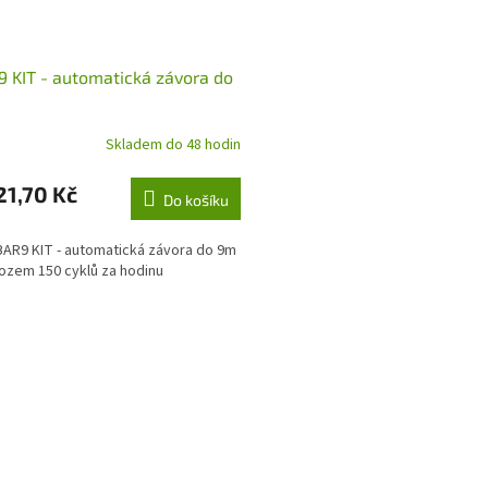
 KIT - automatická závora do
Skladem do 48 hodin
21,70 Kč
Do košíku
BAR9 KIT - automatická závora do 9m
ozem 150 cyklů za hodinu
O
v
l
á
d
a
c
í
p