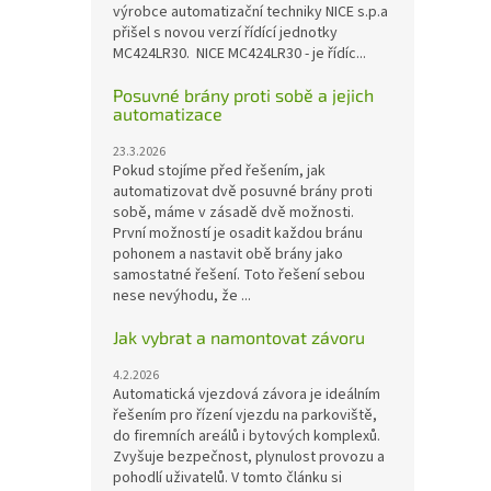
výrobce automatizační techniky NICE s.p.a
přišel s novou verzí řídící jednotky
MC424LR30. NICE MC424LR30 - je řídíc...
Posuvné brány proti sobě a jejich
automatizace
23.3.2026
Pokud stojíme před řešením, jak
automatizovat dvě posuvné brány proti
sobě, máme v zásadě dvě možnosti.
První možností je osadit každou bránu
pohonem a nastavit obě brány jako
samostatné řešení. Toto řešení sebou
nese nevýhodu, že ...
Jak vybrat a namontovat závoru
4.2.2026
Automatická vjezdová závora je ideálním
řešením pro řízení vjezdu na parkoviště,
do firemních areálů i bytových komplexů.
Zvyšuje bezpečnost, plynulost provozu a
pohodlí uživatelů. V tomto článku si