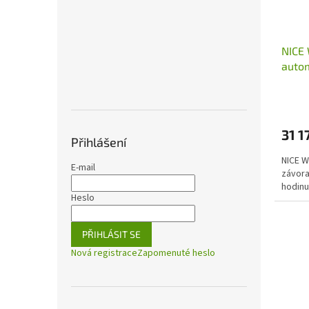
o
d
u
NICE 
k
autom
t
ů
31 1
Přihlášení
NICE W
E-mail
závora
hodinu
Heslo
PŘIHLÁSIT SE
Nová registrace
Zapomenuté heslo