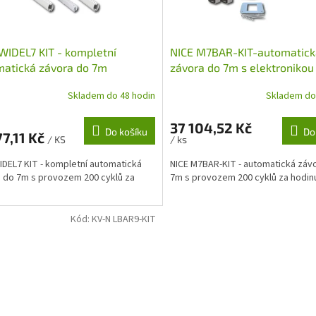
WIDEL7 KIT - kompletní
NICE M7BAR-KIT-automatick
atická závora do 7m
závora do 7m s elektroniko
Skladem do 48 hodin
Skladem do
37 104,52 Kč
Do košíku
Do
77,11 Kč
/ KS
/ ks
IDEL7 KIT - kompletní automatická
NICE M7BAR-KIT - automatická záv
 do 7m s provozem 200 cyklů za
7m s provozem 200 cyklů za hodin
Kód:
KV-N LBAR9-KIT