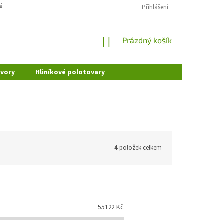
ÁNÍ OSOBNÍCH ÚDAJŮ
DOPRAVA A PLATBA
Přihlášení
REKLAMAČNÍ ŘÁD
NÁKUPNÍ
Prázdný košík
KOŠÍK
vory
Hliníkové polotovary
4
položek celkem
55122
Kč