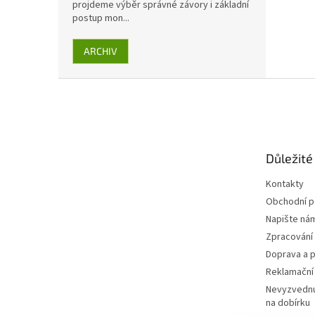
projdeme výběr správné závory i základní
postup mon...
ARCHIV
Z
á
p
a
t
Důležité
í
Kontakty
Obchodní 
Napište ná
Zpracování
Doprava a p
Reklamační
Nevyzvednu
na dobírku