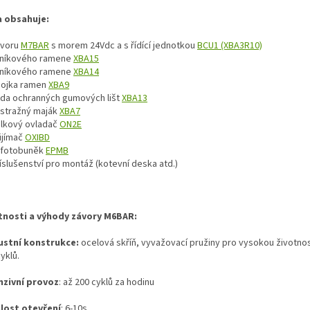
 obsahuje:
ávoru
M7BAR
s morem 24Vdc a s řídící jednotkou
BCU1 (XBA3R10)
liníkového ramene
XBA15
liníkového ramene
XBA14
pojka ramen
XBA9
ada ochranných gumových lišt
XBA13
ýstražný maják
XBA7
álkový ovladač
ON2E
ijímač
OXIBD
 fotobuněk
EPMB
íslušenství pro montáž (kotevní deska atd.)
tnosti a výhody závory M6BAR:
stní konstrukce:
ocelová skříň, vyvažovací pružiny pro vysokou životnos
yklů.
nzivní provoz
: až 200 cyklů za hodinu
lost otevření
: 6-10s