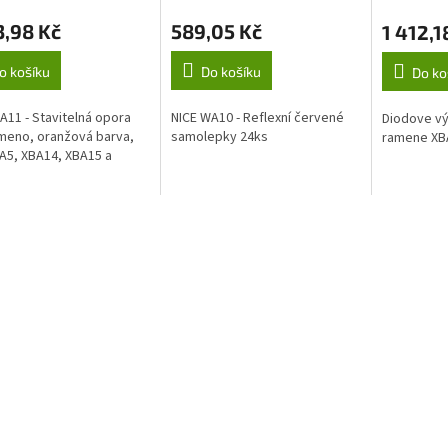
9
3,98 Kč
589,05 Kč
1 412,1
o košíku
Do košíku
Do ko
A11 - Stavitelná opora
NICE WA10 - Reflexní červené
Diodove vý
meno, oranžová barva,
samolepky 24ks
ramene XBA
A5, XBA14, XBA15 a