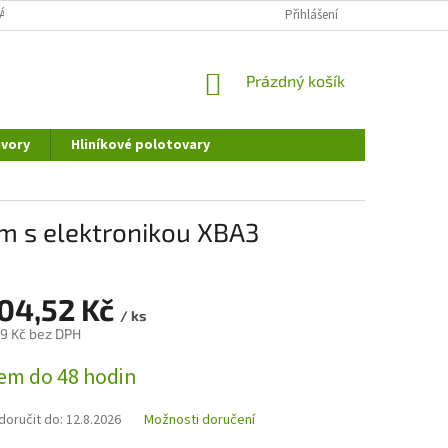
ÁNÍ OSOBNÍCH ÚDAJŮ
DOPRAVA A PLATBA
Přihlášení
REKLAMAČNÍ ŘÁD
NÁKUPNÍ
Prázdný košík
KOŠÍK
vory
Hliníkové polotovary
m s elektronikou XBA3
104,52 Kč
/ ks
9 Kč bez DPH
em do 48 hodin
oručit do:
12.8.2026
Možnosti doručení