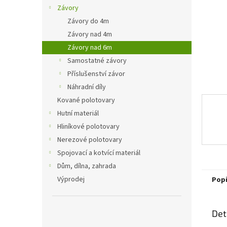
n
Závory
e
Závory do 4m
l
Závory nad 4m
Závory nad 6m
Samostatné závory
Příslušenství závor
Náhradní díly
Kované polotovary
Hutní materiál
Hliníkové polotovary
Nerezové polotovary
Spojovací a kotvící materiál
Dům, dílna, zahrada
Výprodej
Pop
Det