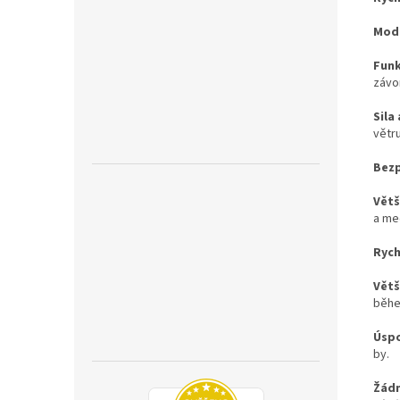
Modu
Funk
závo
Sila
větru
Bez
Větš
a me
Rych
Větš
běhe
Úspo
by.
Žádn