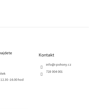
najdete
Kontakt
info
@
i-pohony.cz
728 004 001
átek
0 12.30 -16.00 hod