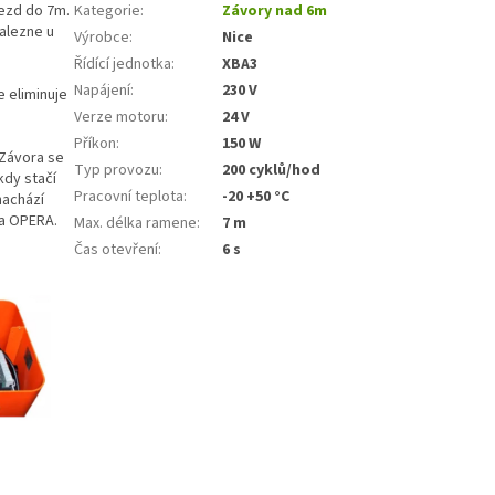
jezd do 7m.
Kategorie
:
Závory nad 6m
nalezne u
Výrobce
:
Nice
Řídící jednotka
:
XBA3
Napájení
:
230 V
e eliminuje
Verze motoru
:
24 V
Příkon
:
150 W
 Závora se
Typ provozu
:
200 cyklů/hod
dy stačí
Pracovní teplota
:
-20 +50 °C
nachází
a OPERA.
Max. délka ramene
:
7 m
Čas otevření
:
6 s