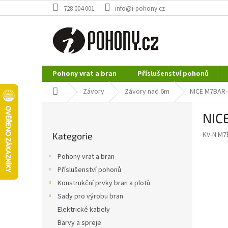
Přejít
728 004 001
info@i-pohony.cz
na
obsah
Pohony vrat a bran
Příslušenství pohonů
Nerezové polotovary
Hutní materiál
Domů
Závory
Závory nad 6m
NICE M7BAR-
P
NIC
o
Přeskočit
s
KV-N M7
Kategorie
kategorie
t
r
Pohony vrat a bran
a
Příslušenství pohonů
n
Konstrukční prvky bran a plotů
n
í
Sady pro výrobu bran
p
Elektrické kabely
a
Barvy a spreje