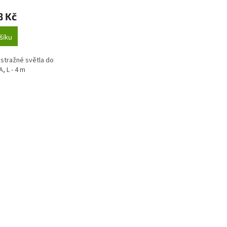
8 Kč
šíku
stražné světla do
, L - 4 m