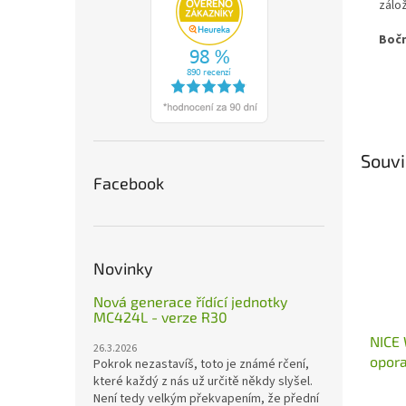
zálož
Bočn
Souvi
Facebook
Novinky
Nová generace řídící jednotky
MC424L - verze R30
NICE 
26.3.2026
opora
Pokrok nezastavíš, toto je známé rčení,
které každý z nás už určitě někdy slyšel.
oranž
Není tedy velkým překvapením, že přední
XBA5,