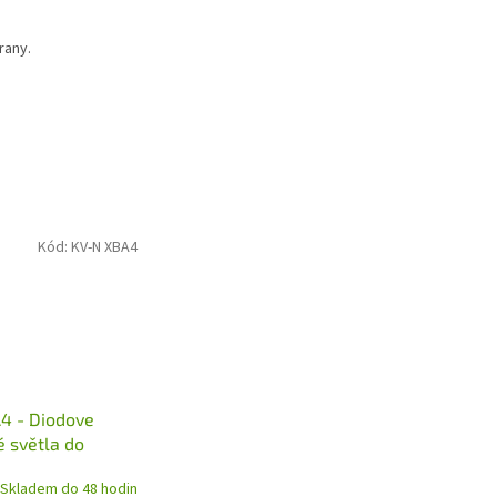
rany.
Kód:
KV-N XBA4
4 - Diodove
é světla do
BA, L - 4 m
Skladem do 48 hodin