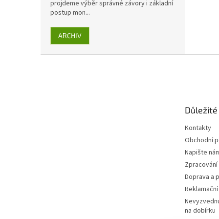
projdeme výběr správné závory i základní
postup mon...
ARCHIV
Z
á
p
a
t
Důležité
í
Kontakty
Obchodní 
Napište ná
Zpracování
Doprava a p
Reklamační
Nevyzvednu
na dobírku