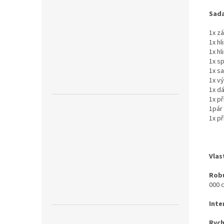
Sada
1x z
1x h
1x h
1x s
1x s
1x v
1x d
1x př
1pár
1x př
Vlas
Robu
000 c
Inte
Rych