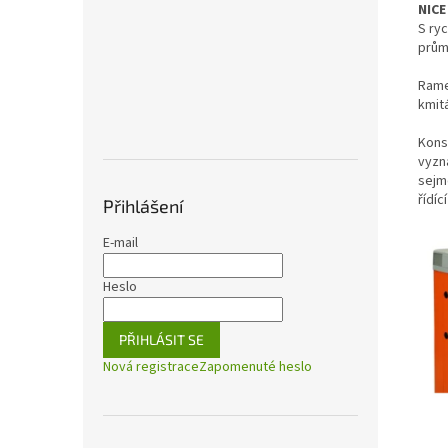
NICE
S ryc
průmy
Rame
kmit
Kons
vyzn
sejm
řídíc
Přihlášení
E-mail
Heslo
PŘIHLÁSIT SE
Nová registrace
Zapomenuté heslo