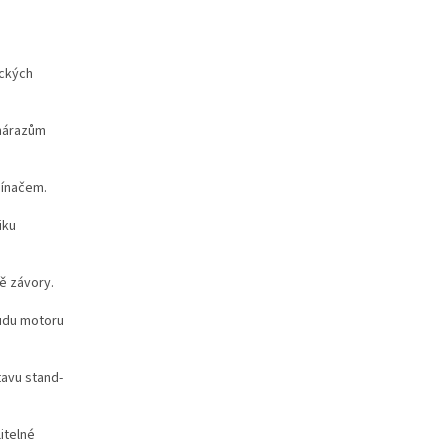
ických
 nárazům
ínačem.
iku
ně závory.
udu motoru
tavu stand-
itelné