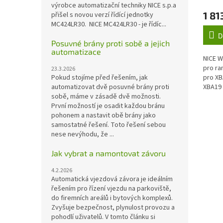
výrobce automatizační techniky NICE s.p.a
XBA1
1 81
přišel s novou verzí řídící jednotky
MC424LR30. NICE MC424LR30 - je řídíc...
D
Posuvné brány proti sobě a jejich
automatizace
NICE W
pro ra
23.3.2026
Pokud stojíme před řešením, jak
pro XB
automatizovat dvě posuvné brány proti
XBA19
sobě, máme v zásadě dvě možnosti.
První možností je osadit každou bránu
pohonem a nastavit obě brány jako
samostatné řešení. Toto řešení sebou
nese nevýhodu, že ...
Jak vybrat a namontovat závoru
4.2.2026
Automatická vjezdová závora je ideálním
řešením pro řízení vjezdu na parkoviště,
do firemních areálů i bytových komplexů.
Zvyšuje bezpečnost, plynulost provozu a
pohodlí uživatelů. V tomto článku si