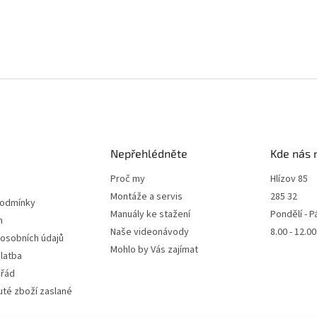
Nepřehlédněte
Kde nás 
Proč my
Hlízov 85
Montáže a servis
285 32
podmínky
Manuály ke stažení
Pondělí - P
m
Naše videonávody
8.00 - 12.0
 osobních údajů
Mohlo by Vás zajímat
latba
 řád
té zboží zaslané