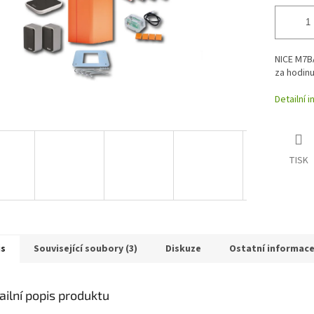
NICE M7B
za hodin
Detailní 
TISK
is
Související soubory (3)
Diskuze
Ostatní informac
ailní popis produktu