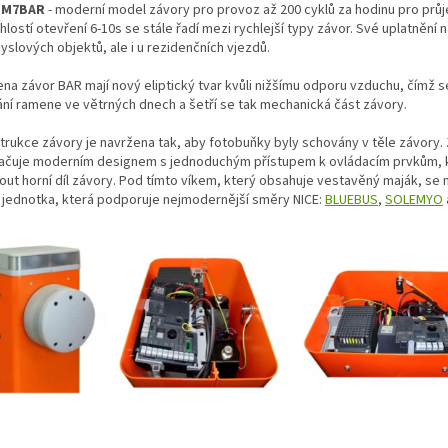
 M7BAR
- moderní model závory pro provoz až 200 cyklů za hodinu pro prů
hlostí otevření 6-10s se stále řadí mezi rychlejší typy závor. Své uplatnění 
slových objektů, ale i u rezidenčních vjezdů.
na závor BAR mají nový eliptický tvar kvůli nižšímu odporu vzduchu, čímž s
ání ramene ve větrných dnech a šetří se tak mechanická část závory.
trukce závory je navržena tak, aby fotobuňky byly schovány v těle závory.
ačuje moderním designem s jednoduchým přístupem k ovládacím prvkům, k
out horní díl závory. Pod tímto víkem, který obsahuje vestavěný maják, se 
í jednotka, která p
odporuje nejmodernější směry NICE:
BLUEBUS
,
SOLEMYO