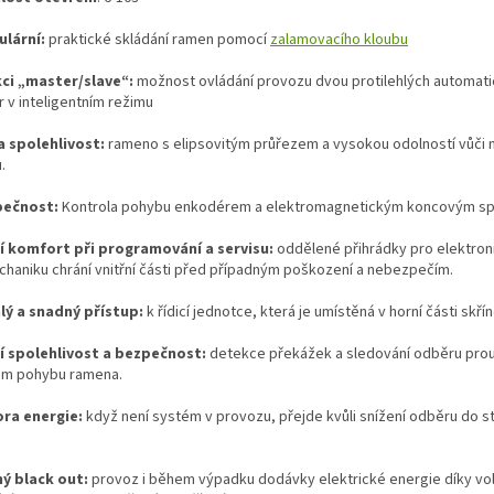
lární:
praktické skládání ramen pomocí
zalamovacího kloubu
ci „master/slave“:
možnost ovládání provozu dvou protilehlých automat
r v inteligentním režimu
 a spolehlivost:
rameno s elipsovitým průřezem a vysokou odolností vůči
.
pečnost:
Kontrola pohybu enkodérem a elektromagnetickým koncovým sp
í komfort při programování a servisu:
oddělené přihrádky pro elektron
chaniku chrání vnitřní části před případným poškození a nebezpečím.
lý a snadný přístup:
k řídicí jednotce, která je umístěná v horní části skří
í spolehlivost a bezpečnost:
detekce překážek a sledování odběru pro
m pohybu ramena.
ra energie:
když není systém v provozu, přejde kvůli snížení odběru do s
ý black out:
provoz i během výpadku dodávky elektrické energie díky vol