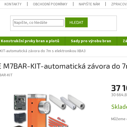
KONTAKTY
OBCHODNÍ PODMÍNKY
NAPIŠTE NÁM
ZPRACOV
HLEDAT
Konstrukční prvky bran a plotů
Sady pro výrobu bran
Zá
KIT-automatická závora do 7m s elektronikou XBA3
E M7BAR-KIT-automatická závora do 7
BAR-KIT
37 
30 664,8
Měrná
Sklad
cena:
Můžeme d