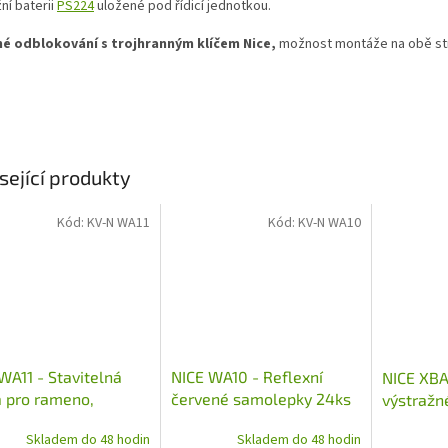
ní baterii
PS224
uložené pod řídicí jednotkou.
é odblokování s trojhranným klíčem Nice,
možnost montáže na obě st
sející produkty
Kód:
KV-N WA11
Kód:
KV-N WA10
WA11 - Stavitelná
NICE WA10 - Reflexní
NICE XBA
 pro rameno,
červené samolepky 24ks
výstražn
ová barva, pro
ramene X
Skladem do 48 hodin
Skladem do 48 hodin
 XBA14, XBA15 a