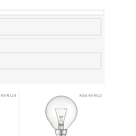
:
KV-N L14
Kód:
KV-N L2