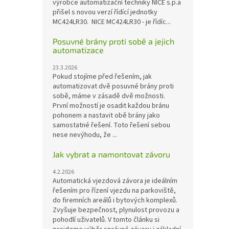
výrobce automatizační techniky NICE s.p.a
přišel s novou verzí řídící jednotky
MC424LR30. NICE MC424LR30 - je řídíc...
Posuvné brány proti sobě a jejich
automatizace
23.3.2026
Pokud stojíme před řešením, jak
automatizovat dvě posuvné brány proti
sobě, máme v zásadě dvě možnosti.
První možností je osadit každou bránu
pohonem a nastavit obě brány jako
samostatné řešení. Toto řešení sebou
nese nevýhodu, že ...
Jak vybrat a namontovat závoru
4.2.2026
Automatická vjezdová závora je ideálním
řešením pro řízení vjezdu na parkoviště,
do firemních areálů i bytových komplexů.
Zvyšuje bezpečnost, plynulost provozu a
pohodlí uživatelů. V tomto článku si