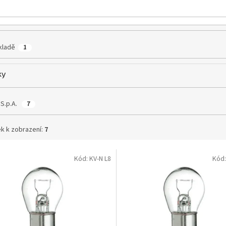
kladě
1
ky
 S.p.A.
7
k k zobrazení:
7
Kód:
KV-N L8
Kód