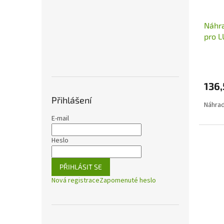
Náhra
pro 
136
Přihlášení
Náhrad
E-mail
Heslo
PŘIHLÁSIT SE
Nová registrace
Zapomenuté heslo