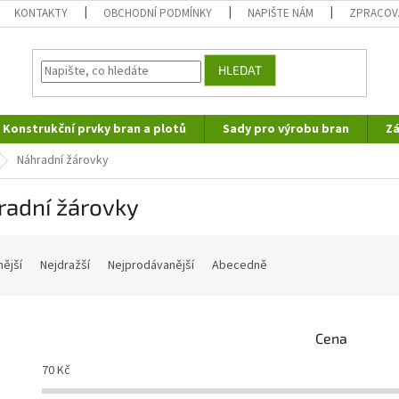
KONTAKTY
OBCHODNÍ PODMÍNKY
NAPIŠTE NÁM
ZPRACOV
HLEDAT
Konstrukční prvky bran a plotů
Sady pro výrobu bran
Zá
Náhradní žárovky
radní žárovky
nější
Nejdražší
Nejprodávanější
Abecedně
Cena
70
Kč