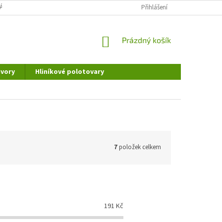
ÁNÍ OSOBNÍCH ÚDAJŮ
DOPRAVA A PLATBA
Přihlášení
REKLAMAČNÍ ŘÁD
NÁKUPNÍ
Prázdný košík
KOŠÍK
vory
Hliníkové polotovary
7
položek celkem
191
Kč