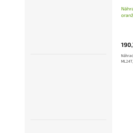
Náhra
oranž
190
Náhrad
ML24T,