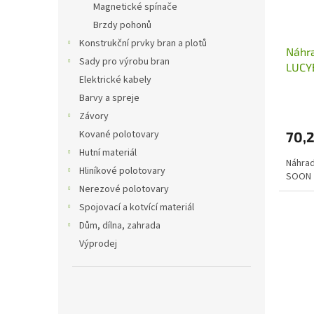
o
Magnetické spínače
d
Brzdy pohonů
u
Konstrukční prvky bran a plotů
Náhra
k
Sady pro výrobu bran
LUCY
t
Elektrické kabely
ů
Barvy a spreje
Závory
Kované polotovary
70,
Hutní materiál
Náhrad
Hliníkové polotovary
SOON
Nerezové polotovary
Spojovací a kotvící materiál
Dům, dílna, zahrada
Výprodej