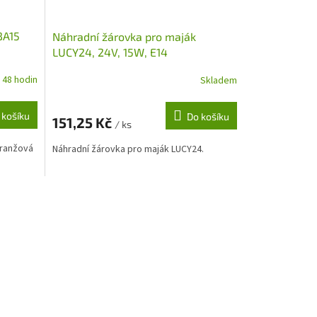
BA15
Náhradní žárovka pro maják
LUCY24, 24V, 15W, E14
 48 hodin
Skladem
 košíku
Do košíku
151,25 Kč
/ ks
oranžová
Náhradní žárovka pro maják LUCY24.