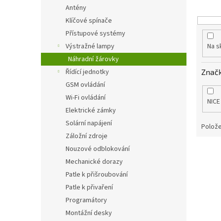
o
n
Antény
d
e
Klíčové spínače
u
l
k
Přístupové systémy
t
Výstražné lampy
Na s
ů
Náhradní žárovky
Znač
Řídící jednotky
GSM ovládání
Wi-Fi ovládání
NICE
Elektrické zámky
Solární napájení
Polože
Záložní zdroje
Nouzové odblokování
V
ý
Mechanické dorazy
p
Patle k přišroubování
i
Patle k přivaření
s
Programátory
p
Montážní desky
r