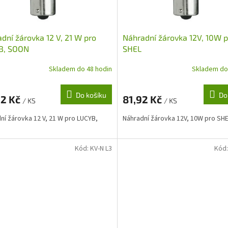
dní žárovka 12 V, 21 W pro
Náhradní žárovka 12V, 10W p
B, SOON
SHEL
Skladem do 48 hodin
Skladem do
Do košíku
Do
22 Kč
81,92 Kč
/ KS
/ KS
ní žárovka 12 V, 21 W pro LUCYB,
Náhradní žárovka 12V, 10W pro SH
Kód:
KV-N L3
Kód