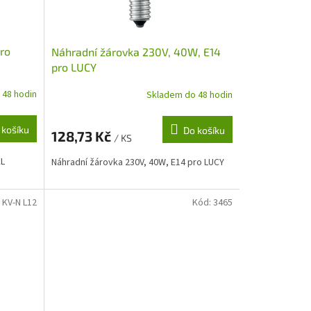
ro
Náhradní žárovka 230V, 40W, E14
pro LUCY
 48 hodin
Skladem do 48 hodin
 košíku
Do košíku
128,73 Kč
/ KS
EL
Náhradní žárovka 230V, 40W, E14 pro LUCY
:
KV-N L12
Kód:
3465