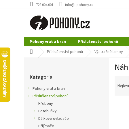
Přejít
728 004 001
info@i-pohony.cz
na
obsah
Pohony vrat a bran
Příslušenství pohonů
Nerezové polotovary
Hutní materiál
Domů
Příslušenství pohonů
Výstražné lampy
P
Náh
o
Přeskočit
s
Kategorie
kategorie
Ř
t
a
r
Nejlev
Pohony vrat a bran
z
a
Příslušenství pohonů
e
n
n
Hřebeny
n
í
í
Fotobuňky
p
p
Dálkové ovladače
r
a
Přijímače