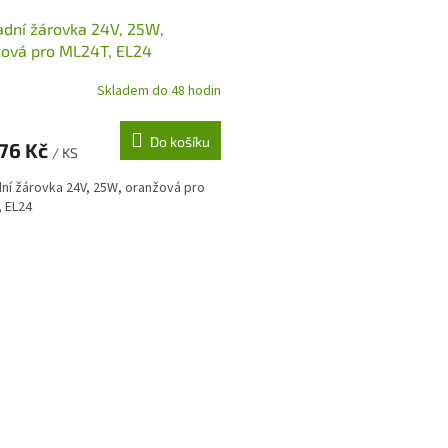
dní žárovka 24V, 25W,
ová pro ML24T, EL24
Skladem do 48 hodin
Do košíku
,76 Kč
/ KS
ní žárovka 24V, 25W, oranžová pro
 EL24
O
v
l
á
d
a
c
í
p
r
v