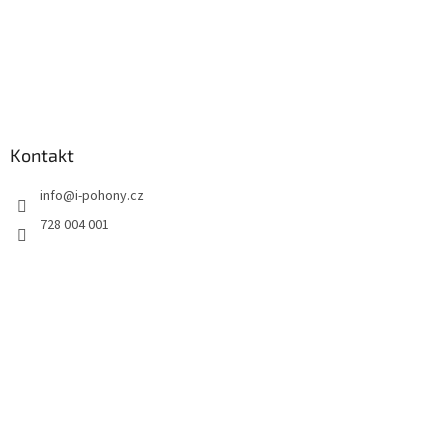
Kontakt
info
@
i-pohony.cz
728 004 001