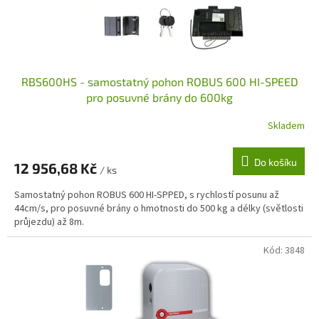
u
k
t
ů
RBS600HS - samostatný pohon ROBUS 600 HI-SPEED
pro posuvné brány do 600kg
Skladem
Do košíku
12 956,68 Kč
/ ks
Samostatný pohon ROBUS 600 HI-SPPED, s rychlostí posunu až
44cm/s, pro posuvné brány o hmotnosti do 500 kg a délky (světlosti
průjezdu) až 8m.
Kód:
3848