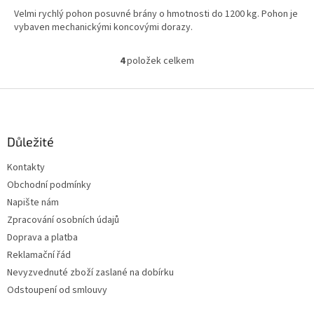
Velmi rychlý pohon posuvné brány o hmotnosti do 1200 kg. Pohon je
vybaven mechanickými koncovými dorazy.
4
položek celkem
O
v
l
Z
á
á
d
p
a
a
Důležité
c
t
í
Kontakty
í
p
Obchodní podmínky
r
v
Napište nám
k
Zpracování osobních údajů
y
Doprava a platba
v
ý
Reklamační řád
p
Nevyzvednuté zboží zaslané na dobírku
i
Odstoupení od smlouvy
s
u