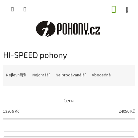
Přejít
NÁKUP
na
obsah
KOŠÍK
HI-SPEED pohony
Ř
a
Nejlevnější
Nejdražší
Nejprodávanější
Abecedně
z
e
n
Cena
í
p
12956
Kč
24050
Kč
r
o
d
u