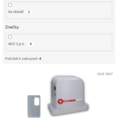
k
t
Na skladě
2
ů
Značky
NICE S.p.A.
4
Položek k zobrazení:
4
V
Kód:
3847
ý
p
i
s
p
r
o
d