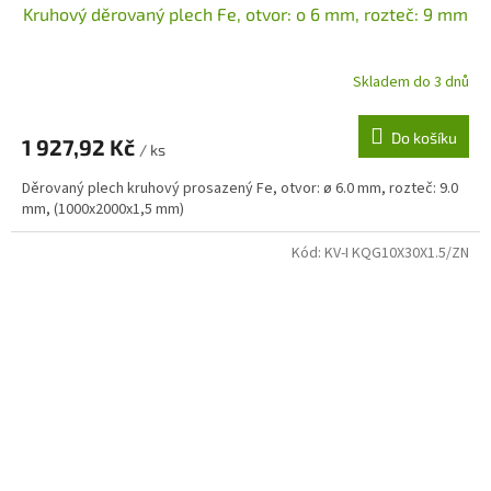
Kruhový děrovaný plech Fe, otvor: o 6 mm, rozteč: 9 mm
Skladem do 3 dnů
Do košíku
1 927,92 Kč
/ ks
Děrovaný plech kruhový prosazený Fe, otvor: ø 6.0 mm, rozteč: 9.0
mm, (1000x2000x1,5 mm)
Kód:
KV-I KQG10X30X1.5/ZN