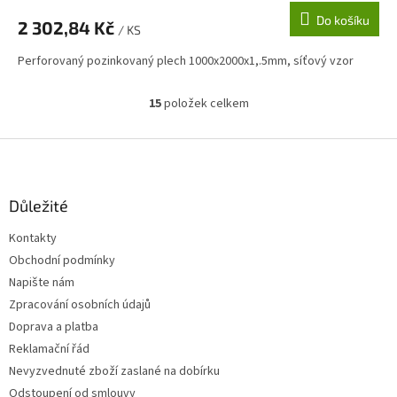
Do košíku
2 302,84 Kč
/ KS
Perforovaný pozinkovaný plech 1000x2000x1,.5mm, síťový vzor
15
položek celkem
O
v
l
Z
á
á
d
p
a
a
Důležité
c
t
í
Kontakty
í
p
Obchodní podmínky
r
v
Napište nám
k
Zpracování osobních údajů
y
Doprava a platba
v
ý
Reklamační řád
p
Nevyzvednuté zboží zaslané na dobírku
i
Odstoupení od smlouvy
s