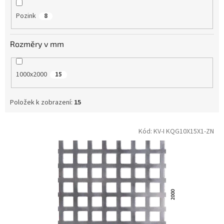
Pozink
8
Rozměry v mm
1000x2000
15
Položek k zobrazení:
15
V
Kód:
KV-I KQG10X15X1-ZN
ý
p
i
s
p
r
o
d