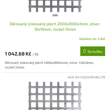
u
k
t
ů
Děrovaný zinkovaný plech 2000x1000x1mm, otvor:
10x10mm, rozteč:15mm
Skladem do 3 dnů
Do košíku
1 042,68 Kč
/ KS
Děrovaný zinkovaný plech 1000x2000x1mm, otvor: 10x10mm,
rozteč:15mm
Kód:
KV-I KQG10X14X1/ZN