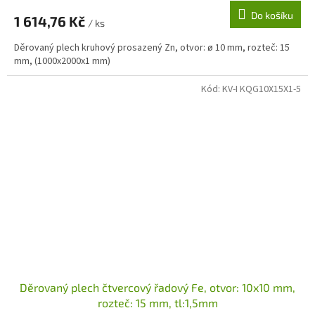
Do košíku
1 614,76 Kč
/ ks
Děrovaný plech kruhový prosazený Zn, otvor: ø 10 mm, rozteč: 15
mm, (1000x2000x1 mm)
Kód:
KV-I KQG10X15X1-5
Děrovaný plech čtvercový řadový Fe, otvor: 10x10 mm,
rozteč: 15 mm, tl:1,5mm