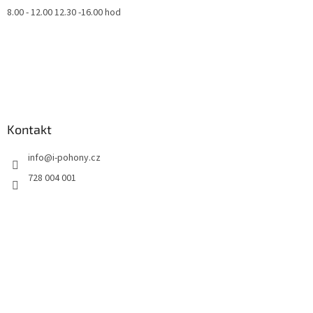
8.00 - 12.00 12.30 -16.00 hod
Kontakt
info
@
i-pohony.cz
728 004 001