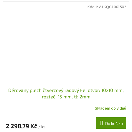
Kód:
KV-I KQG10X15X2
Děrovaný plech čtvercový řadový Fe, otvor: 10x10 mm,
rozteč: 15 mm, tl: 2mm
Skladem do 3 dnů
Do košíku
2 298,79 Kč
/ ks