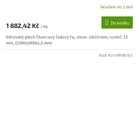
Skladem do 3 dnů
Do košíku
1 882,42 Kč
/ ks
Děrovaný plech čtvercový řadový Fe, otvor: 10x10 mm, rozteč: 15
mm, (1000x2000x1,5 mm)
Kód:
KV-I KRV6/9/1