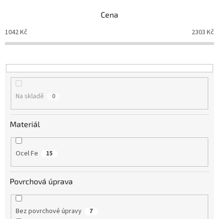
n
Cena
í
p
1042
Kč
2303
Kč
r
o
d
u
k
t
Na skladě
0
ů
Materiál
Ocel Fe
15
Povrchová úprava
Bez povrchové úpravy
7