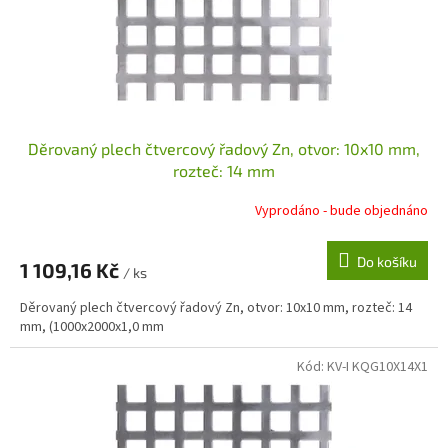
Děrovaný plech čtvercový řadový Zn, otvor: 10x10 mm,
rozteč: 14 mm
Vyprodáno - bude objednáno
Do košíku
1 109,16 Kč
/ ks
Děrovaný plech čtvercový řadový Zn, otvor: 10x10 mm, rozteč: 14
mm, (1000x2000x1,0 mm
Kód:
KV-I KQG10X14X1