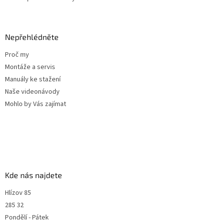
u
Nepřehlédněte
Proč my
Montáže a servis
Manuály ke stažení
Naše videonávody
Mohlo by Vás zajímat
Kde nás najdete
Hlízov 85
285 32
Pondělí - Pátek