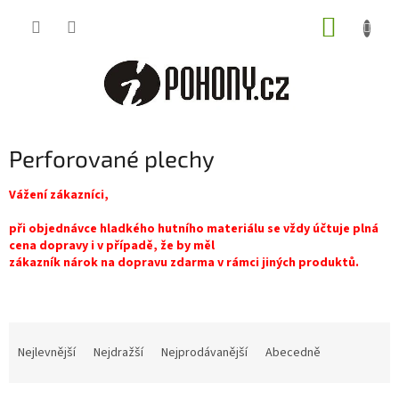
Přejít
NÁKUP
na
obsah
KOŠÍK
Perforované plechy
Vážení zákazníci,
při objednávce hladkého hutního materiálu se vždy účtuje plná
cena dopravy i v případě, že by měl
zákazník nárok na dopravu zdarma v rámci jiných produktů.
Ř
a
Nejlevnější
Nejdražší
Nejprodávanější
Abecedně
z
e