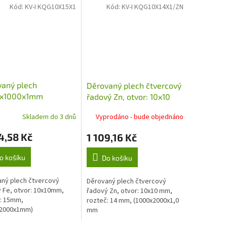
Kód:
KV-I KQG10X15X1
Kód:
KV-I KQG10X14X1/ZN
vaný plech
Děrovaný plech čtvercový
x1000x1mm
řadový Zn, otvor: 10x10
rcový Fe, otvor:
mm, rozteč: 14 mm
Skladem do 3 dnů
Vyprodáno - bude objednáno
 mm, rozteč: 15 mm,
mm
4,58 Kč
1 109,16 Kč
o košíku
Do košíku
ný plech čtvercový
Děrovaný plech čtvercový
 Fe, otvor: 10x10mm,
řadový Zn, otvor: 10x10 mm,
: 15mm,
rozteč: 14 mm, (1000x2000x1,0
x2000x1mm)
mm