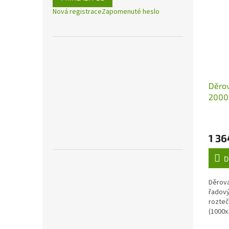
Nová registrace
Zapomenuté heslo
Děro
2000
,čtve
10x10
tl: 1
1 36
D
Děrova
řadový
rozteč
(1000