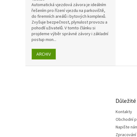
Automatická vjezdová závora je ideálním
řešením pro řízení vjezdu na parkoviště,
do firemních areálů i bytových komplexů.
Zvyšuje bezpečnost, plynulost provozu a
pohodlí uživatelů. V tomto článku si
projdeme výběr správné závory i základní
postup mon...
ARCHIV
Z
á
p
a
t
Důležité
í
Kontakty
Obchodní 
Napište ná
Zpracování