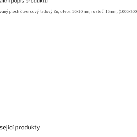
ailní popis produktu
vaný plech čtvercový řadový Zn, otvor: 10x10mm, rozteč: 15mm, (1000x20
sející produkty