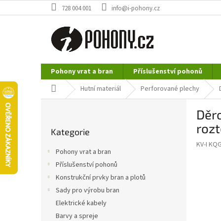
Přejít
728 004 001
info@i-pohony.cz
na
obsah
Pohony vrat a bran
Příslušenství pohonů
Nerezové polotovary
Hutní materiál
Domů
Hutní materiál
Perforované plechy
P
Děr
o
Přeskočit
s
roz
Kategorie
kategorie
t
KV-I KQ
r
Pohony vrat a bran
a
Příslušenství pohonů
n
Konstrukční prvky bran a plotů
n
í
Sady pro výrobu bran
p
Elektrické kabely
a
Barvy a spreje