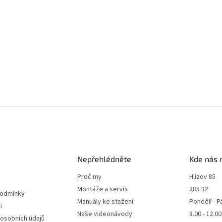
Nepřehlédněte
Kde nás 
Proč my
Hlízov 85
Montáže a servis
285 32
podmínky
Manuály ke stažení
Pondělí - P
m
Naše videonávody
8.00 - 12.0
 osobních údajů