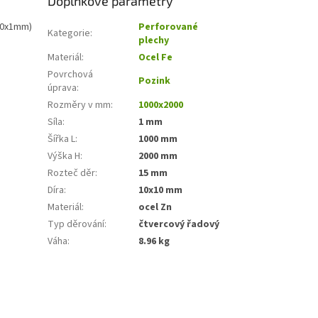
Doplňkové parametry
00x1mm)
Perforované
Kategorie
:
plechy
Materiál
:
Ocel Fe
Povrchová
Pozink
úprava
:
Rozměry v mm
:
1000x2000
Síla
:
1 mm
Šířka L
:
1000 mm
Výška H
:
2000 mm
Rozteč děr
:
15 mm
Díra
:
10x10 mm
Materiál
:
ocel Zn
Typ děrování
:
čtvercový řadový
Váha
:
8.96 kg