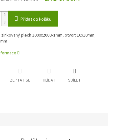
oručit do:
13.8.2026
Možnosti doručení
Přidat do košíku
 zinkovaný plech 1000x2000x1mm, otvor: 10x10mm,
15mm
informace
ZEPTAT SE
HLÍDAT
SDÍLET