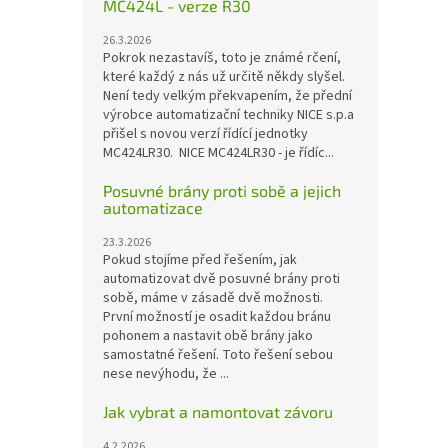
MC424L - verze R30
26.3.2026
Pokrok nezastavíš, toto je známé rčení,
které každý z nás už určitě někdy slyšel.
Není tedy velkým překvapením, že přední
výrobce automatizační techniky NICE s.p.a
přišel s novou verzí řídící jednotky
MC424LR30. NICE MC424LR30 - je řídíc...
Posuvné brány proti sobě a jejich
automatizace
23.3.2026
Pokud stojíme před řešením, jak
automatizovat dvě posuvné brány proti
sobě, máme v zásadě dvě možnosti.
První možností je osadit každou bránu
pohonem a nastavit obě brány jako
samostatné řešení. Toto řešení sebou
nese nevýhodu, že ...
Jak vybrat a namontovat závoru
4.2.2026