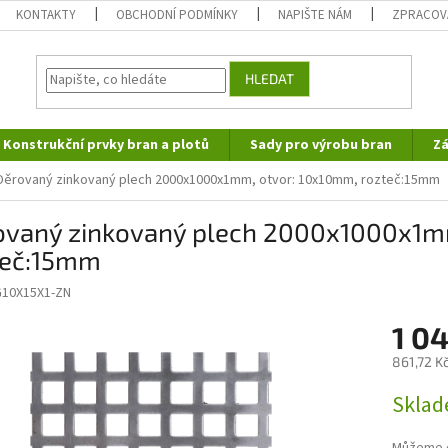
KONTAKTY
OBCHODNÍ PODMÍNKY
NAPIŠTE NÁM
ZPRACOV
HLEDAT
Konstrukční prvky bran a plotů
Sady pro výrobu bran
Zá
Děrovaný zinkovaný plech 2000x1000x1mm, otvor: 10x10mm, rozteč:15mm
ovaný zinkovaný plech 2000x1000x1m
teč:15mm
G10X15X1-ZN
1 0
861,72 K
Měrná
Sklad
cena: