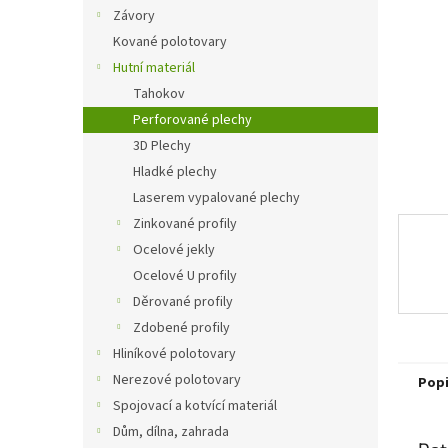
n
Závory
e
Kované polotovary
l
Hutní materiál
Tahokov
Perforované plechy
3D Plechy
Hladké plechy
Laserem vypalované plechy
Zinkované profily
Ocelové jekly
Ocelové U profily
Děrované profily
Zdobené profily
Hliníkové polotovary
Nerezové polotovary
Pop
Spojovací a kotvící materiál
Dům, dílna, zahrada