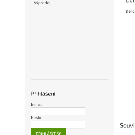
Det
Výprodej
Děro
Přihlášení
E-mail
Heslo
Souvi
PŘIHLÁSIT SE