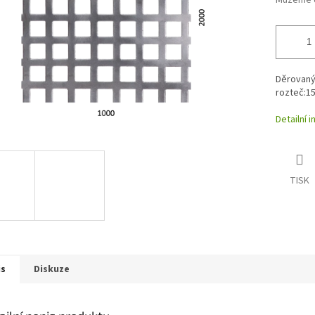
Můžeme d
Děrovaný
rozteč:
Detailní 
TISK
is
Diskuze