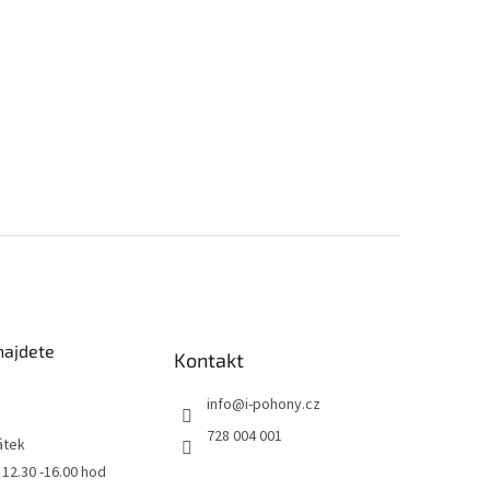
najdete
Kontakt
info
@
i-pohony.cz
728 004 001
átek
0 12.30 -16.00 hod