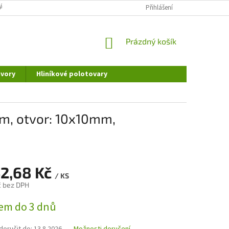
ÁNÍ OSOBNÍCH ÚDAJŮ
DOPRAVA A PLATBA
Přihlášení
REKLAMAČNÍ ŘÁD
NÁKUPNÍ
Prázdný košík
KOŠÍK
vory
Hliníkové polotovary
m, otvor: 10x10mm,
42,68 Kč
/ KS
č bez DPH
em do 3 dnů