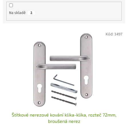
k
t
Na skladě
2
ů
V
Kód:
3497
ý
p
i
s
p
r
o
d
u
k
t
ů
Štítkové nerezové kování klika-klika, rozteč 72mm,
broušená nerez