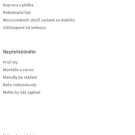
y
Doprava a platba
v
ý
Reklamační řád
p
Nevyzvednuté zboží zaslané na dobírku
i
Odstoupení od smlouvy
s
u
Nepřehlédněte
Proč my
Montáže a servis
Manuály ke stažení
Naše videonávody
Mohlo by Vás zajímat