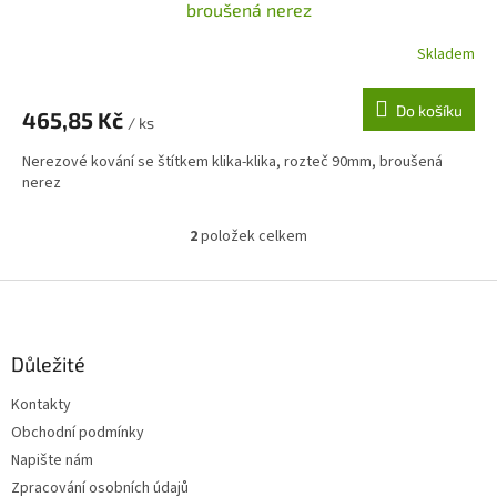
broušená nerez
Skladem
Do košíku
465,85 Kč
/ ks
Nerezové kování se štítkem klika-klika, rozteč 90mm, broušená
nerez
2
položek celkem
O
v
l
Z
á
á
d
p
a
a
Důležité
c
t
í
Kontakty
í
p
Obchodní podmínky
r
v
Napište nám
k
Zpracování osobních údajů