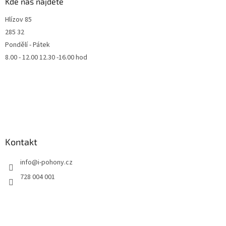
Kde nás najdete
Hlízov 85
285 32
Pondělí - Pátek
8.00 - 12.00 12.30 -16.00 hod
Kontakt
info
@
i-pohony.cz
728 004 001