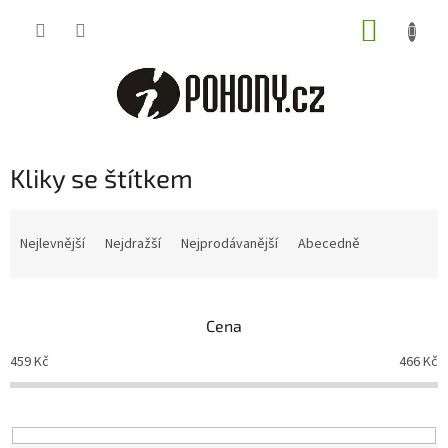
Přejít
NÁKUP
na
obsah
KOŠÍK
Kliky se štítkem
Ř
a
Nejlevnější
Nejdražší
Nejprodávanější
Abecedně
z
e
n
Cena
í
p
459
Kč
466
Kč
r
o
d
u