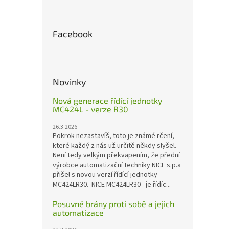
Facebook
Novinky
Nová generace řídící jednotky
MC424L - verze R30
26.3.2026
Pokrok nezastavíš, toto je známé rčení,
které každý z nás už určitě někdy slyšel.
Není tedy velkým překvapením, že přední
výrobce automatizační techniky NICE s.p.a
přišel s novou verzí řídící jednotky
MC424LR30. NICE MC424LR30 - je řídíc...
Posuvné brány proti sobě a jejich
automatizace