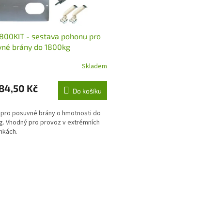
00KIT - sestava pohonu pro
vné brány do 1800kg
Skladem
84,50 Kč
Do košíku
pro posuvné brány o hmotnosti do
g. Vhodný pro provoz v extrémních
nkách.
O
v
l
á
d
a
c