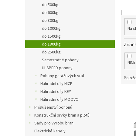
o
n
do 500kg
d
e
do 600kg
u
l
k
do 800kg
t
do 1000kg
Na s
ů
do 1500kg
Znač
do 1800kg
do 2500kg
Samostatné pohony
NICE
HI-SPEED pohony
Pohony garážových vrat
Polože
Náhradní díly NICE
Náhradní díly KEY
V
ý
Náhradní díly MOOVO
p
Příslušenství pohonů
i
Konstrukční prvky bran a plotů
s
Sady pro výrobu bran
p
Elektrické kabely
r