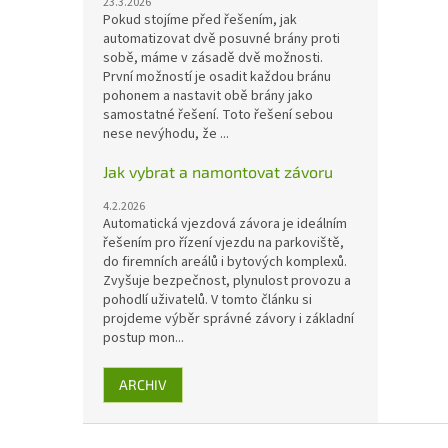
23.3.2026
Pokud stojíme před řešením, jak
automatizovat dvě posuvné brány proti
sobě, máme v zásadě dvě možnosti.
První možností je osadit každou bránu
pohonem a nastavit obě brány jako
samostatné řešení. Toto řešení sebou
nese nevýhodu, že ...
Jak vybrat a namontovat závoru
4.2.2026
Automatická vjezdová závora je ideálním
řešením pro řízení vjezdu na parkoviště,
do firemních areálů i bytových komplexů.
Zvyšuje bezpečnost, plynulost provozu a
pohodlí uživatelů. V tomto článku si
projdeme výběr správné závory i základní
postup mon...
ARCHIV
Z