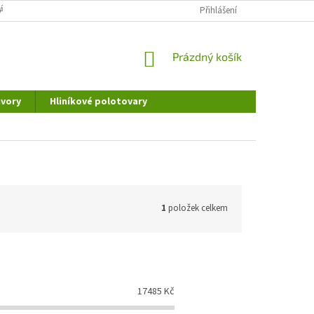
ÁNÍ OSOBNÍCH ÚDAJŮ
DOPRAVA A PLATBA
Přihlášení
REKLAMAČNÍ ŘÁD
NÁKUPNÍ
Prázdný košík
KOŠÍK
vory
Hliníkové polotovary
1
položek celkem
17485
Kč