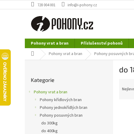
Přejít
728 004 001
info@i-pohony.cz
na
obsah
Pohony vrat a bran
Příslušenství pohonů
Nerezové polotovary
Hutní materiál
Domů
Pohony vrat a bran
Pohony posuvných br
P
do 
o
Přeskočit
s
Kategorie
kategorie
Ř
t
a
r
Nejlev
Pohony vrat a bran
z
a
Pohony křídlových bran
e
n
n
Pohony jednokřídlých bran
n
í
í
Pohony posuvných bran
p
p
do 300kg
r
a
do 400kg