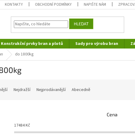
KONTAKTY
OBCHODNÍ PODMÍNKY
NAPIŠTE NÁM
ZPRACOV
HLEDAT
Konstrukční prvky bran a plotů
Sady pro výrobu bran
Zá
an
do 1800kg
1800kg
nější
Nejdražší
Nejprodávanější
Abecedně
Cena
17484
Kč