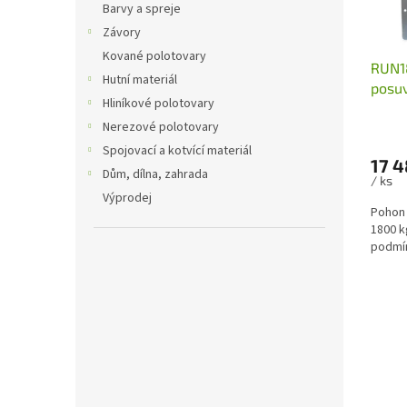
o
Barvy a spreje
d
Závory
u
Kované polotovary
RUN18
k
Hutní materiál
posu
t
Hliníkové polotovary
ů
Nerezové polotovary
Spojovací a kotvící materiál
17 4
Dům, dílna, zahrada
/ ks
Výprodej
Pohon 
1800 k
podmí