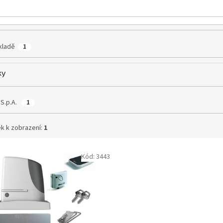
kladě
1
ky
 S.p.A.
1
k k zobrazení:
1
Kód:
3443