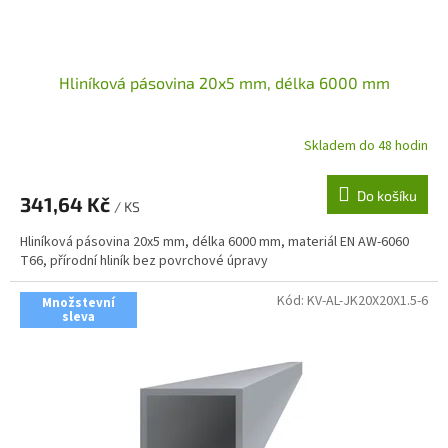
k
t
ů
Hliníková pásovina 20x5 mm, délka 6000 mm
Skladem do 48 hodin
Do košíku
341,64 Kč
/ KS
Hliníková pásovina 20x5 mm, délka 6000 mm, materiál EN AW-6060
T66, přírodní hliník bez povrchové úpravy
Kód:
KV-AL-JK20X20X1.5-6
Množstevní
sleva