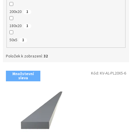
200x20
1
180x20
1
50x5
1
Položek k zobrazení:
32
V
Kód:
KV-AL-PL20X5-6
Množstevní
ý
sleva
p
i
s
p
r
o
d
u