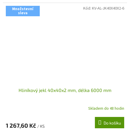
Kód:
KV-AL-JK40X40X2-6
Množstevní
sleva
Hliníkový jekl 40x40x2 mm, délka 6000 mm
Skladem do 48 hodin
Do košíku
1 267,60 Kč
/ KS