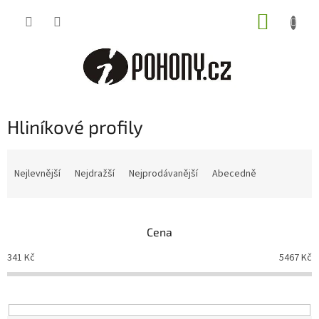
Přejít
NÁKUP
na
obsah
KOŠÍK
Hliníkové profily
Ř
a
Nejlevnější
Nejdražší
Nejprodávanější
Abecedně
z
e
n
Cena
í
p
341
Kč
5467
Kč
r
o
d
u