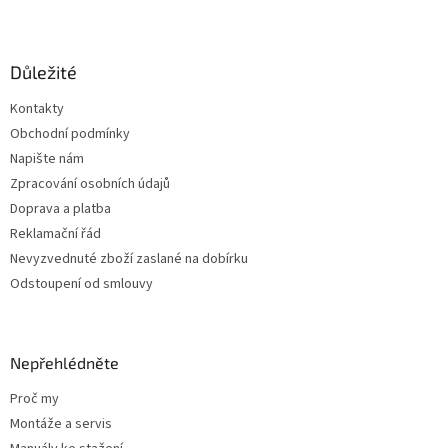
v
Z
a
á
c
á
n
í
p
í
p
a
Důležité
r
t
v
Kontakty
í
k
Obchodní podmínky
y
v
Napište nám
ý
Zpracování osobních údajů
p
Doprava a platba
i
s
Reklamační řád
u
Nevyzvednuté zboží zaslané na dobírku
Odstoupení od smlouvy
Nepřehlédněte
Proč my
Montáže a servis