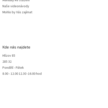
Manuály ke stažení
Naše videonávody
Mohlo by Vás zajímat
Kde nás najdete
Hlízov 85
285 32
Pondělí - Pátek
8.00 - 12.00 12.30 -16.00 hod