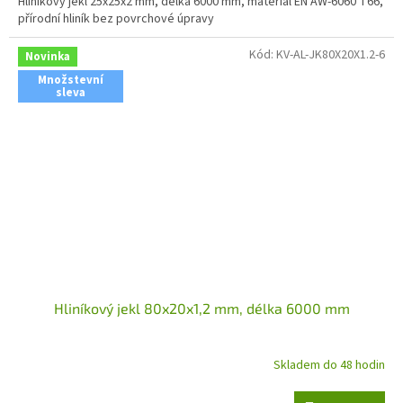
Hliníkový jekl 25x25x2 mm, délka 6000 mm, materiál EN AW-6060 T66,
přírodní hliník bez povrchové úpravy
Kód:
KV-AL-JK80X20X1.2-6
Novinka
Množstevní
sleva
Hliníkový jekl 80x20x1,2 mm, délka 6000 mm
Skladem do 48 hodin