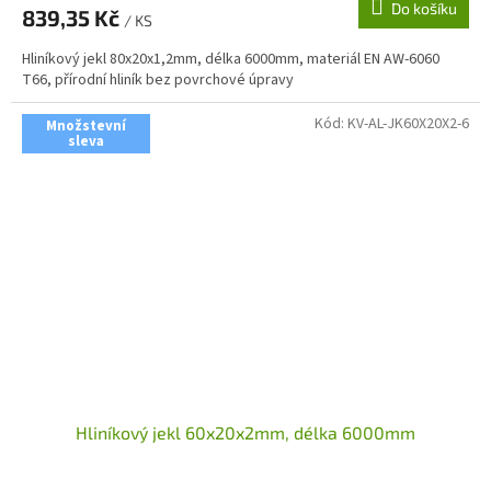
Do košíku
839,35 Kč
/ KS
Hliníkový jekl 80x20x1,2mm, délka 6000mm, materiál EN AW-6060
T66, přírodní hliník bez povrchové úpravy
Kód:
KV-AL-JK60X20X2-6
Množstevní
sleva
Hliníkový jekl 60x20x2mm, délka 6000mm