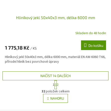
Hliníkový jekl 50x40x3 mm, délka 6000 mm
Skladem do 48 hodin
Do košíku
1 775,18 Kč
/ KS
Hliníkový jekl 50x40x3 mm, délka 6000 mm, materiál EN AW-6060 T66,
přírodní hliník bez povrchové úpravy
NAČÍST 14 DALŠÍCH
S
1
2
t
O
r
32
položek celkem
v
á
l
NAHORU
n
á
k
d
o