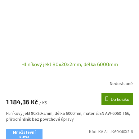
Hliníkový jekl 80x20x2mm, délka 6000mm
Nedostupné
Do košíku
1 184,36 Kč
/ KS
Hliníkový jekl 80x20x2mm, délka 6000mm, materiál EN AW-6060 T66,
přírodní hliník bez povrchové úpravy
Kód:
KV-AL-JK60X40X2-6
Množstevní
sleva