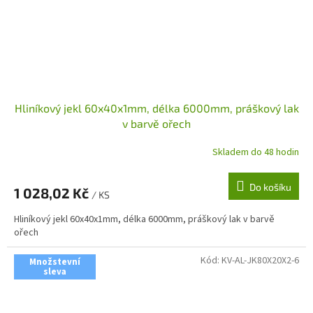
Hliníkový jekl 60x40x1mm, délka 6000mm, práškový lak
v barvě ořech
Skladem do 48 hodin
Do košíku
1 028,02 Kč
/ KS
Hliníkový jekl 60x40x1mm, délka 6000mm, práškový lak v barvě
ořech
Kód:
KV-AL-JK80X20X2-6
Množstevní
sleva