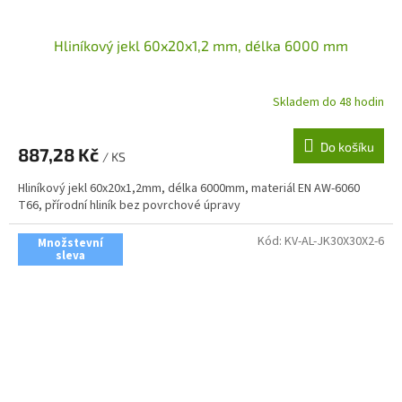
Hliníkový jekl 60x20x1,2 mm, délka 6000 mm
Skladem do 48 hodin
Do košíku
887,28 Kč
/ KS
Hliníkový jekl 60x20x1,2mm, délka 6000mm, materiál EN AW-6060
T66, přírodní hliník bez povrchové úpravy
Kód:
KV-AL-JK30X30X2-6
Množstevní
sleva