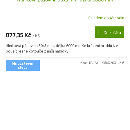
Skladem do 48 hodin
Do košíku
877,35 Kč
/ KS
Hliníková pásovina 50x5 mm, délka 6000 mmKe krácení profilů lze
použít řezné kotouče z naší nabídky.
Kód:
KV-AL-JK60X20X1.2-6
Množstevní
sleva