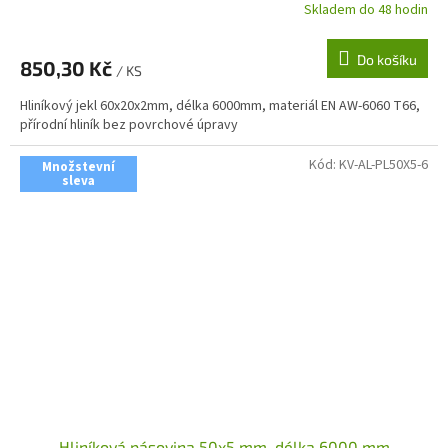
Skladem do 48 hodin
Do košíku
850,30 Kč
/ KS
Hliníkový jekl 60x20x2mm, délka 6000mm, materiál EN AW-6060 T66,
přírodní hliník bez povrchové úpravy
Kód:
KV-AL-PL50X5-6
Množstevní
sleva
Hliníková pásovina 50x5 mm, délka 6000 mm