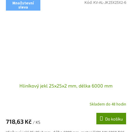
Kód:
KV-AL-JK25X25X2-6
Množstevní
sleva
Hliníkový jekl 25x25x2 mm, délka 6000 mm
Skladem do 48 hodin
Do košíku
718,63 Kč
/ KS