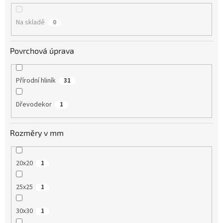
k
t
Na skladě
0
ů
Povrchová úprava
Přírodní hliník
31
Dřevodekor
1
Rozměry v mm
20x20
1
25x25
1
30x30
1