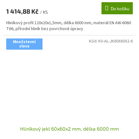
Do košíku
1 414,88 Kč
/ KS
Hliníkový profil 120x20x1,5mm, délka 6000 mm, materiál EN AW-6060
T66, přírodní hliník bez povrchové úpravy
Kód:
KV-AL-JK60X60X2-6
Množstevní
sleva
Hliníkový jekl 60x60x2 mm, délka 6000 mm