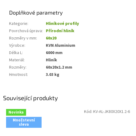
Doplňkové parametry
Kategorie
:
Hliníkové profily
Povrchová úprava
:
Přírodní hliník
Rozměry v mm
:
60x20
Výrobce
:
KVN Aluminium
Délka L
:
6000 mm
Materiál
:
Hliník
Rozměry
:
60x20x1.2 mm
Hmotnost
:
3.03 kg
Související produkty
Kód:
KV-AL-JK80X20X1.2-6
Novinka
Množstevní
sleva