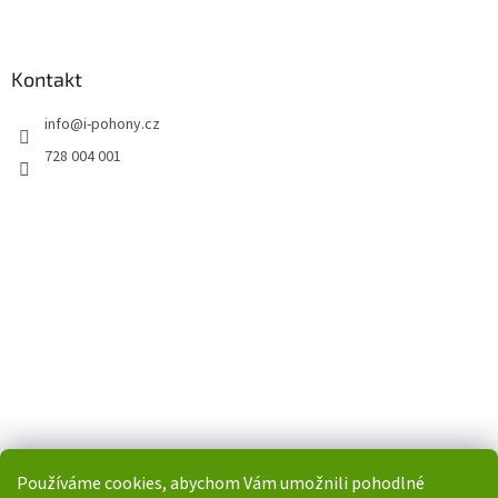
Kontakt
info
@
i-pohony.cz
728 004 001
Používáme cookies, abychom Vám umožnili pohodlné