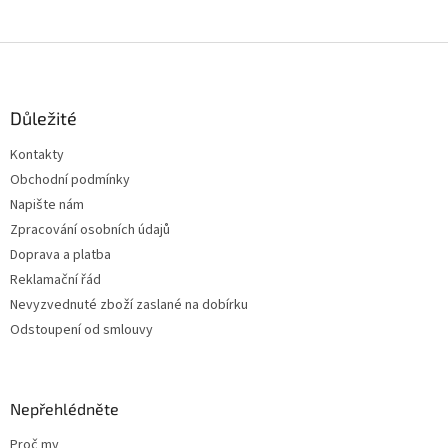
Z
á
p
a
Důležité
t
Kontakty
í
Obchodní podmínky
Napište nám
Zpracování osobních údajů
Doprava a platba
Reklamační řád
Nevyzvednuté zboží zaslané na dobírku
Odstoupení od smlouvy
Nepřehlédněte
Proč my