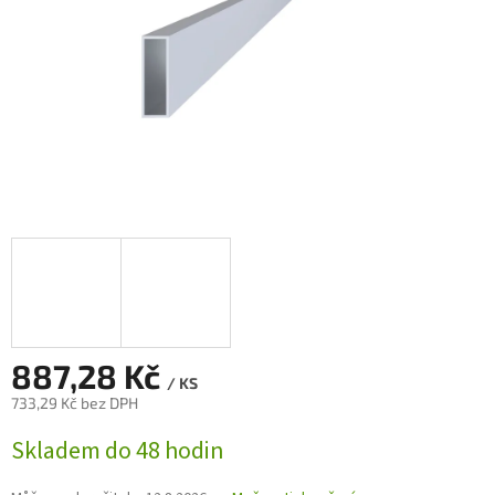
887,28 Kč
/ KS
733,29 Kč bez DPH
Měrná
Skladem do 48 hodin
cena: