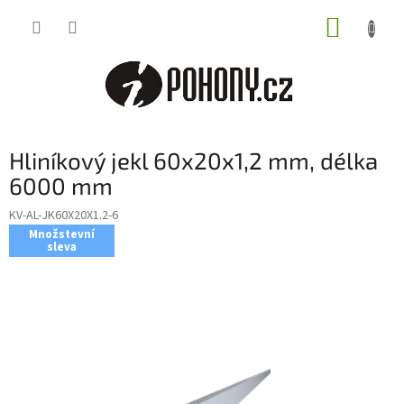
Přejít
NÁKUP
na
obsah
KOŠÍK
Hliníkový jekl 60x20x1,2 mm, délka
6000 mm
KV-AL-JK60X20X1.2-6
Množstevní
sleva