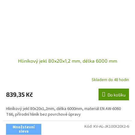
Hliníkový jekl 80x20x1,2 mm, délka 6000 mm
Skladem do 48 hodin
839,35 Kč
Do košíku
Hliníkový jekl 80x20x1,2mm, délka 6000mm, materiál EN AW-6060
T66, přírodní hliník bez povrchové úpravy
Kód:
KV-AL-JK100X20X2-6
Množstevní
sleva