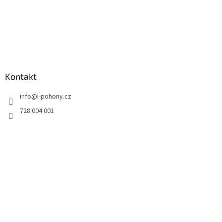
Kontakt
info
@
i-pohony.cz
728 004 001