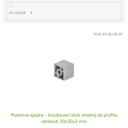
k
t
Na skladě
0
ů
V
Kód:
KV-AL-S8-30
ý
p
i
s
p
r
o
d
u
k
t
ů
Plastová spojka - šroubovací blok vhodný do profilu
velikosti 30x30x2 mm