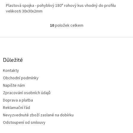
Plastová spojka - pohyblivý 180° rohový kus vhodný do profilu
velikosti 30x30x2mm
10
položek celkem
O
v
l
Z
á
á
d
p
a
a
Důležité
c
t
í
Kontakty
í
p
Obchodní podmínky
r
v
Napište nám
k
Zpracování osobních údajů
y
Doprava a platba
v
ý
Reklamační řád
p
Nevyzvednuté zboží zaslané na dobírku
i
Odstoupení od smlouvy
s
u