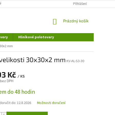
ÁNÍ OSOBNÍCH ÚDAJŮ
DOPRAVA A PLATBA
Přihlášení
REKLAMAČNÍ ŘÁD
NÁKUPNÍ
Prázdný košík
KOŠÍK
vory
Hliníkové polotovary
0x30x2 mm
u velikosti 30x30x2 mm
KV-AL-S3-30
93 Kč
/ KS
 bez DPH
em do 48 hodin
oručit do:
12.8.2026
Možnosti doručení