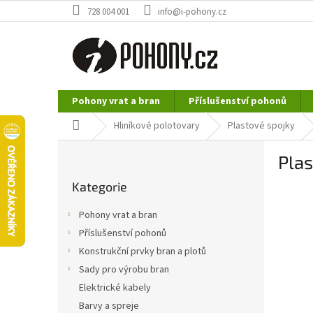
Přejít
728 004 001
info@i-pohony.cz
na
obsah
Pohony vrat a bran
Příslušenství pohonů
Nerezové polotovary
Hutní materiál
Domů
Hliníkové polotovary
Plastové spojky
P
Plas
o
Přeskočit
s
Kategorie
kategorie
t
r
Pohony vrat a bran
a
Příslušenství pohonů
n
Konstrukční prvky bran a plotů
n
í
Sady pro výrobu bran
p
Elektrické kabely
a
Barvy a spreje