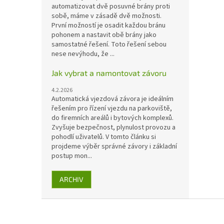
automatizovat dvě posuvné brány proti
sobě, máme v zásadě dvě možnosti.
První možností je osadit každou bránu
pohonem a nastavit obě brány jako
samostatné řešení. Toto řešení sebou
nese nevýhodu, že ...
Jak vybrat a namontovat závoru
4.2.2026
Automatická vjezdová závora je ideálním
řešením pro řízení vjezdu na parkoviště,
do firemních areálů i bytových komplexů.
Zvyšuje bezpečnost, plynulost provozu a
pohodlí uživatelů. V tomto článku si
projdeme výběr správné závory i základní
postup mon...
ARCHIV
Z
á