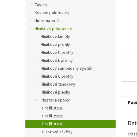
n
Závory
e
Kované polotovary
l
Hutní materiál
Hliníkové polotovary
Hliníkové lamely
Hliníkové profily
Hliníkové U profily
Hliníkové L profily
Hliníkový samonosný systém
Hliníkové C profily
Hliníkové tahokovy
Hliníkové plechy
Plastové spojky
Pop
Profil 20x20
Profil 25x25
Det
Profil 30x30
Plastové závěsy
Plas