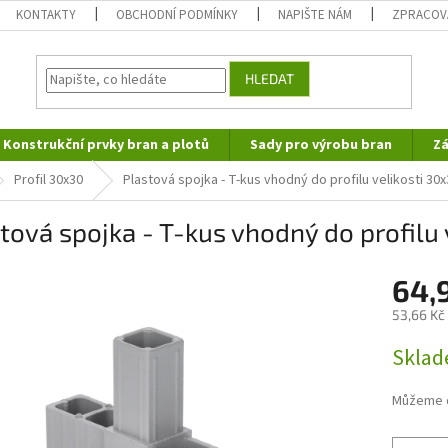
KONTAKTY
OBCHODNÍ PODMÍNKY
NAPIŠTE NÁM
ZPRACOV
HLEDAT
Konstrukční prvky bran a plotů
Sady pro výrobu bran
Zá
Profil 30x30
Plastová spojka - T-kus vhodný do profilu velikosti 3
tová spojka - T-kus vhodný do profil
64,
53,66 Kč
Měrná
Sklad
cena:
Můžeme d