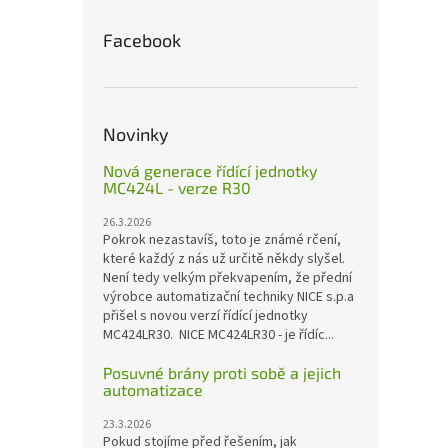
Facebook
Novinky
Nová generace řídící jednotky
MC424L - verze R30
26.3.2026
Pokrok nezastavíš, toto je známé rčení,
které každý z nás už určitě někdy slyšel.
Není tedy velkým překvapením, že přední
výrobce automatizační techniky NICE s.p.a
přišel s novou verzí řídící jednotky
MC424LR30. NICE MC424LR30 - je řídíc...
Posuvné brány proti sobě a jejich
automatizace
23.3.2026
Pokud stojíme před řešením, jak