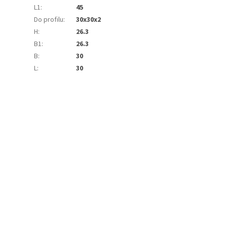
L1
:
45
Do profilu
:
30x30x2
H
:
26.3
B1
:
26.3
B
:
30
L
:
30