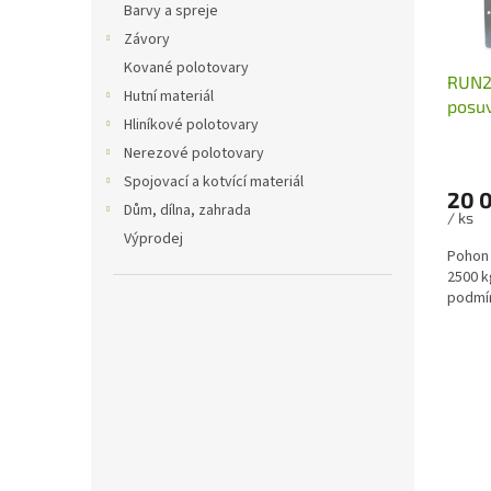
o
Barvy a spreje
d
Závory
u
Kované polotovary
RUN2
k
Hutní materiál
posu
t
Hliníkové polotovary
ů
Nerezové polotovary
Spojovací a kotvící materiál
20 0
Dům, dílna, zahrada
/ ks
Výprodej
Pohon 
2500 k
podmí