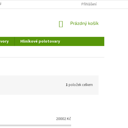
ÁNÍ OSOBNÍCH ÚDAJŮ
DOPRAVA A PLATBA
Přihlášení
REKLAMAČNÍ ŘÁD
NÁKUPNÍ
Prázdný košík
KOŠÍK
vory
Hliníkové polotovary
1
položek celkem
20002
Kč