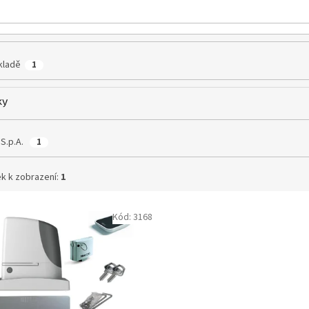
kladě
1
ky
 S.p.A.
1
k k zobrazení:
1
Kód:
3168