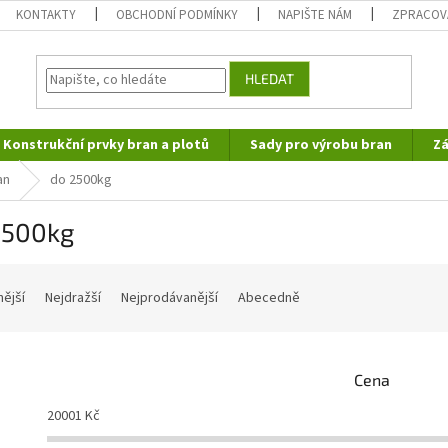
KONTAKTY
OBCHODNÍ PODMÍNKY
NAPIŠTE NÁM
ZPRACOV
HLEDAT
Konstrukční prvky bran a plotů
Sady pro výrobu bran
Zá
an
do 2500kg
2500kg
nější
Nejdražší
Nejprodávanější
Abecedně
Cena
20001
Kč