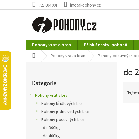
Přejít
728 004 001
info@i-pohony.cz
na
obsah
Pohony vrat a bran
Příslušenství pohonů
Nerezové polotovary
Hutní materiál
Domů
Pohony vrat a bran
Pohony posuvných br
P
do 
o
Přeskočit
s
Kategorie
kategorie
Ř
t
a
r
Nejlev
Pohony vrat a bran
z
a
Pohony křídlových bran
e
n
n
Pohony jednokřídlých bran
n
í
í
Pohony posuvných bran
p
p
do 300kg
r
a
do 400kg