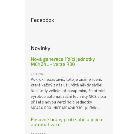
Facebook
Novinky
Nová generace řídící jednotky
MC424L - verze R30
26.3.2026
Pokrok nezastavíš, toto je známé rčení,
které každý z nás už určitě někdy slyšel.
Není tedy velkým překvapením, že přední
výrobce automatizační techniky NICE s.p.a
přišel s novou verzí řídící jednotky
MC424LR30. NICE MC424LR30 - je řídíc...
Posuvné brány proti sobě a jejich
automatizace