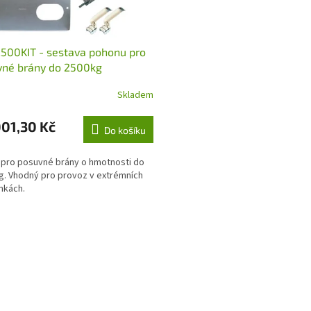
500KIT - sestava pohonu pro
vné brány do 2500kg
Skladem
01,30 Kč
Do košíku
pro posuvné brány o hmotnosti do
g. Vhodný pro provoz v extrémních
nkách.
O
v
l
á
d
a
c