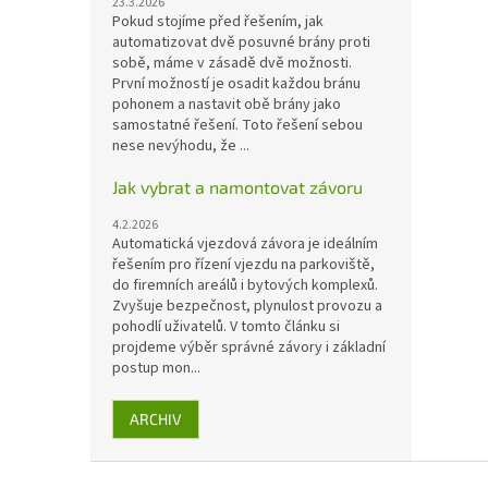
23.3.2026
Pokud stojíme před řešením, jak
automatizovat dvě posuvné brány proti
sobě, máme v zásadě dvě možnosti.
První možností je osadit každou bránu
pohonem a nastavit obě brány jako
samostatné řešení. Toto řešení sebou
nese nevýhodu, že ...
Jak vybrat a namontovat závoru
4.2.2026
Automatická vjezdová závora je ideálním
řešením pro řízení vjezdu na parkoviště,
do firemních areálů i bytových komplexů.
Zvyšuje bezpečnost, plynulost provozu a
pohodlí uživatelů. V tomto článku si
projdeme výběr správné závory i základní
postup mon...
ARCHIV
Z