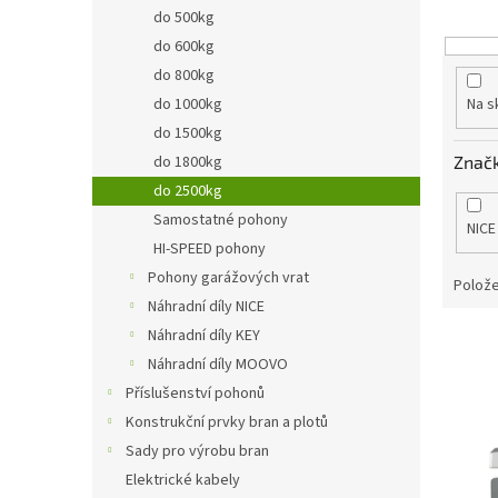
o
n
do 500kg
d
e
do 600kg
u
l
k
do 800kg
t
do 1000kg
Na s
ů
do 1500kg
Znač
do 1800kg
do 2500kg
Samostatné pohony
NICE
HI-SPEED pohony
Pohony garážových vrat
Polože
Náhradní díly NICE
Náhradní díly KEY
V
ý
Náhradní díly MOOVO
p
Příslušenství pohonů
i
Konstrukční prvky bran a plotů
s
Sady pro výrobu bran
p
Elektrické kabely
r