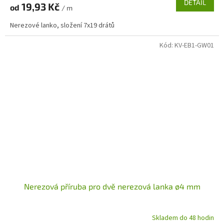
DETAIL
19,93 Kč
od
/ m
Nerezové lanko, složení 7x19 drátů
Kód:
KV-EB1-GW01
Nerezová příruba pro dvě nerezová lanka ø4 mm
Skladem do 48 hodin