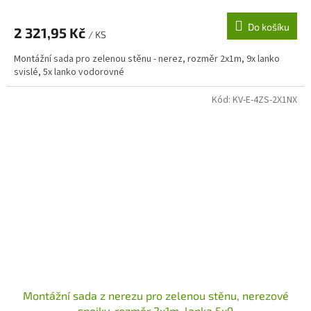
Do košíku
2 321,95 Kč
/ KS
Montážní sada pro zelenou stěnu - nerez, rozměr 2x1m, 9x lanko
svislé, 5x lanko vodorovné
Kód:
KV-E-4ZS-2X1NX
Montážní sada z nerezu pro zelenou stěnu, nerezové
spojky, rozměr 2x1m, lanka 5x9