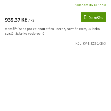
Skladem do 48 hodin
Do košíku
939,37 Kč
/ KS
Montážní sada pro zelenou stěnu - nerez, rozměr 1x1m, 3x lanko
svislé, 3x lanko vodorovné
Kód:
KV-E-3ZS-1X1NX