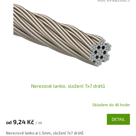
Kód:
KV-EB2-LA1.5
Nerezové lanko, složení 7x7 drátů
Skladem do 48 hodin
DETAIL
9,24 Kč
od
/ m
Nerezové lanko ø 1.5mm, složení 7x7 drátů