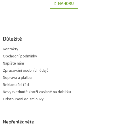
l
NAHORU
n
á
k
d
o
v
Z
a
á
c
á
n
í
p
í
p
a
Důležité
r
t
v
Kontakty
í
k
Obchodní podmínky
y
v
Napište nám
ý
Zpracování osobních údajů
p
Doprava a platba
i
s
Reklamační řád
u
Nevyzvednuté zboží zaslané na dobírku
Odstoupení od smlouvy
Nepřehlédněte