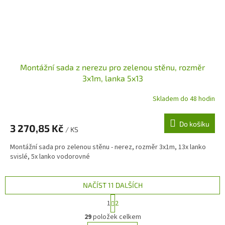
Montážní sada z nerezu pro zelenou stěnu, rozměr
3x1m, lanka 5x13
Skladem do 48 hodin
Do košíku
3 270,85 Kč
/ KS
Montážní sada pro zelenou stěnu - nerez, rozměr 3x1m, 13x lanko
svislé, 5x lanko vodorovné
NAČÍST 11 DALŠÍCH
S
1
2
t
O
r
29
položek celkem
v
á