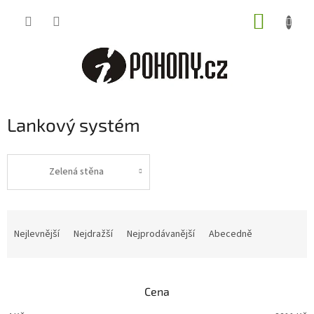
Přejít
NÁKUP
na
obsah
KOŠÍK
Lankový systém
Zelená stěna
Ř
a
Nejlevnější
Nejdražší
Nejprodávanější
Abecedně
z
e
n
Cena
í
p