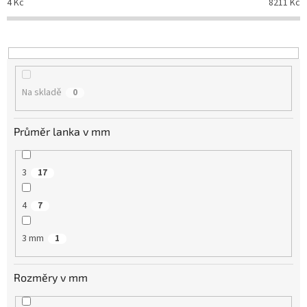
4
Kč
8211
Kč
r
o
d
u
k
t
Na skladě
0
ů
Průměr lanka v mm
3
17
4
7
3 mm
1
Rozměry v mm