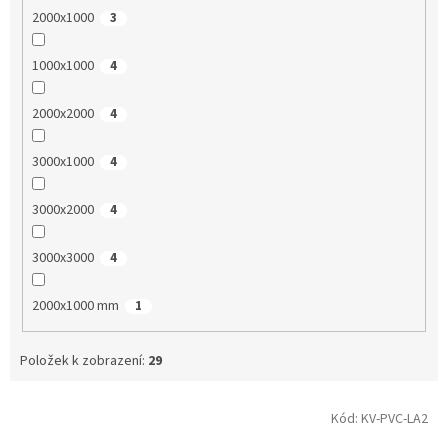
2000x1000
3
1000x1000
4
2000x2000
4
3000x1000
4
3000x2000
4
3000x3000
4
2000x1000 mm
1
Položek k zobrazení:
29
V
Kód:
KV-PVC-LA2
ý