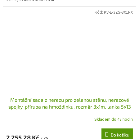
svislé, 3x lanko vodorovné
Kód:
KV-E-3ZS-3X1NX
Montážní sada z nerezu pro zelenou stěnu, nerezové
spojky, příruba na hmoždinku, rozměr 3x1m, lanka 5x13
Skladem do 48 hodin
Do košíku
2 255,28 Kč
/ KS