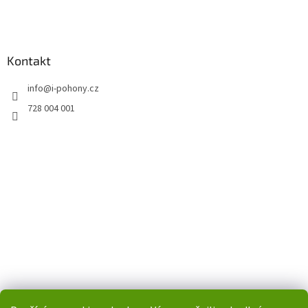
Kontakt
info
@
i-pohony.cz
728 004 001