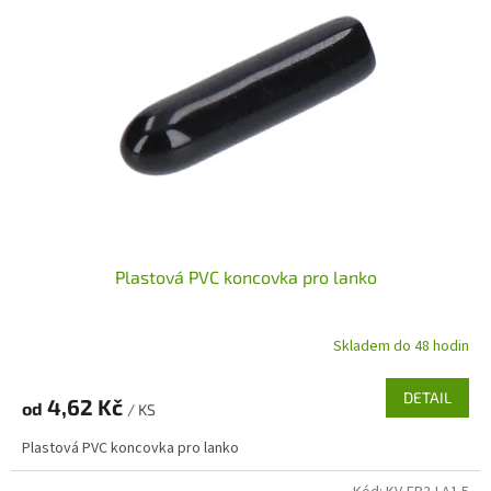
p
i
s
p
r
o
d
u
k
t
ů
Plastová PVC koncovka pro lanko
Skladem do 48 hodin
DETAIL
4,62 Kč
od
/ KS
Plastová PVC koncovka pro lanko