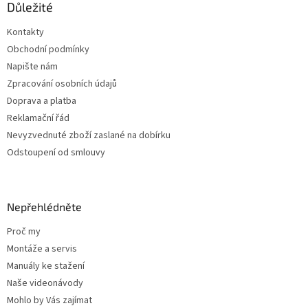
a
Důležité
c
t
í
Kontakty
í
p
Obchodní podmínky
r
v
Napište nám
k
Zpracování osobních údajů
y
Doprava a platba
v
ý
Reklamační řád
p
Nevyzvednuté zboží zaslané na dobírku
i
Odstoupení od smlouvy
s
u
Nepřehlédněte
Proč my
Montáže a servis
Manuály ke stažení
Naše videonávody
Mohlo by Vás zajímat