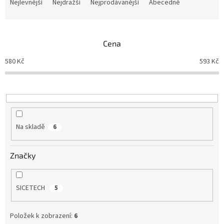
a
Nejlevnější
Nejdražší
Nejprodávanější
Abecedně
z
e
n
Cena
í
p
580
Kč
593
Kč
r
o
d
u
k
t
Na skladě
6
ů
Značky
SICETECH
5
Položek k zobrazení:
6