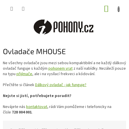
Přejít
NÁKUP
na
obsah
KOŠÍK
Ovladače MHOUSE
Ne všechny ovladače jsou mezi sebou kompaktibilní a ne každý dálkový
ovladač funguje s každým
pohonem vrat
z naší nabídky. Nezáleží pouze
na typu
přijímače
, ale i na vysílací frekveci a kódování.
Přečtěte si článek
Dálkový ovladač - jak funguje?
Nejste si jistí, potřebujete poradit?
Nevájete nás
kontaktovat
, rádi Vám pomůžeme i telefonicky na
čísle
728 004 001
.
Ř