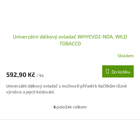
Univerzální dálkový ovladač WHYEVO2-NOA, WILD
TOBACCO
Skladem
Do košíku
592,90 Kč
/ ks
Univerzální dálkový ovladač s možností přiřadit k tlačítkům různé
výrobce a jejich kódování.
6
položek celkem
O
v
l
Z
á
á
d
p
a