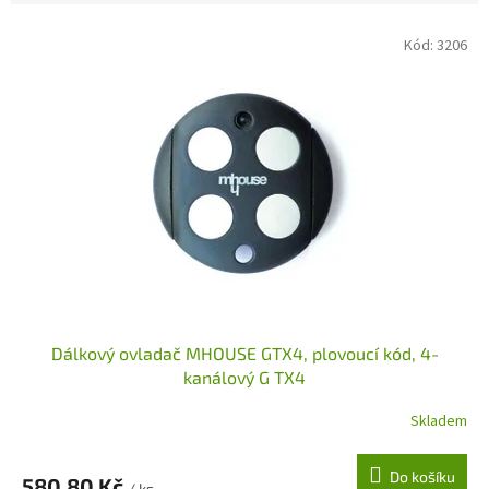
V
Kód:
3206
ý
p
i
s
p
r
o
d
u
k
t
ů
Dálkový ovladač MHOUSE GTX4, plovoucí kód, 4-
kanálový G TX4
Skladem
Do košíku
580,80 Kč
/ ks