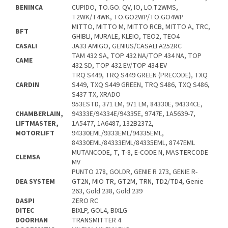
BENINCA
CUPIDO, TO.GO. QV, IO, LO.T2WMS,
T2WK/T4WK, TO.GO2WP/TO.GO4WP
MITTO, MITTO M, MITTO RCB, MITTO A, TRC,
BFT
GHIBLI, MURALE, KLEIO, TEO2, TEO4
CASALI
JA33 AMIGO, GENIUS/CASALI A252RC
TAM 432 SA, TOP 432 NA/TOP 434 NA, TOP
CAME
432 SD, TOP 432 EV/TOP 434 EV
TRQ S449, TRQ S449 GREEN (PRECODE), TXQ
CARDIN
S449, TXQ S449 GREEN, TRQ S486, TXQ S486,
S437 TX, XRADO
953ESTD, 371 LM, 971 LM, 84330E, 94334CE,
CHAMBERLAIN,
94333E/94334E/94335E, 9747E, 1A5639-7,
LIFTMASTER,
1A5477, 1A6487, 132B2372,
MOTORLIFT
94330EML/9333EML/94335EML,
84330EML/84333EML/84335EML, 8747EML
MUTANCODE, T, T-8, E-CODE N, MASTERCODE
CLEMSA
MV
PUNTO 278, GOLDR, GENIE R 273, GENIE R-
DEA SYSTEM
GT2N, MIO TR, GT2M, TRN, TD2/TD4, Genie
263, Gold 238, Gold 239
DASPI
ZERO RC
DITEC
BIXLP, GOL4, BIXLG
DOORHAN
TRANSMITTER 4