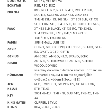
DOORMATIC
MILENY, MILENY-EVO
ECOSTAR
RSE, RSC, RSZ
IRIS, ROLLER 2, ROLLER 433, ROLLER 868,
ERREKA
SOL433, SOL868, VEGA 433, VEGA 868
TML 433SLH, DL 868 SLH,, XT 868 SLH, XT 433
SLH, T 868 SLH, T 433 SLH, XT 868 SLH BLACK,
FAAC
XT 433 SLH BLACK, XT 433 RC, TE433HG,
XT4 433 RCBE, TM1/TM2/TM3 433 DS,
TM1/TM2/TM3 868 DS
FADINI
JUBI-SMALL, JUBI 433
GITR-3, GIT, GICT390, GIFT390-1, G3T-BX, G1T-
GENIE
BX, GM3T, GICTD, GIFTD
GENIUS
AMIGOLD, AMIGO, KILO, BRAVO, ECHO
AU1600, AU1600 WOOD, AU1680, AU1680
GIBIDI
WOOD, DOMINO
všechny dálkové ovladače značky Hörmann na
HÖRMANN
frekvenci 868,3 MHz (mimo nejnovějších
ovládačů s kódem BiSecur (BS))
JCM
NEO, TWIN, GO, GO PORTIS, GO NORTON,
KBLUE
ETH-TEL01
900TXB-42R, TXB 44R, SUB 44R, TXB-42, TXB-
KEY
44
KING GATES
CLIPPER, STYLO
KLING
KUA, KUA E, KUA S