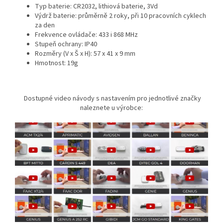
Typ baterie: CR2032, lithiová baterie, 3Vd
Výdrž baterie: průměrně 2 roky, při 10 pracovních cyklech
za den
Frekvence ovládače: 433 i 868 MHz
Stupeň ochrany: IP40
Rozměry (V x Š x H): 57 x 41 x 9 mm
Hmotnost: 19g
Dostupné video návody s nastavením pro jednotlivé značky
naleznete u výrobce: