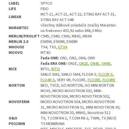
LABEL
SPYCO
LIFE
FIDO
MCT-11, ACT-21, ACT-22, STING RAY ACT-31,
LINEAR
STING RAY ACT-34B
všechny dálkové ovladače značky Marantec
MARANTEC
na frekvenci 433,92 nebo 868,3 MHz
MERLIN/PROLIFT
C945, C940, C943, M842, M844
MERLIN 2.0
E945M, E943M, E940M
MHOUSE
TX4, TX3,
GTX4
MOOVO
MT4G
řada ONE:
ON1, ON2, ON4, ON9
řada ERA ONE:
ON1E,
ON2E
,
ON4E
,
ON9E
,
NICE
INTI1,
INTI2
SMILO SM2, SMILO SM4, FLO1R-S,
FLO2R-S
,
FLO4R-S
, VERY VR, FLO1RE,
FLO2RE
,
FLO4RE
NORTON
NEO, TXCD, GO NORTON, GO MINI NORTON
MCHS, MICRO-NOVOTRON 502, MINI-
NOVOTRON 504, MICRO-NOVOTRON 502,
NOVOFERM
MICRO-NOVOTRON 504, MICRO-NOVOTRON
31, MICRO-NOVOTRON 51, MINI-NOVOTRON 30,
MINI-NOVOTRON 50, MNHS, Novotron 512
O&O
TX, T.COM R4-2, T.COM R8-2, TWIN, TX (NEO)
PECCININ
TX MENBRANA