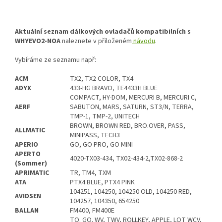
Aktuální seznam dálkových ovladačů kompatibilních s
WHYEVO2-NOA
naleznete v přiloženém
návodu
.
Vybíráme ze seznamu např:
ACM
TX2, TX2 COLOR, TX4
ADYX
433-HG BRAVO, TE4433H BLUE
COMPACT, HY-DOM, MERCURI B, MERCURI C,
AERF
SABUTON, MARS, SATURN, ST3/N, TERRA,
TMP-1, TMP-2, UNITECH
BROWN, BROWN RED, BRO.OVER, PASS,
ALLMATIC
MINIPASS, TECH3
APERIO
GO, GO PRO, GO MINI
APERTO
4020-TX03-434, TX02-434-2,TX02-868-2
(Sommer)
APRIMATIC
TR, TM4, TXM
ATA
PTX4 BLUE, PTX4 PINK
104251, 104250, 104250 OLD, 104250 RED,
AVIDSEN
104257, 104350, 654250
BALLAN
FM400, FM400E
TO. GO. WV, TWV, ROLLKEY, APPLE, LOT WCV,