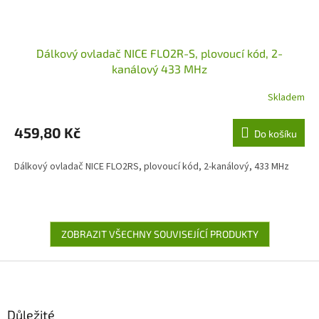
Dálkový ovladač NICE FLO2R-S, plovoucí kód, 2-
kanálový 433 MHz
Skladem
459,80 Kč
Do košíku
Dálkový ovladač NICE FLO2RS, plovoucí kód, 2-kanálový, 433 MHz
ZOBRAZIT VŠECHNY SOUVISEJÍCÍ PRODUKTY
Z
á
p
a
Důležité