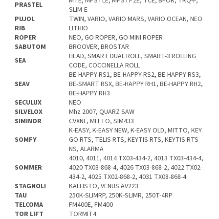
MTE, MPSTLE, MPSTP2E, TCE, BFOR, TRQ-P,
PRASTEL
SLIM-E
PUJOL
TWIN, VARIO, VARIO MARS, VARIO OCEAN, NEO
RIB
LITHIO
ROPER
NEO, GO ROPER, GO MINI ROPER
SABUTOM
BROOVER, BROSTAR
HEAD, SMART DUAL ROLL, SMART-3 ROLLING
SEA
CODE, COCCINELLA ROLL
BE-HAPPY-RS1, BE-HAPPY-RS2, BE-HAPPY RS3,
SEAV
BE-SMART RSX, BE-HAPPY RH1, BE-HAPPY RH2,
BE-HAPPY RH3
SECULUX
NEO
SILVELOX
Mhz 2007, QUARZ SAW
SIMINOR
CVXNL, MITTO, SIM433
K-EASY, K-EASY NEW, K-EASY OLD, MITTO, KEY
SOMFY
GO RTS, TELIS RTS, KEYTIS RTS, KEYTIS RTS
NS, ALARMA
4010, 4011, 4014 TX03-434-2, 4013 TX03-434-4,
SOMMER
4020 TX03-868-4, 4026 TX03-868-2, 4022 TX02-
434-2, 4025 TX02-868-2, 4031 TX08-868-4
STAGNOLI
KALLISTO, VENUS AV223
TAU
250K-SLIMRP, 250K-SLIMR, 250T-4RP
TELCOMA
FM400E, FM400
TOR LIFT
TORMIT4