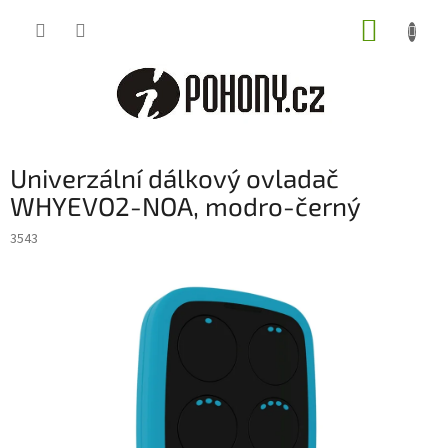
Přejít
NÁKUP
na
obsah
KOŠÍK
Univerzální dálkový ovladač
WHYEVO2-NOA, modro-černý
3543