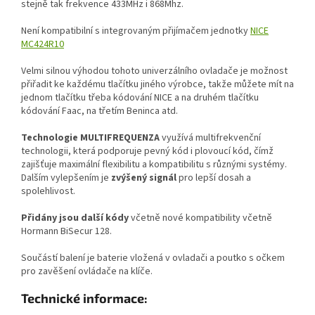
stejně tak frekvence 433MHz i 868Mhz.
Není kompatibilní s integrovaným přijímačem jednotky
NICE
MC424R10
Velmi silnou výhodou tohoto univerzálního ovladače je možnost
přiřadit ke každému tlačítku jiného výrobce, takže můžete mít na
jednom tlačítku třeba kódování NICE a na druhém tlačítku
kódování Faac, na třetím Beninca atd.
Technologie
MULTIFREQUENZA
využívá multifrekvenční
technologii, která podporuje pevný kód i plovoucí kód, čímž
zajišťuje maximální flexibilitu a kompatibilitu s různými systémy.
Dalším vylepšením je
zvýšený signál
pro lepší dosah a
spolehlivost.
Přidány jsou další kódy
včetně nové kompatibility včetně
Hormann BiSecur 128.
Součástí balení je baterie vložená v ovladači a poutko s očkem
pro zavěšení ovládače na klíče.
Technické
informace: