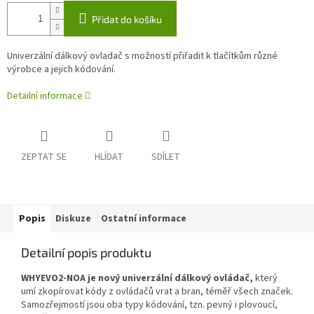
Přidat do košíku
Univerzální dálkový ovladač s možností přiřadit k tlačítkům různé
výrobce a jejich kódování.
Detailní informace
ZEPTAT SE
HLÍDAT
SDÍLET
Popis
Diskuze
Ostatní informace
Detailní popis produktu
WHYEVO2-NOA je nový univerzální dálkový ovládač,
který
umí zkopírovat kódy z ovládačů vrat a bran, téměř všech značek.
Samozřejmostí jsou oba typy kódování, tzn. pevný i plovoucí,