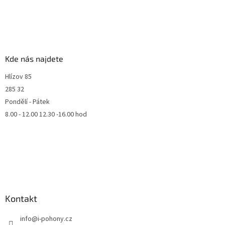
Kde nás najdete
Hlízov 85
285 32
Pondělí - Pátek
8.00 - 12.00 12.30 -16.00 hod
Kontakt
info
@
i-pohony.cz