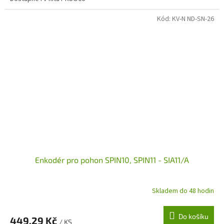
Kód:
KV-N ND-SN-26
Enkodér pro pohon SPIN10, SPIN11 - SIA11/A
Skladem do 48 hodin
Do košíku
449,29 Kč
/ KS