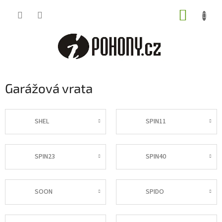
Přejít
NÁKUP
na
obsah
KOŠÍK
Garážová vrata
SHEL
SPIN11
SPIN23
SPIN40
SOON
SPIDO