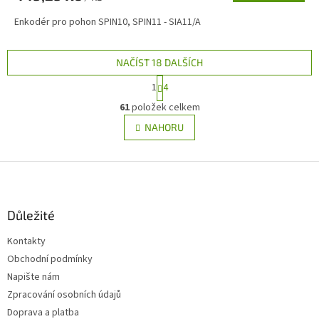
Enkodér pro pohon SPIN10, SPIN11 - SIA11/A
NAČÍST 18 DALŠÍCH
S
1
4
t
O
r
61
položek celkem
v
á
l
NAHORU
n
á
k
d
o
v
Z
a
á
c
á
n
í
p
í
p
a
Důležité
r
t
v
Kontakty
í
k
Obchodní podmínky
y
v
Napište nám
ý
Zpracování osobních údajů
p
Doprava a platba
i