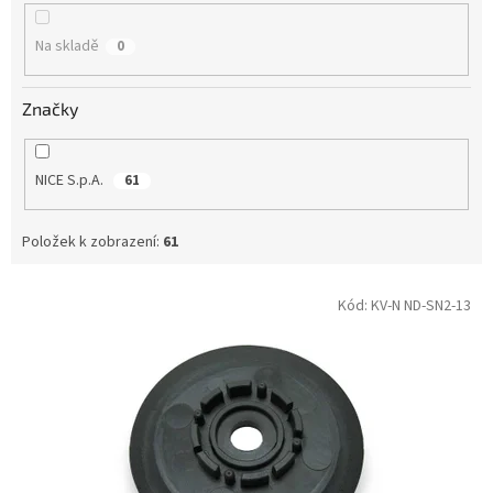
k
t
Na skladě
0
ů
Značky
NICE S.p.A.
61
Položek k zobrazení:
61
V
Kód:
KV-N ND-SN2-13
ý
p
i
s
p
r
o
d