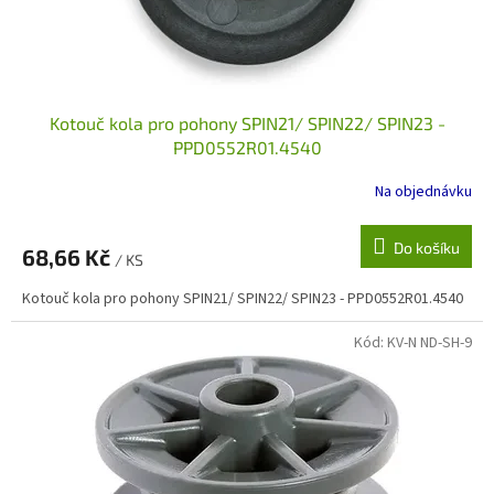
u
k
t
ů
Kotouč kola pro pohony SPIN21/ SPIN22/ SPIN23 -
PPD0552R01.4540
Na objednávku
Do košíku
68,66 Kč
/ KS
Kotouč kola pro pohony SPIN21/ SPIN22/ SPIN23 - PPD0552R01.4540
Kód:
KV-N ND-SH-9