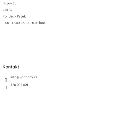
Hlízov 85
285 32
Pondělí - Pátek
8.00 - 12.00 12.30 -16.00 hod
Kontakt
info
@
i-pohony.cz
728 004 001