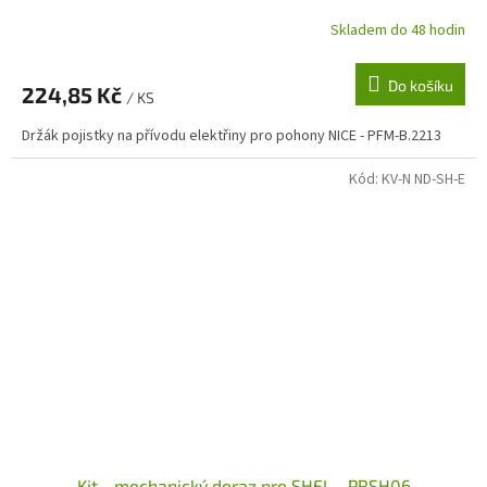
Skladem do 48 hodin
Do košíku
224,85 Kč
/ KS
Držák pojistky na přívodu elektřiny pro pohony NICE - PFM-B.2213
Kód:
KV-N ND-SH-E
Kit - mechanický doraz pro SHEL - PRSH06