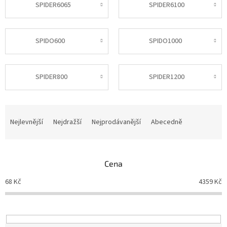
SPIDER6065
SPIDER6100
SPIDO600
SPIDO1000
SPIDER800
SPIDER1200
Ř
a
Nejlevnější
Nejdražší
Nejprodávanější
Abecedně
z
e
n
Cena
í
p
68
Kč
4359
Kč
r
o
d
u