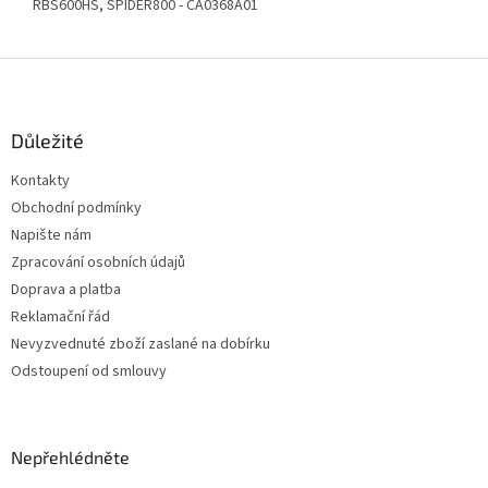
RBS600HS, SPIDER800 - CA0368A01
Z
á
p
a
Důležité
t
Kontakty
í
Obchodní podmínky
Napište nám
Zpracování osobních údajů
Doprava a platba
Reklamační řád
Nevyzvednuté zboží zaslané na dobírku
Odstoupení od smlouvy
Nepřehlédněte