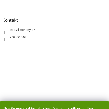
Kontakt
info
@
i-pohony.cz
728 004 001
Používáme cookies, abychom Vám umožnili pohodlné