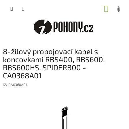
Přejít
NÁKUP
na
obsah
KOŠÍK
8-žilový propojovací kabel s
koncovkami RBS400, RBS600,
RBS600HS, SPIDER800 -
CA0368A01
KV-CA0368A01