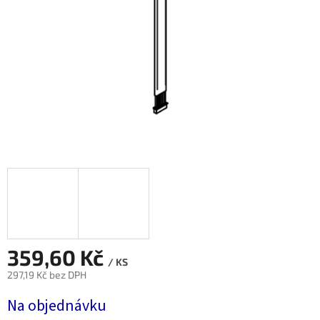
359,60 Kč
/ KS
297,19 Kč bez DPH
Měrná
Na objednávku
cena: