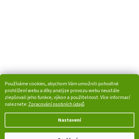
Používáme cookies, abychom Vám umožnili pohodlné
prohlížení webu a díky analýze provozu webu neustále
zlepšovali jeho funkce, výkon a použitelnost. Více informací
naleznete:
Zpracování osobních údajů
Vytvořil Shoptet
Nastavení
Copyright 2026
i-POHONY.cz
. Všechna práva vyhrazena.
Upravit