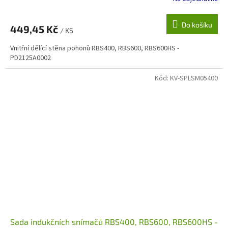
Do košíku
449,45 Kč
/ KS
Vnitřní dělící stěna pohonů RBS400, RBS600, RBS600HS -
PD2125A0002
Kód:
KV-SPLSM05400
Sada indukčních snímačů RBS400, RBS600, RBS600HS -