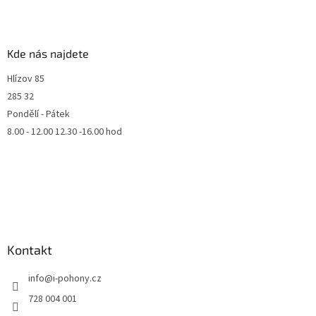
Kde nás najdete
Hlízov 85
285 32
Pondělí - Pátek
8.00 - 12.00 12.30 -16.00 hod
Kontakt
info
@
i-pohony.cz
728 004 001