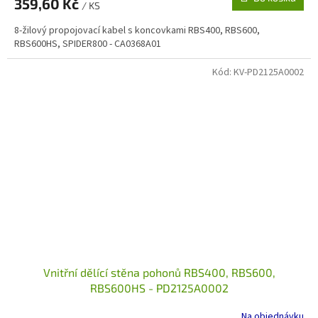
359,60 Kč
/ KS
8-žilový propojovací kabel s koncovkami RBS400, RBS600,
RBS600HS, SPIDER800 - CA0368A01
Kód:
KV-PD2125A0002
Vnitřní dělící stěna pohonů RBS400, RBS600,
RBS600HS - PD2125A0002
Na objednávku