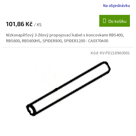
CA0370A00
Na objednávku
Do košíku
101,86 Kč
/ KS
Nízkonapěťový 3-žilový propojovací kabel s koncovkami RBS400,
RBS600, RBS600HS, SPIDER800, SPIDER1200 - CA0370A00
Kód:
KV-PD2189A0001