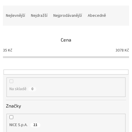
Ř
a
Nejlevnější
Nejdražší
Nejprodávanější
Abecedně
z
e
n
Cena
í
p
35
Kč
3078
Kč
r
o
d
u
k
t
Na skladě
0
ů
Značky
NICE S.p.A.
21