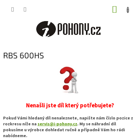
Přejít
NÁKUP
na
obsah
KOŠÍK
RBS 600HS
Nenašli jste díl který potřebujete?
Pokud Vámi hledaný díl nenaleznete, napište nám číslo pozice z
rozkresu níže na
servis@i-pohony.cz
. My se náhradní díl
pokusíme u výrobce dohledat ručně a případně Vám ho rádi
nabídneme.