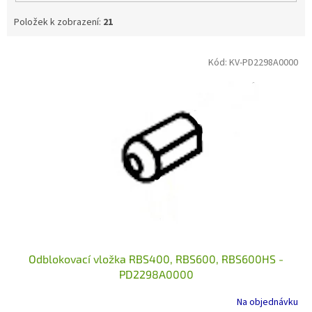
Položek k zobrazení:
21
V
Kód:
KV-PD2298A0000
ý
p
i
s
p
r
o
d
u
k
t
ů
Odblokovací vložka RBS400, RBS600, RBS600HS -
PD2298A0000
Na objednávku