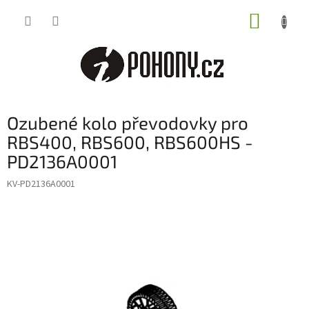
Přejít
NÁKUP
na
obsah
KOŠÍK
Ozubené kolo převodovky pro
RBS400, RBS600, RBS600HS -
PD2136A0001
KV-PD2136A0001