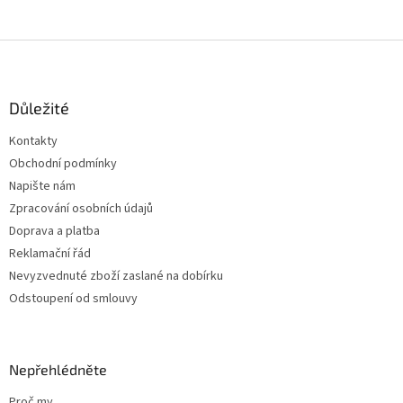
Z
á
p
a
Důležité
t
Kontakty
í
Obchodní podmínky
Napište nám
Zpracování osobních údajů
Doprava a platba
Reklamační řád
Nevyzvednuté zboží zaslané na dobírku
Odstoupení od smlouvy
Nepřehlédněte
Proč my