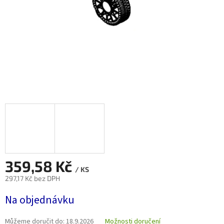
359,58 Kč
/ KS
297,17 Kč bez DPH
Měrná
Na objednávku
cena:
Můžeme doručit do:
18.9.2026
Možnosti doručení