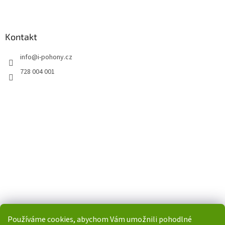
Kontakt
info
@
i-pohony.cz
728 004 001
Používáme cookies, abychom Vám umožnili pohodlné