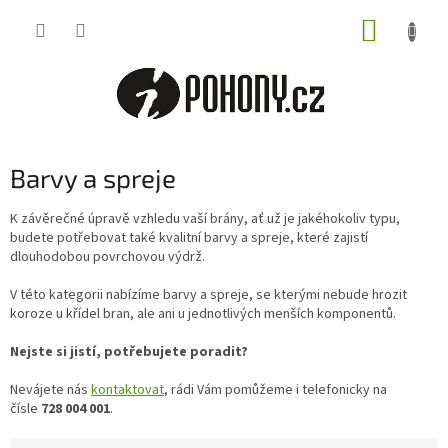
Přejít
NÁKUP
na
obsah
KOŠÍK
Barvy a spreje
K závěrečné úpravě vzhledu vaší brány, ať už je jakéhokoliv typu,
budete potřebovat také kvalitní barvy a spreje, které zajistí
dlouhodobou povrchovou výdrž.
V této kategorii nabízíme barvy a spreje, se kterými nebude hrozit
koroze u křídel bran, ale ani u jednotlivých menších komponentů.
Nejste si jistí, potřebujete poradit?
Nevájete nás
kontaktovat
, rádi Vám pomůžeme i telefonicky na
čísle
728 004 001
.
Ř