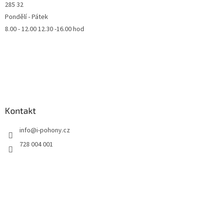
285 32
Pondělí - Pátek
8.00 - 12.00 12.30 -16.00 hod
Kontakt
info
@
i-pohony.cz
728 004 001