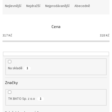
a
Nejlevnější
Nejdražší
Nejprodávanější
Abecedně
z
e
n
Cena
í
p
317
Kč
318
Kč
r
o
d
u
k
t
Na skladě
1
ů
Značky
TK BATO Sp. z o.o
1