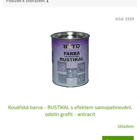
Položek k zobrazení:
1
V
Kód:
3339
ý
p
i
s
p
r
o
d
u
k
t
ů
Kovářská barva - RUSTIKAL s efektem samopatinování,
odstín grafit - antracit
Skladem