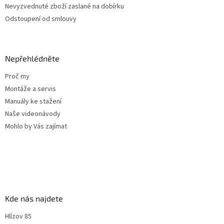
s
Nevyzvednuté zboží zaslané na dobírku
u
Odstoupení od smlouvy
Nepřehlédněte
Proč my
Montáže a servis
Manuály ke stažení
Naše videonávody
Mohlo by Vás zajímat
Kde nás najdete
Hlízov 85