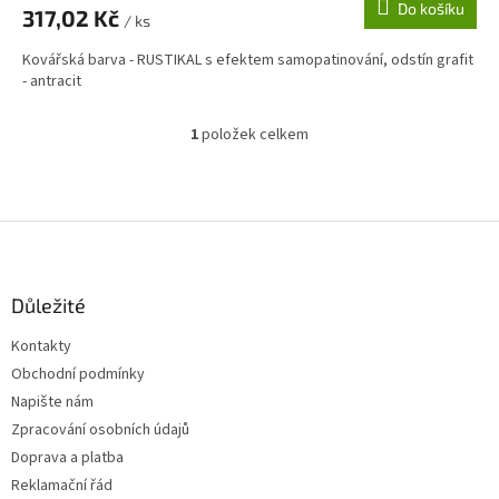
Do košíku
317,02 Kč
/ ks
Kovářská barva - RUSTIKAL s efektem samopatinování, odstín grafit
- antracit
1
položek celkem
O
v
l
á
d
Z
a
á
c
p
í
a
Důležité
p
t
r
Kontakty
í
v
Obchodní podmínky
k
y
Napište nám
v
Zpracování osobních údajů
ý
Doprava a platba
p
i
Reklamační řád