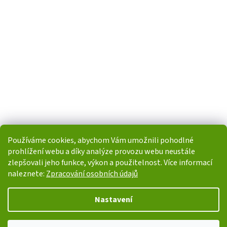
Používáme cookies, abychom Vám umožnili pohodlné
prohlížení webu a díky analýze provozu webu neustále
zlepšovali jeho funkce, výkon a použitelnost. Více informací
naleznete:
Zpracování osobních údajů
Vytvořil Shoptet
Nastavení
Copyright 2026
i-POHONY.cz
. Všechna práva vyhrazena.
Upravit