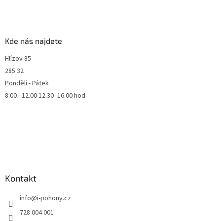
Kde nás najdete
Hlízov 85
285 32
Pondělí - Pátek
8.00 - 12.00 12.30 -16.00 hod
Kontakt
info
@
i-pohony.cz
728 004 001