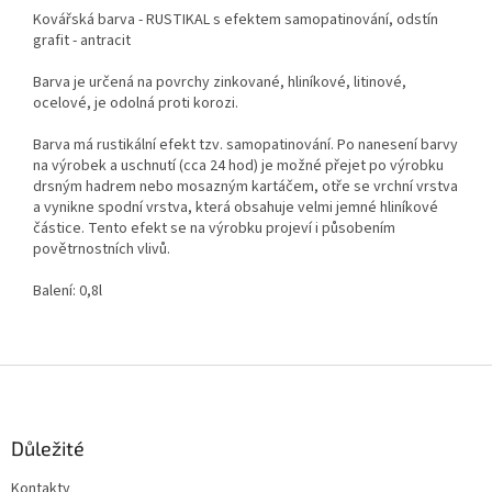
Kovářská barva - RUSTIKAL s efektem samopatinování, odstín
grafit - antracit
Barva je určená na povrchy zinkované, hliníkové, litinové,
ocelové, je odolná proti korozi.
Barva má rustikální efekt tzv. samopatinování. Po nanesení barvy
na výrobek a uschnutí (cca 24 hod) je možné přejet po výrobku
drsným hadrem nebo mosazným kartáčem, otře se vrchní vrstva
a vynikne spodní vrstva, která obsahuje velmi jemné hliníkové
částice. Tento efekt se na výrobku projeví i působením
povětrnostních vlivů.
Balení: 0,8l
Z
á
p
a
Důležité
t
Kontakty