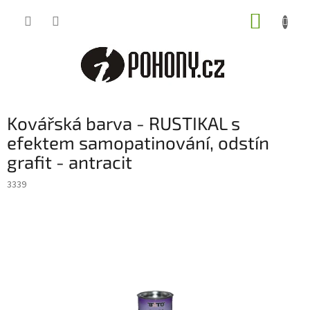
Přejít
NÁKUP
na
obsah
KOŠÍK
Kovářská barva - RUSTIKAL s
efektem samopatinování, odstín
grafit - antracit
3339