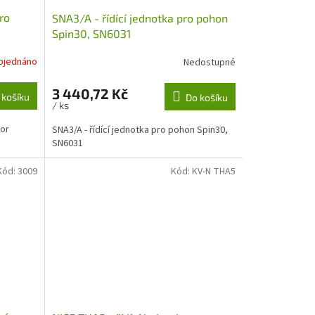
ro
SNA3/A - řídící jednotka pro pohon
Spin30, SN6031
bjednáno
Nedostupné
3 440,72 Kč
 košíku
Do košíku
/ ks
tor
SNA3/A - řídící jednotka pro pohon Spin30,
SN6031
Kód:
3009
Kód:
KV-N THA5