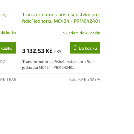
ony
Transformátor s přislušenstvím pro
řídící jednotku MC424 - PRMC42401
 48 hodin
Skladem do 48 hodin
 košíku
Do košíku
3 132,53 Kč
/ KS
PIDO
Transformátor s přislušenstvím pro řídící
jednotku MC424 - PRMC42401
V-N THA6
Kód:
KV-N SNA3/A