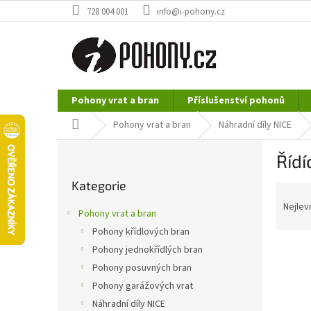
Přejít
728 004 001
info@i-pohony.cz
na
obsah
Pohony vrat a bran
Příslušenství pohonů
Nerezové polotovary
Hutní materiál
Domů
Pohony vrat a bran
Náhradní díly NICE
P
Řídí
o
Přeskočit
s
Kategorie
kategorie
Ř
t
a
r
Nejlev
Pohony vrat a bran
z
a
Pohony křídlových bran
e
n
n
Pohony jednokřídlých bran
n
í
í
Pohony posuvných bran
p
p
Pohony garážových vrat
r
a
Náhradní díly NICE