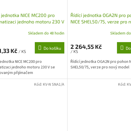
í jednotka NICE MC200 pro
Řídící jednotka OGA2N pro 
atizaci jednoho motoru 230 V
NICE SHEL50/75, verze pro 
abudovaným přijímačem
model
Skladem do 48 hodin
Skladem do
2 264,55 Kč
Do košíku
Do
1,33 Kč
/ KS
/ KS
 jednotka NICE MC200 pro
Řídící jednotka OGA2N pro pohon 
tizaci jednoho motoru 230 V se
SHEL50/75, verze pro nový model
ovaným přijímačem
Kód:
KV-N SNA1/A
Kód:
KV