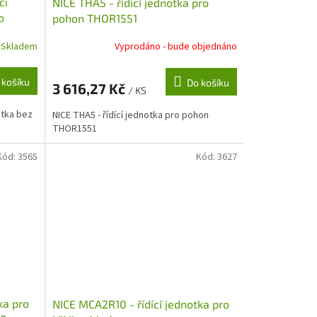
cí
NICE THA5 - řídící jednotka pro
o
pohon THOR1551
Skladem
Vyprodáno - bude objednáno
 košíku
Do košíku
3 616,27 Kč
/ KS
otka bez
NICE THA5 - řídící jednotka pro pohon
THOR1551
Kód:
3565
Kód:
3627
ka pro
NICE MCA2R10 - řídící jednotka pro