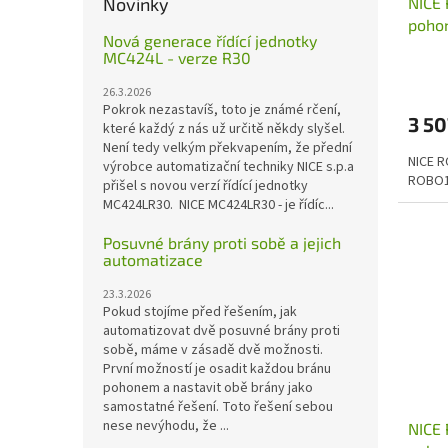
Novinky
NICE 
poho
Nová generace řídící jednotky
MC424L - verze R30
26.3.2026
Pokrok nezastavíš, toto je známé rčení,
3 50
které každý z nás už určitě někdy slyšel.
Není tedy velkým překvapením, že přední
NICE R
výrobce automatizační techniky NICE s.p.a
ROBO1
přišel s novou verzí řídící jednotky
MC424LR30. NICE MC424LR30 - je řídíc...
Posuvné brány proti sobě a jejich
automatizace
23.3.2026
Pokud stojíme před řešením, jak
automatizovat dvě posuvné brány proti
sobě, máme v zásadě dvě možnosti.
První možností je osadit každou bránu
pohonem a nastavit obě brány jako
samostatné řešení. Toto řešení sebou
nese nevýhodu, že ...
NICE 