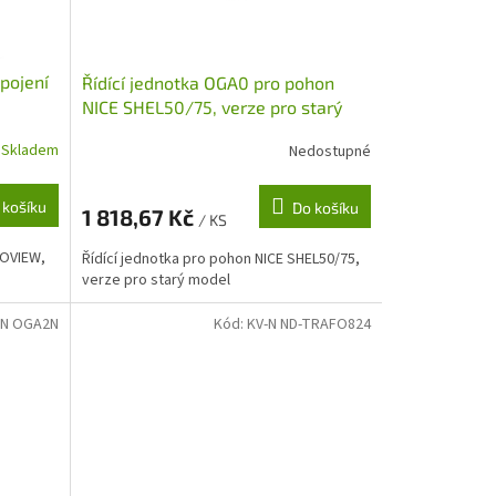
ipojení
Řídící jednotka OGA0 pro pohon
NICE SHEL50/75, verze pro starý
model
Skladem
Nedostupné
 košíku
Do košíku
1 818,67 Kč
/ KS
 OVIEW,
Řídící jednotka pro pohon NICE SHEL50/75,
verze pro starý model
-N OGA2N
Kód:
KV-N ND-TRAFO824