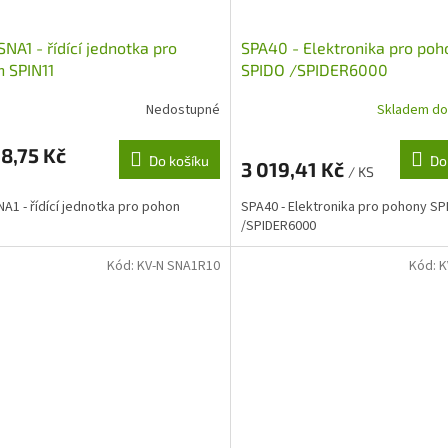
SNA1 - řídící jednotka pro
SPA40 - Elektronika pro poh
 SPIN11
SPIDO /SPIDER6000
Nedostupné
Skladem do
8,75 Kč
Do košíku
Do
3 019,41 Kč
/ KS
NA1 - řídící jednotka pro pohon
SPA40 - Elektronika pro pohony S
1
/SPIDER6000
Kód:
KV-N SNA1R10
Kód:
K