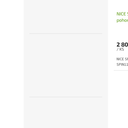
NICE 
pohon
2 80
/ KS
NICE S
SPIN1