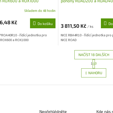
n ROX600 a ROX1000
pohony ROAD200 a ROAD4
Skladem do 48 hodin
6,48 Kč
Do košíku
Do
3 811,50 Kč
/ ks
PROA40R10 - řídící jednotka pro
NICE RBA4R10 - řídící jednotka pro
 ROX600 a ROX1000
NICE ROAD
NAČÍST 18 DALŠÍCH
S
1
3
O
t
r
v
NAHORU
á
l
n
á
k
d
o
a
v
c
á
í
n
p
í
r
Nepřehlédněte
Kde nás 