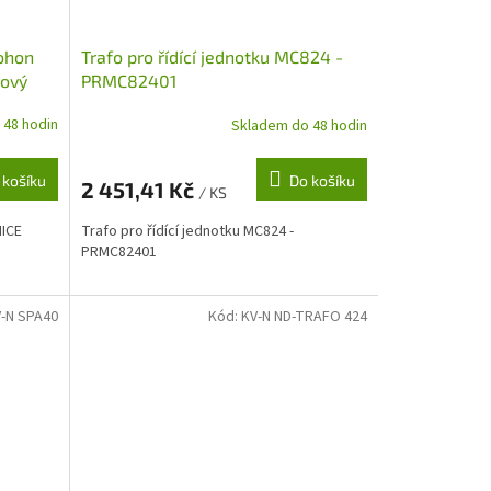
pohon
Trafo pro řídící jednotku MC824 -
nový
PRMC82401
 48 hodin
Skladem do 48 hodin
 košíku
Do košíku
2 451,41 Kč
/ KS
NICE
Trafo pro řídící jednotku MC824 -
PRMC82401
-N SPA40
Kód:
KV-N ND-TRAFO 424