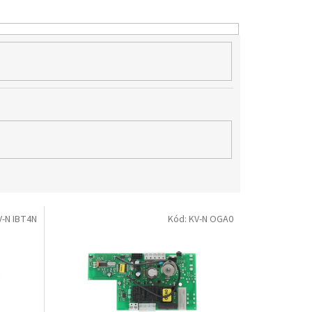
V-N IBT4N
Kód:
KV-N OGA0