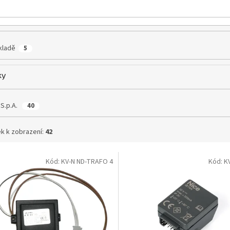
kladě
5
ky
 S.p.A.
40
k k zobrazení:
42
Kód:
KV-N ND-TRAFO 4
Kód:
K