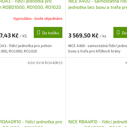
ROA3 - řídící jednotka pro
NICE A400 - samostatná řídí
n ROBO1000, RO1000, RO1020
jednotka bez boxu a trafa pr
křídlové brány
Vyprodáno - bude objednáno
Do košíku
Do
7,43 Kč
3 569,50 Kč
/ KS
/ ks
OA3 - řídící jednotka pro pohon
NICE A400 - samostatná řídící jedn
000, RO1000, RO1020
boxu a trafa pro křídlové brány
Kód:
KV-N ROA40R10
ROA40R10 - řídící jednotka pro
NICE RBA4R10 - řídící jednot