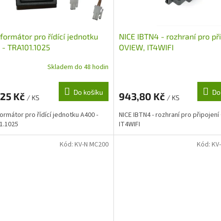
formátor pro řídící jednotku
NICE IBTN4 - rozhraní pro př
- TRA101.1025
OVIEW, IT4WIFI
Skladem do 48 hodin
Do košíku
Do
,25 Kč
943,80 Kč
/ KS
/ KS
ormátor pro řídící jednotku A400 -
NICE IBTN4 - rozhraní pro připojení
1.1025
IT4WIFI
Kód:
KV-N MC200
Kód:
KV