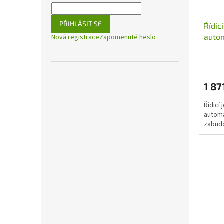
PŘIHLÁSIT SE
Řídic
autom
Nová registrace
Zapomenuté heslo
se z
1 87
Řídicí
automa
zabud