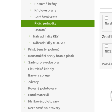
o
n
Posuvné brány
d
e
Křídlové brány
u
l
k
Garážová vrata
t
Řídící jednotky
Na s
ů
Ostatní
Znač
Náhradní díly KEY
Náhradní díly MOOVO
Příslušenství pohonů
NICE
Konstrukční prvky bran a plotů
Sady pro výrobu bran
Polože
Elektrické kabely
Barvy a spreje
V
ý
Závory
p
Kované polotovary
i
Hutní materiál
s
Hliníkové polotovary
p
Nerezové polotovary
r