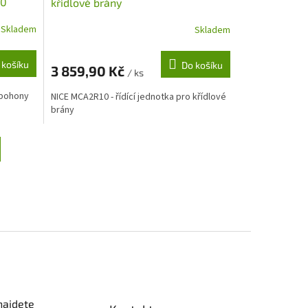
00
křídlové brány
Skladem
Skladem
 košíku
Do košíku
3 859,90 Kč
/ ks
 pohony
NICE MCA2R10 - řídící jednotka pro křídlové
brány
najdete