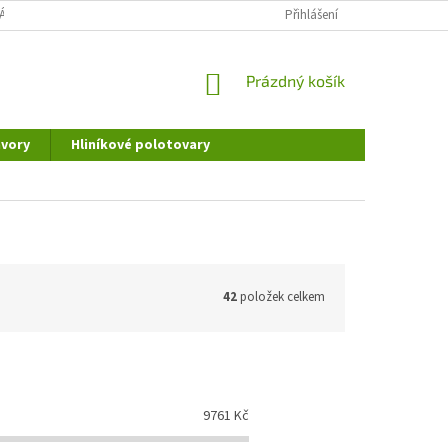
ÁNÍ OSOBNÍCH ÚDAJŮ
DOPRAVA A PLATBA
Přihlášení
REKLAMAČNÍ ŘÁD
NÁKUPNÍ
Prázdný košík
KOŠÍK
vory
Hliníkové polotovary
42
položek celkem
9761
Kč