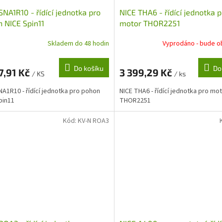
SNA1R10 - řídící jednotka pro
NICE THA6 - řídící jednotka p
 NICE Spin11
motor THOR2251
Skladem do 48 hodin
Vyprodáno - bude o
Do košíku
Do
7,91 Kč
3 399,29 Kč
/ KS
/ ks
NA1R10 - řídící jednotka pro pohon
NICE THA6 - řídící jednotka pro mo
pin11
THOR2251
Kód:
KV-N ROA3