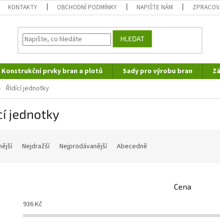
KONTAKTY
OBCHODNÍ PODMÍNKY
NAPIŠTE NÁM
ZPRACOV
HLEDAT
Konstrukční prvky bran a plotů
Sady pro výrobu bran
Zá
Řídící jednotky
cí jednotky
nější
Nejdražší
Nejprodávanější
Abecedně
Cena
936
Kč