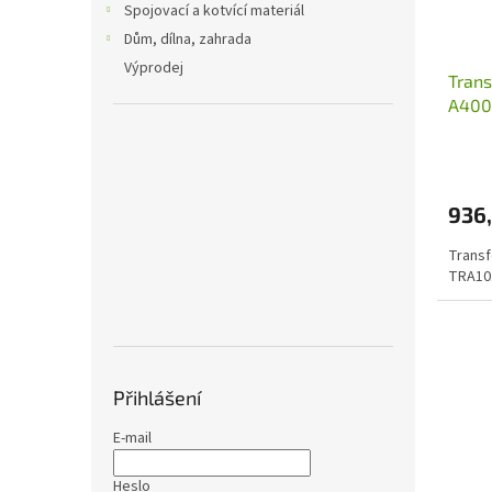
o
Spojovací a kotvící materiál
d
Dům, dílna, zahrada
u
Výprodej
Trans
k
A400 
t
ů
936
Transf
TRA10
Přihlášení
E-mail
Heslo