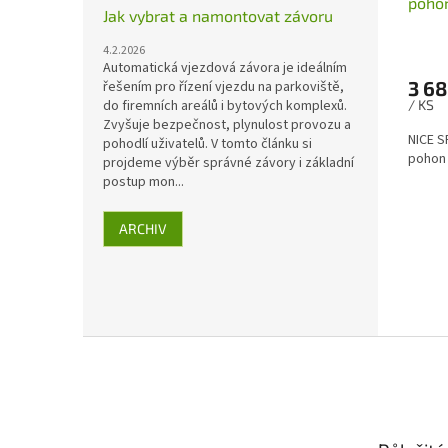
poho
Jak vybrat a namontovat závoru
4.2.2026
Automatická vjezdová závora je ideálním
3 68
řešením pro řízení vjezdu na parkoviště,
do firemních areálů i bytových komplexů.
/ KS
Zvyšuje bezpečnost, plynulost provozu a
NICE S
pohodlí uživatelů. V tomto článku si
pohon
projdeme výběr správné závory i základní
postup mon...
ARCHIV
Z
á
p
a
t