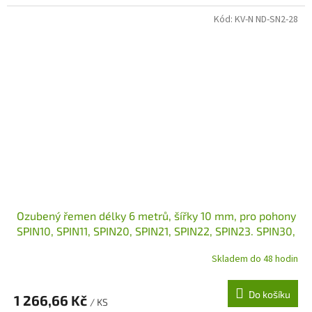
Kód:
KV-N ND-SN2-28
Ozubený řemen délky 6 metrů, šířky 10 mm, pro pohony
SPIN10, SPIN11, SPIN20, SPIN21, SPIN22, SPIN23. SPIN30,
SPIN40
Skladem do 48 hodin
Do košíku
1 266,66 Kč
/ KS