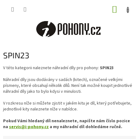
Přejít
NÁKUP
na
obsah
KOŠÍK
SPIN23
V této kategorii naleznete náhradní díly pro pohony:
SPIN23
Náhradní díly jsou dodávány v sadách (kitech), označené velkými
písmeny, které obsahují několik dílů. Není tak možné koupit jednotlivé
náhradní díly jako to bylo kdysi v minulosti.
V rozkresu níže si můžete zjistit v jakém kitu je díl, který potřebujete,
jednotlivé kity naleznete níže v nabídce.
Pokud Vámi hledaný díl nenaleznete, napište nám číslo pozice
na
servis@i-pohony.cz
a my náhradní díl dohledáme ručně.
Ř