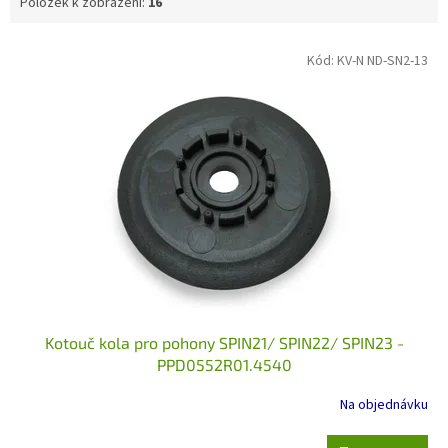
Položek k zobrazení:
16
V
Kód:
KV-N ND-SN2-13
ý
p
i
s
p
r
o
d
u
k
t
ů
Kotouč kola pro pohony SPIN21/ SPIN22/ SPIN23 -
PPD0552R01.4540
Na objednávku