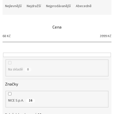
a
Nejlevnější
Nejdražší
Nejprodávanější
Abecedně
z
e
n
Cena
í
p
68
Kč
3999
Kč
r
o
d
u
k
t
Na skladě
0
ů
Značky
NICE S.p.A.
16