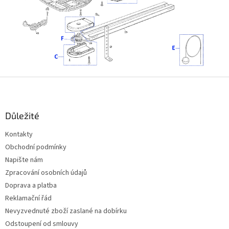
y
v
ý
p
i
s
u
Z
á
p
a
Důležité
t
Kontakty
í
Obchodní podmínky
Napište nám
Zpracování osobních údajů
Doprava a platba
Reklamační řád
Nevyzvednuté zboží zaslané na dobírku
Odstoupení od smlouvy