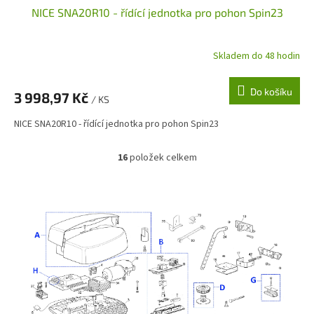
NICE SNA20R10 - řídící jednotka pro pohon Spin23
Skladem do 48 hodin
Do košíku
3 998,97 Kč
/ KS
NICE SNA20R10 - řídící jednotka pro pohon Spin23
16
položek celkem
O
v
l
á
d
a
c
í
p
r
v
k