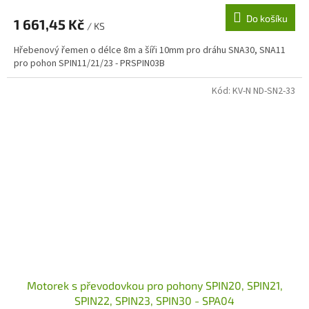
Do košíku
1 661,45 Kč
/ KS
Hřebenový řemen o délce 8m a šíři 10mm pro dráhu SNA30, SNA11
pro pohon SPIN11/21/23 - PRSPIN03B
Kód:
KV-N ND-SN2-33
Motorek s převodovkou pro pohony SPIN20, SPIN21,
SPIN22, SPIN23, SPIN30 - SPA04