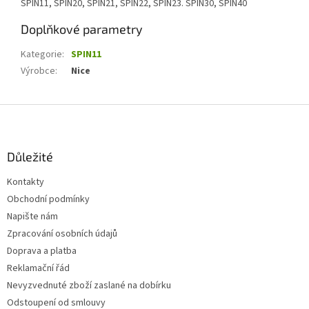
SPIN11, SPIN20, SPIN21, SPIN22, SPIN23. SPIN30, SPIN40
Doplňkové parametry
Kategorie
:
SPIN11
Výrobce
:
Nice
Z
á
p
a
Důležité
t
Kontakty
í
Obchodní podmínky
Napište nám
Zpracování osobních údajů
Doprava a platba
Reklamační řád
Nevyzvednuté zboží zaslané na dobírku
Odstoupení od smlouvy