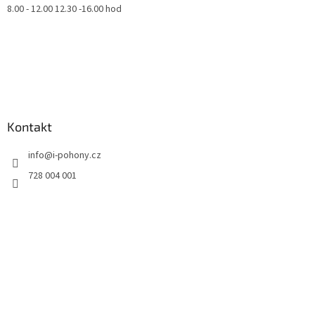
8.00 - 12.00 12.30 -16.00 hod
Kontakt
info
@
i-pohony.cz
728 004 001