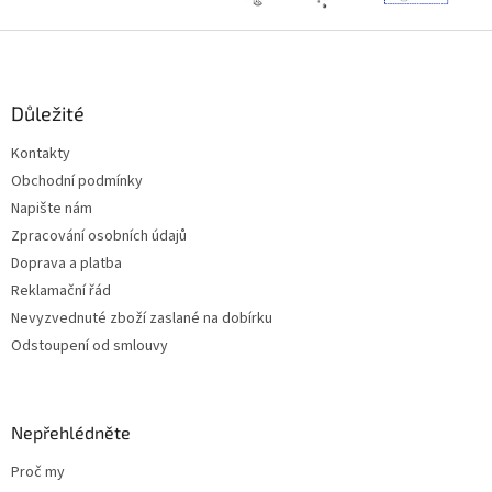
u
Z
á
p
a
Důležité
t
Kontakty
í
Obchodní podmínky
Napište nám
Zpracování osobních údajů
Doprava a platba
Reklamační řád
Nevyzvednuté zboží zaslané na dobírku
Odstoupení od smlouvy
Nepřehlédněte
Proč my