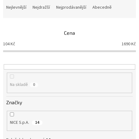
a
Nejlevnější
Nejdražší
Nejprodávanější
Abecedně
z
e
n
Cena
í
p
104
Kč
1690
Kč
r
o
d
u
k
t
Na skladě
0
ů
Značky
NICE S.p.A.
14