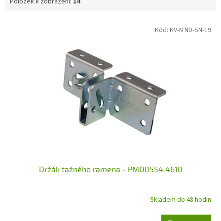
Položek k zobrazení:
14
V
Kód:
KV-N ND-SN-19
ý
p
i
s
p
r
o
d
u
k
t
ů
Držák tažného ramena - PMD0554.4610
Skladem do 48 hodin