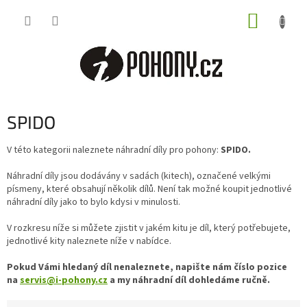
Přejít
NÁKUP
na
obsah
KOŠÍK
SPIDO
V této kategorii naleznete náhradní díly pro pohony:
SPIDO.
Náhradní díly jsou dodávány v sadách (kitech), označené velkými
písmeny, které obsahují několik dílů. Není tak možné koupit jednotlivé
náhradní díly jako to bylo kdysi v minulosti.
V rozkresu níže si můžete zjistit v jakém kitu je díl, který potřebujete,
jednotlivé kity naleznete níže v nabídce.
Pokud Vámi hledaný díl nenaleznete, napište nám číslo pozice
na
servis@i-pohony.cz
a my náhradní díl dohledáme ručně.
Ř