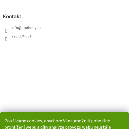
Kontakt
info
@
i-pohony.cz
728 004 001
Používáme cookies, abychom Vám umožnili pohodlné
prohlížení webu a díky analýze provozu webu neustále