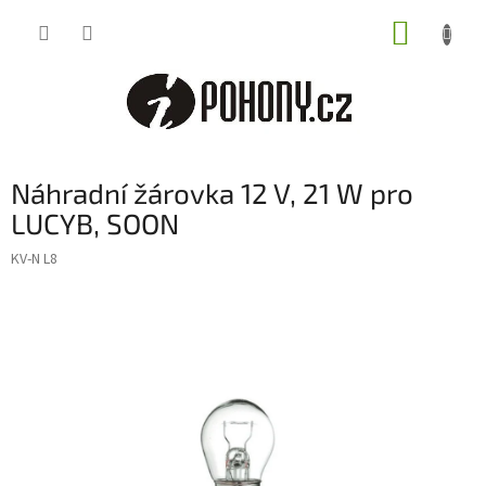
Přejít
NÁKUP
na
obsah
KOŠÍK
Náhradní žárovka 12 V, 21 W pro
LUCYB, SOON
KV-N L8