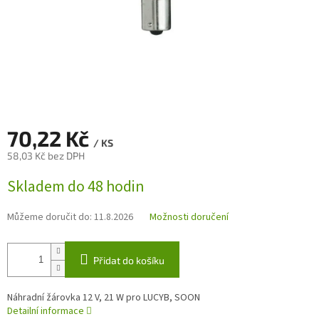
70,22 Kč
/ KS
58,03 Kč bez DPH
Měrná
Skladem do 48 hodin
cena:
Můžeme doručit do:
11.8.2026
Možnosti doručení
Přidat do košíku
Náhradní žárovka 12 V, 21 W pro LUCYB, SOON
Detailní informace