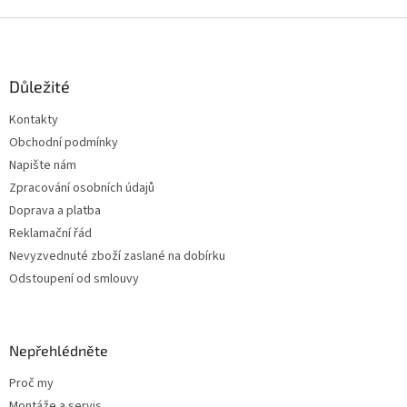
Z
á
p
a
Důležité
t
Kontakty
í
Obchodní podmínky
Napište nám
Zpracování osobních údajů
Doprava a platba
Reklamační řád
Nevyzvednuté zboží zaslané na dobírku
Odstoupení od smlouvy
Nepřehlédněte
Proč my
Montáže a servis