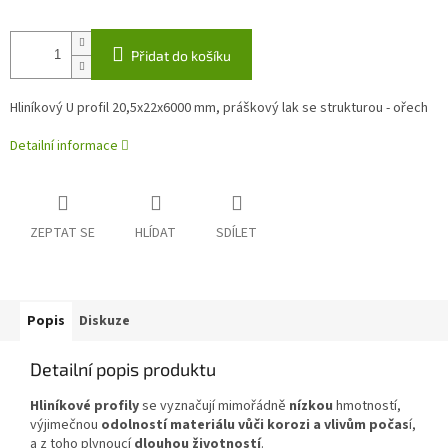
Přidat do košíku
Hliníkový U profil 20,5x22x6000 mm, práškový lak se strukturou - ořech
Detailní informace
ZEPTAT SE
HLÍDAT
SDÍLET
Popis
Diskuze
Detailní popis produktu
Hliníkové profily
se vyznačují mimořádně
nízkou
hmotností,
výjimečnou
odolností materiálu vůči korozi a vlivům počas
í,
a z toho plynoucí
dlouhou životností
.