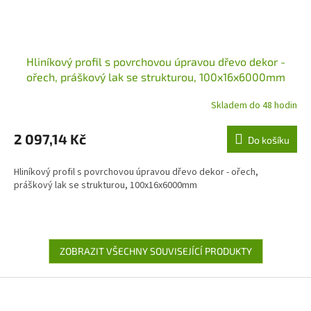
Hliníkový profil s povrchovou úpravou dřevo dekor -
ořech, práškový lak se strukturou, 100x16x6000mm
Skladem do 48 hodin
2 097,14 Kč
Do košíku
Hliníkový profil s povrchovou úpravou dřevo dekor - ořech,
práškový lak se strukturou, 100x16x6000mm
ZOBRAZIT VŠECHNY SOUVISEJÍCÍ PRODUKTY
Z
á