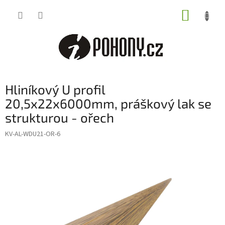
Přejít
NÁKUP
na
obsah
KOŠÍK
Hliníkový U profil
20,5x22x6000mm, práškový lak se
strukturou - ořech
KV-AL-WDU21-OR-6