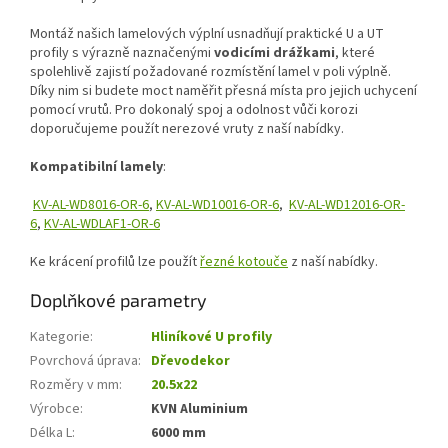
Montáž našich lamelových výplní usnadňují praktické U a UT
profily s výrazně naznačenými
vodicími drážkami
, které
spolehlivě zajistí požadované rozmístění lamel v poli výplně.
Díky nim si budete moct naměřit přesná místa pro jejich uchycení
pomocí vrutů. Pro dokonalý spoj a odolnost vůči korozi
doporučujeme použít nerezové vruty z naší nabídky.
Kompatibilní lamely
:
KV-AL-WD8016-OR-6
,
KV-AL-WD10016-OR-6
,
KV-AL-WD12016-OR-
6
,
KV-AL-WDLAF1-OR-6
Ke krácení profilů lze použít
řezné kotouče
z naší nabídky.
Doplňkové parametry
Kategorie
:
Hliníkové U profily
Povrchová úprava
:
Dřevodekor
Rozměry v mm
:
20.5x22
Výrobce
:
KVN Aluminium
Délka L
:
6000 mm