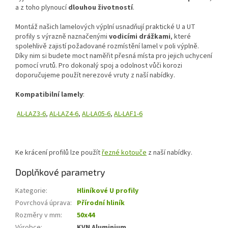
a z toho plynoucí
dlouhou životností
.
Montáž našich lamelových výplní usnadňují praktické U a UT
profily s výrazně naznačenými
vodicími drážkami
, které
spolehlivě zajistí požadované rozmístění lamel v poli výplně.
Díky nim si budete moct naměřit přesná místa pro jejich uchycení
pomocí vrutů. Pro dokonalý spoj a odolnost vůči korozi
doporučujeme použít nerezové vruty z naší nabídky.
Kompatibilní lamely
:
AL-LAZ3-6
,
AL-LAZ4-6
,
AL-LA05-6
,
AL-LAF1-6
Ke krácení profilů lze použít
řezné kotouče
z naší nabídky.
Doplňkové parametry
Kategorie
:
Hliníkové U profily
Povrchová úprava
:
Přírodní hliník
Rozměry v mm
:
50x44
Výrobce
:
KVN Aluminium