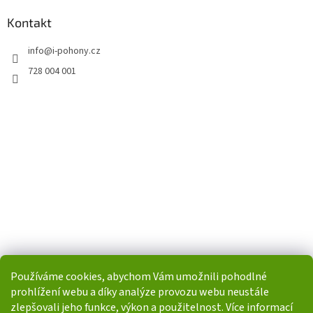
Kontakt
info
@
i-pohony.cz
728 004 001
Používáme cookies, abychom Vám umožnili pohodlné
prohlížení webu a díky analýze provozu webu neustále
zlepšovali jeho funkce, výkon a použitelnost. Více informací