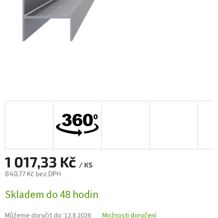
1 017,33 Kč
/ KS
840,77 Kč bez DPH
Měrná
Skladem do 48 hodin
cena:
Můžeme doručit do:
12.8.2026
Možnosti doručení