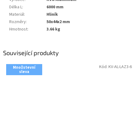
Délka L
:
6000 mm
Materiál
:
Hliník
Rozměry
:
50x44x2 mm
Hmotnost
:
3.66 kg
Související produkty
Kód:
KV-AL-LAZ3-6
Množstevní
sleva