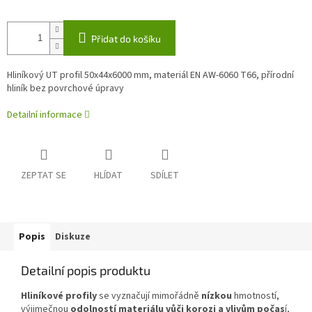
Přidat do košíku
Hliníkový UT profil 50x44x6000 mm, materiál EN AW-6060 T66, přírodní
hliník bez povrchové úpravy
Detailní informace
ZEPTAT SE
HLÍDAT
SDÍLET
Popis
Diskuze
Detailní popis produktu
Hliníkové profily
se vyznačují mimořádně
nízkou
hmotností,
výjimečnou
odolností materiálu vůči korozi a vlivům počas
í,