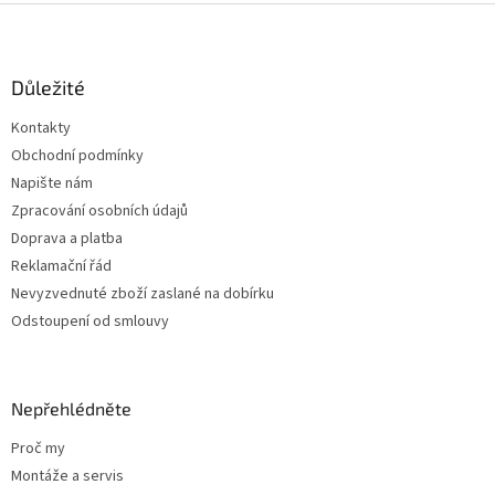
Z
á
p
a
Důležité
t
Kontakty
í
Obchodní podmínky
Napište nám
Zpracování osobních údajů
Doprava a platba
Reklamační řád
Nevyzvednuté zboží zaslané na dobírku
Odstoupení od smlouvy
Nepřehlédněte
Proč my
Montáže a servis