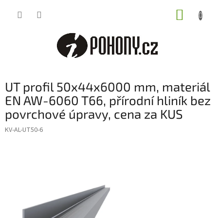
Přejít
NÁKUP
na
obsah
KOŠÍK
UT profil 50x44x6000 mm, materiál
EN AW-6060 T66, přírodní hliník bez
povrchové úpravy, cena za KUS
KV-AL-UT50-6