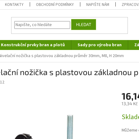
KONTAKTY
OBCHODNÍ PODMÍNKY
NAPIŠTE NÁM
ZPRACOV
HLEDAT
Konstrukční prvky bran a plotů
Sady pro výrobu bran
Zá
Nivelační nožička s plastovou základnou průměr 30mm, M8, H 20mm
elační nožička s plastovou základno
12
16,
13,34 Kč
Měrná
Sklad
cena:
Můžeme d