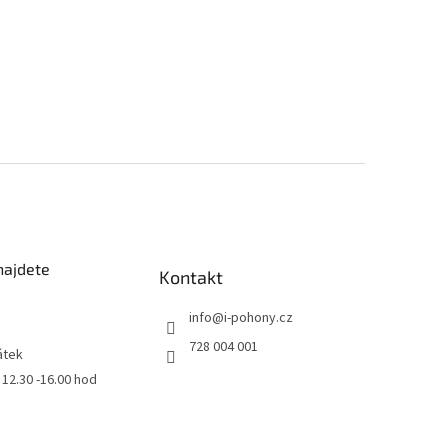
najdete
Kontakt
info
@
i-pohony.cz
728 004 001
átek
0 12.30 -16.00 hod