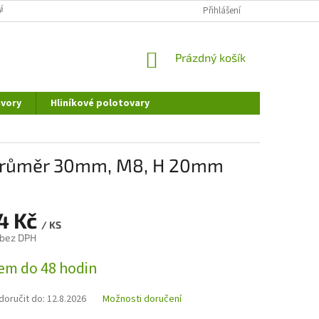
ÁNÍ OSOBNÍCH ÚDAJŮ
DOPRAVA A PLATBA
Přihlášení
REKLAMAČNÍ ŘÁD
NÁKUPNÍ
Prázdný košík
KOŠÍK
vory
Hliníkové polotovary
u průměr 30mm, M8, H 20mm
14 Kč
/ KS
 bez DPH
em do 48 hodin
oručit do:
12.8.2026
Možnosti doručení