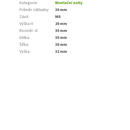
Kategorie
:
Nivelační nohy
Průměr základny
:
30 mm
Závit
:
M8
Výška H
:
20 mm
Rozměr: d
:
30 mm
Délka
:
30 mm
Šířka
:
30 mm
Výška
:
32 mm