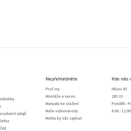
Nepřehlédněte
Kde nás 
Proč my
Hlízov 85
Montáže a servis
285 32
podmínky
Manuály ke stažení
Pondělí - P
m
Naše videonávody
8.00 - 12.0
 osobních údajů
Mohlo by Vás zajímat
latba
 řád