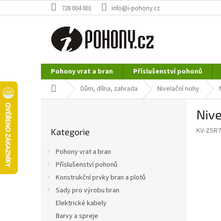
Přejít
728 004 001
info@i-pohony.cz
na
obsah
Pohony vrat a bran
Příslušenství pohonů
Nerezové polotovary
Hutní materiál
Domů
Dům, dílna, zahrada
Nivelační nohy
P
Niv
o
Přeskočit
s
KV-ZSR7
Kategorie
kategorie
t
r
Pohony vrat a bran
a
Příslušenství pohonů
n
Konstrukční prvky bran a plotů
n
í
Sady pro výrobu bran
p
Elektrické kabely
a
Barvy a spreje