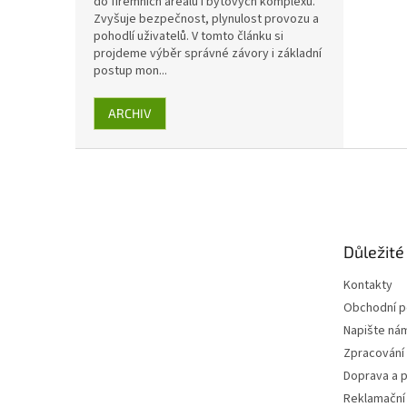
do firemních areálů i bytových komplexů.
Zvyšuje bezpečnost, plynulost provozu a
pohodlí uživatelů. V tomto článku si
projdeme výběr správné závory i základní
postup mon...
ARCHIV
Z
á
p
a
t
Důležité
í
Kontakty
Obchodní 
Napište ná
Zpracování
Doprava a p
Reklamační