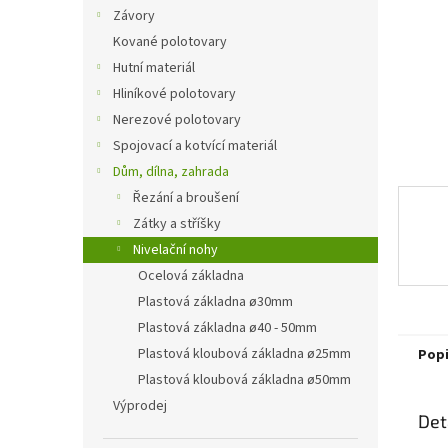
n
Závory
e
Kované polotovary
l
Hutní materiál
Hliníkové polotovary
Nerezové polotovary
Spojovací a kotvící materiál
Dům, dílna, zahrada
Řezání a broušení
Zátky a stříšky
Nivelační nohy
Ocelová základna
Plastová základna ø30mm
Plastová základna ø40 - 50mm
Plastová kloubová základna ø25mm
Pop
Plastová kloubová základna ø50mm
Výprodej
Det