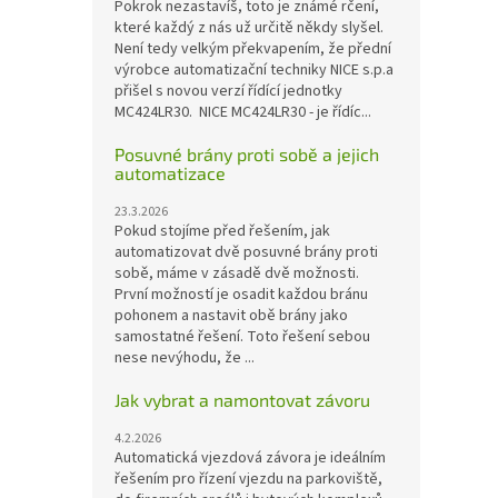
Pokrok nezastavíš, toto je známé rčení,
které každý z nás už určitě někdy slyšel.
Není tedy velkým překvapením, že přední
výrobce automatizační techniky NICE s.p.a
přišel s novou verzí řídící jednotky
MC424LR30. NICE MC424LR30 - je řídíc...
Posuvné brány proti sobě a jejich
automatizace
23.3.2026
Pokud stojíme před řešením, jak
automatizovat dvě posuvné brány proti
sobě, máme v zásadě dvě možnosti.
První možností je osadit každou bránu
pohonem a nastavit obě brány jako
samostatné řešení. Toto řešení sebou
nese nevýhodu, že ...
Jak vybrat a namontovat závoru
4.2.2026
Automatická vjezdová závora je ideálním
řešením pro řízení vjezdu na parkoviště,