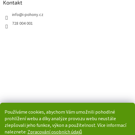
Kontakt
info
@
i-pohony.cz
728 004 001
Používáme cookies, abychom Vám umožnili pohodlné
prohlížení webu a díky analýze provozu webu neustále
zlepšovali jeho funkce, výkon a použitelnost. Více informací
naleznete:
Zpracování osobních údajů