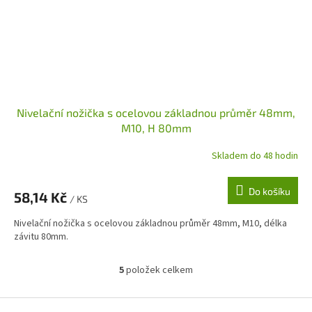
Nivelační nožička s ocelovou základnou průměr 48mm,
M10, H 80mm
Skladem do 48 hodin
Do košíku
58,14 Kč
/ KS
Nivelační nožička s ocelovou základnou průměr 48mm, M10, délka
závitu 80mm.
5
položek celkem
O
v
l
Z