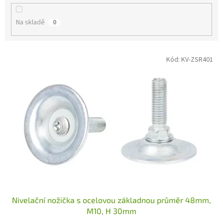
k
t
Na skladě
0
ů
V
Kód:
KV-ZSR401
ý
p
i
s
p
r
o
d
u
k
t
ů
Nivelační nožička s ocelovou základnou průměr 48mm,
M10, H 30mm