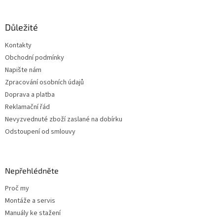
á
á
d
p
a
a
Důležité
c
t
í
Kontakty
í
p
Obchodní podmínky
r
v
Napište nám
k
Zpracování osobních údajů
y
Doprava a platba
v
ý
Reklamační řád
p
Nevyzvednuté zboží zaslané na dobírku
i
Odstoupení od smlouvy
s
u
Nepřehlédněte
Proč my
Montáže a servis
Manuály ke stažení