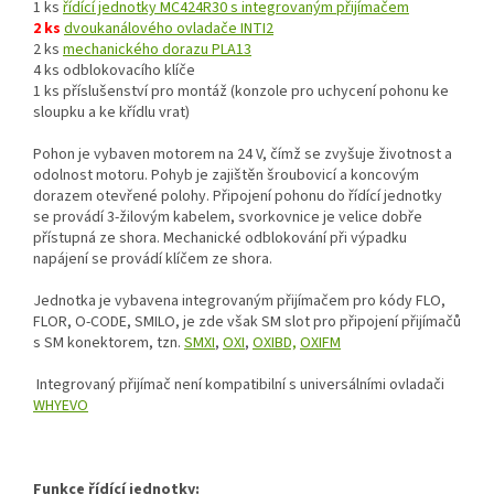
1 ks
řídící jednotky MC424R30 s integrovaným přijímačem
2 ks
dvoukanálového ovladače INTI2
2 ks
mechanického dorazu PLA13
4 ks odblokovacího klíče
1 ks příslušenství pro montáž (konzole pro uchycení pohonu ke
sloupku a ke křídlu vrat)
Pohon je vybaven motorem na 24 V, čímž se zvyšuje životnost a
odolnost motoru. Pohyb je zajištěn šroubovicí a koncovým
dorazem otevřené polohy. Připojení pohonu do řídící jednotky
se provádí 3-žilovým kabelem, svorkovnice je velice dobře
přístupná ze shora. Mechanické odblokování při výpadku
napájení se provádí klíčem ze shora.
Jednotka je vybavena integrovaným přijímačem pro kódy FLO,
FLOR, O-CODE, SMILO, je zde však SM slot pro připojení přijímačů
s SM konektorem, tzn.
SMXI
,
OXI
,
OXIBD,
OXIFM
Integrovaný přijímač není kompatibilní s universálními ovladači
WHYEVO
Funkce řídící jednotky: