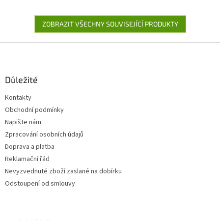
ZOBRAZIT VŠECHNY SOUVISEJÍCÍ PRODUKTY
Z
á
p
a
Důležité
t
Kontakty
í
Obchodní podmínky
Napište nám
Zpracování osobních údajů
Doprava a platba
Reklamační řád
Nevyzvednuté zboží zaslané na dobírku
Odstoupení od smlouvy