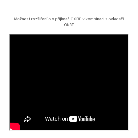
Možnost rozšíření o o přijímač OXIBD v kombinaci s ovladači
ON3E