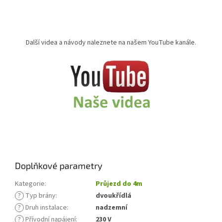
Další videa a návody naleznete na našem YouTube kanále.
Doplňkové parametry
Kategorie
:
Průjezd do 4m
?
Typ brány
:
dvoukřídlá
?
Druh instalace
:
nadzemní
?
Přívodní napájení
:
230 V