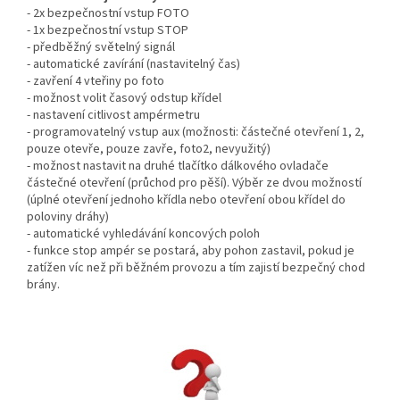
- 2x bezpečnostní vstup FOTO
- 1x bezpečnostní vstup STOP
- předběžný světelný signál
- automatické zavírání (nastavitelný čas)
- zavření 4 vteřiny po foto
- možnost volit časový odstup křídel
- nastavení citlivost ampérmetru
- programovatelný vstup aux (možnosti: částečné otevření 1, 2,
pouze otevře, pouze zavře, foto2, nevyužitý)
- možnost nastavit na druhé tlačítko dálkového ovladače
částečné otevření (průchod pro pěší). Výběr ze dvou možností
(úplné otevření jednoho křídla nebo otevření obou křídel do
poloviny dráhy)
- automatické vyhledávání koncových poloh
- funkce stop ampér se postará, aby pohon zastavil, pokud je
zatížen víc než při běžném provozu a tím zajistí bezpečný chod
brány.