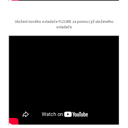
Uložení nového ovladače FLO2RE za pomoci již uloženého
ovladače