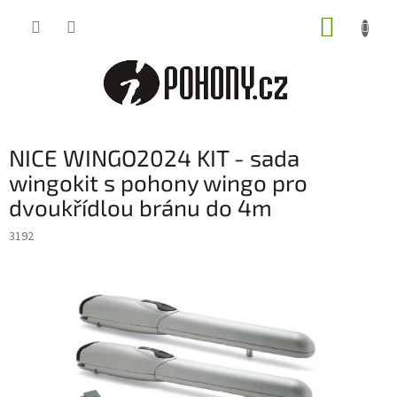
Přejít
NÁKUP
na
obsah
KOŠÍK
NICE WINGO2024 KIT - sada
wingokit s pohony wingo pro
dvoukřídlou bránu do 4m
3192