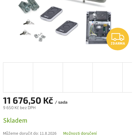
Z
ZDARMA
D
A
R
M
A
11 676,50 Kč
/ sada
9 650 Kč bez DPH
Měrná
Skladem
cena:
Můžeme doručit do:
11.8.2026
Možnosti doručení