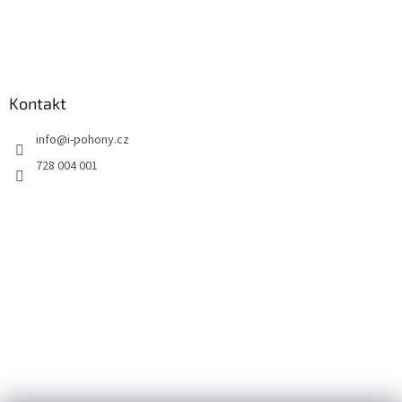
Kontakt
info
@
i-pohony.cz
728 004 001