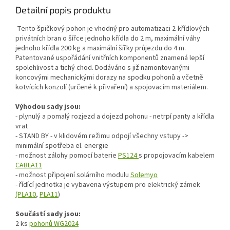
Detailní popis produktu
Tento špičkový pohon je vhodný pro automatizaci 2-křídlových
privátních bran o šířce jednoho křídla do 2 m, maximální váhy
jednoho křídla 200 kg a maximální šířky průjezdu do 4 m.
Patentované uspořádání vnitřních komponentů znamená lepší
spolehlivost a tichý chod. Dodáváno s již namontovanými
koncovými mechanickými dorazy na spodku pohonů a včetně
kotvících konzolí (určené k přivaření) a spojovacím materiálem.
Výhodou sady jsou:
- plynulý a pomalý rozjezd a dojezd pohonu - netrpí panty a křídla
vrat
- STAND BY - v klidovém režimu odpojí všechny vstupy ->
minimální spotřeba el. energie
- možnost zálohy pomocí baterie
PS124
s propojovacím kabelem
CABLA11
- možnost připojení solárního modulu
Solemyo
- řídící jednotka je vybavena výstupem pro elektrický zámek
(PLA10
,
PLA11
)
Součástí sady jsou:
2 ks
pohonů WG2024