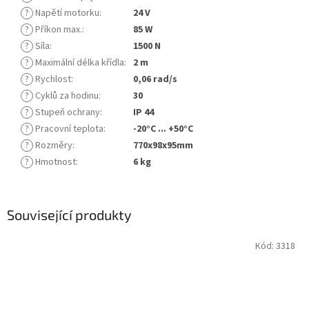
?
Napětí motorku
:
24 V
?
Příkon max.
:
85 W
?
Síla
:
1500 N
?
Maximální délka křídla
:
2 m
?
Rychlost
:
0,06 rad/s
?
Cyklů za hodinu
:
30
?
Stupeň ochrany
:
IP 44
?
Pracovní teplota
:
-20°C ... +50°C
?
Rozměry
:
770x98x95mm
?
Hmotnost
:
6 kg
Související produkty
Kód:
3318