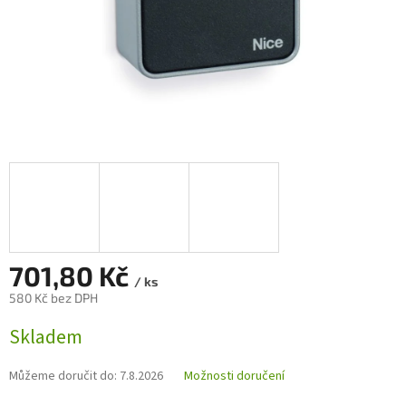
701,80 Kč
/ ks
580 Kč bez DPH
Měrná
Skladem
cena:
Můžeme doručit do:
7.8.2026
Možnosti doručení