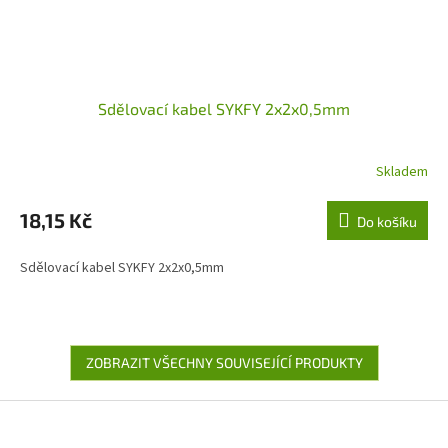
Sdělovací kabel SYKFY 2x2x0,5mm
Skladem
18,15 Kč
Do košíku
Sdělovací kabel SYKFY 2x2x0,5mm
ZOBRAZIT VŠECHNY SOUVISEJÍCÍ PRODUKTY
Z
á