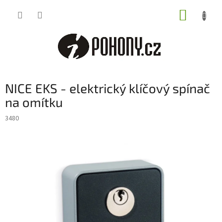
Přejít
NÁKUP
na
obsah
KOŠÍK
NICE EKS - elektrický klíčový spínač
na omítku
3480