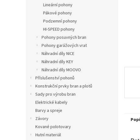
n
Lineární pohony
e
Pákové pohony
l
Podzemní pohony
HI-SPEED pohony
Pohony posuvných bran
Pohony garážových vrat
Náhradní díly NICE
Náhradní díly KEY
Náhradní díly MOOVO
Příslušenství pohonů
Konstrukční prvky bran a plotů
Sady pro výrobu bran
Elektrické kabely
Barvy a spreje
Závory
Pop
Kované polotovary
Hutní materiál