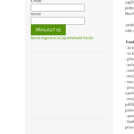
E-mail
zaji
jedn
Mech
Heslo
Jedn
PŘIHLÁSIT SE
zde 
Nová registrace
Zapomenuté heslo
Funk
- 2x
- 1x
- př
- aut
- zav
- mo
- na
- pr
zavře
- mo
pěší
polo
- au
- fu
prov