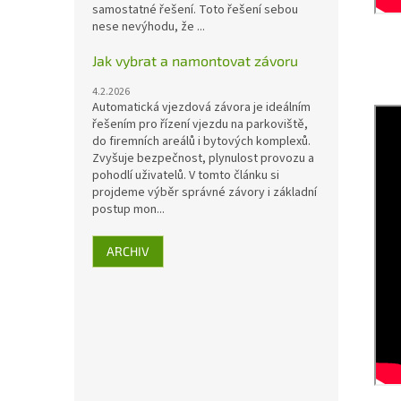
samostatné řešení. Toto řešení sebou
nese nevýhodu, že ...
Jak vybrat a namontovat závoru
4.2.2026
Automatická vjezdová závora je ideálním
řešením pro řízení vjezdu na parkoviště,
do firemních areálů i bytových komplexů.
Zvyšuje bezpečnost, plynulost provozu a
pohodlí uživatelů. V tomto článku si
projdeme výběr správné závory i základní
postup mon...
ARCHIV