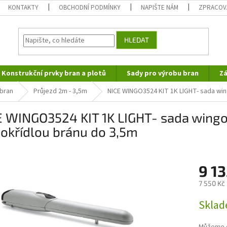
KONTAKTY
OBCHODNÍ PODMÍNKY
NAPIŠTE NÁM
ZPRACOV
HLEDAT
Konstrukční prvky bran a plotů
Sady pro výrobu bran
Zá
 bran
Průjezd 2m - 3,5m
NICE WINGO3524 KIT 1K LIGHT- sada win
E WINGO3524 KIT 1K LIGHT- sada wingo
okřídlou bránu do 3,5m
9 1
7 550 Kč
Měrná
Skla
cena: