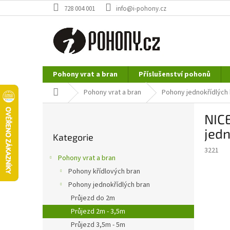
Přejít
728 004 001
info@i-pohony.cz
na
obsah
Pohony vrat a bran
Příslušenství pohonů
Nerezové polotovary
Hutní materiál
Domů
Pohony vrat a bran
Pohony jednokřídlých
P
NIC
o
Přeskočit
s
jedn
Kategorie
kategorie
t
3221
r
Pohony vrat a bran
a
Pohony křídlových bran
n
Pohony jednokřídlých bran
n
í
Průjezd do 2m
p
Průjezd 2m - 3,5m
a
Průjezd 3,5m - 5m