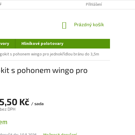
ÁNÍ OSOBNÍCH ÚDAJŮ
DOPRAVA A PLATBA
Přihlášení
REKLAMAČNÍ ŘÁD
NÁKUPNÍ
Prázdný košík
KOŠÍK
vory
Hliníkové polotovary
gokit s pohonem wingo pro jednokřídlou bránu do 3,5m
kit s pohonem wingo pro
35,50 Kč
/ sada
 bez DPH
dem