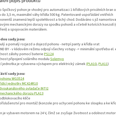
ailní popis produktu
o špičkový pohon je vhodný pro automatizaci 1-křídlových privátních bran o
a do 3,5 m, maximální váhy křídla 500 kg. Patentované uspořádání vnitřních
onentů znamená lepší spolehlivost a tichý chod. Dodáváno s již namontov
ovými mechanickými dorazy na spodku pohonů a včetně kotvících konzolí (
aření) a spojovacím materiálem.
dou sady jsou:
nulý a pomalý rozjezd a dojezd pohonu - netrpí panty a křídla vrat
AND BY - v klidovém režimu odpojí všechny vstupy -> minimální spotřeba el.
žnost zálohy pomocí baterie
PS124
žnost připojení solárního modulu
Solemyo
dící jednotka je vybavena výstupem pro elektrický zámek
(PLA10
,
PLA11
)
ástí sady jsou:
pohonu WG3524
řídící jednotky MC424R10
dvoukanálového ovladače INTI2
mechanického dorazu PLA13
 odblokovacího klíče
příslušenství pro montáž (konzole pro uchycení pohonu ke sloupku a ke kříd
n je vybaven motorem na 24 V, čímž se zvyšuje životnost a odolnost motor