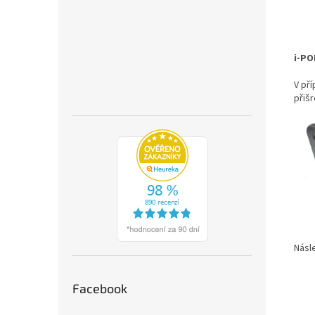
i-PO
V př
přiš
Násle
Facebook