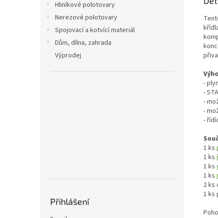
Det
Hliníkové polotovary
Nerezové polotovary
Tent
křídl
Spojovací a kotvící materiál
komp
Dům, dílna, zahrada
konc
přiv
Výprodej
Výho
- ply
- ST
- mo
- mo
- ří
Souč
1 ks
1 ks
1 ks
1 ks
2 ks
1 ks 
Přihlášení
Poho