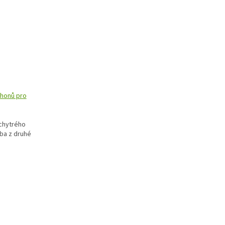
honů pro
chytrého
ba z druhé