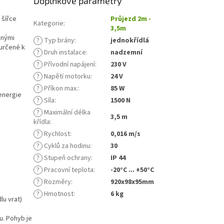
Doplňkové parametry
 šířce
Průjezd 2m -
Kategorie
:
3,5m
anými
?
Typ brány
:
jednokřídlá
určené k
?
Druh instalace
:
nadzemní
?
Přívodní napájení
:
230 V
?
Napětí motorku
:
24 V
?
Příkon max.
:
85 W
 energie
?
Síla
:
1500 N
?
Maximální délka
3,5 m
křídla
:
?
Rychlost
:
0,016 m/s
?
Cyklů za hodinu
:
30
?
Stupeň ochrany
:
IP 44
?
Pracovní teplota
:
-20°C ... +50°C
?
Rozměry
:
920x98x95mm
?
Hmotnost
:
6 kg
lu vrat)
u. Pohyb je