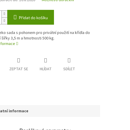
oručit do:
10.8.2026
Možnosti doručení
Přidat do košíku
eko sada s pohonem pro privátní použití na křídla do
 šířky 3,5 m a hmotnosti 500 kg.
informace
ZEPTAT SE
HLÍDAT
SDÍLET
atní informace