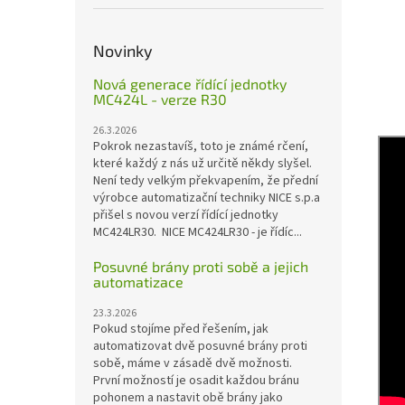
Novinky
Nová generace řídící jednotky
MC424L - verze R30
26.3.2026
Pokrok nezastavíš, toto je známé rčení,
které každý z nás už určitě někdy slyšel.
Není tedy velkým překvapením, že přední
výrobce automatizační techniky NICE s.p.a
přišel s novou verzí řídící jednotky
MC424LR30. NICE MC424LR30 - je řídíc...
Posuvné brány proti sobě a jejich
automatizace
23.3.2026
Pokud stojíme před řešením, jak
automatizovat dvě posuvné brány proti
sobě, máme v zásadě dvě možnosti.
První možností je osadit každou bránu
pohonem a nastavit obě brány jako