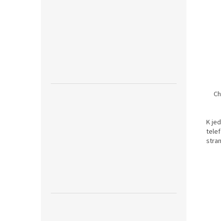
Ch
K jed
tele
stran