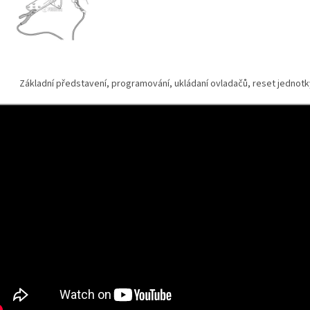
Základní představení, programování, ukládaní ovladačů, reset jednotk