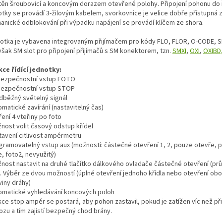
štěn šroubovicí a koncovým dorazem otevřené polohy. Připojení pohonu do ř
otky se provádí 3-žilovým kabelem, svorkovnice je velice dobře přístupná z
anické odblokování při výpadku napájení se provádí klíčem ze shora.
otka je vybavena integrovaným přijímačem pro kódy FLO, FLOR, O-CODE, S
však SM slot pro připojení přijímačů s SM konektorem, tzn.
SMXI
,
OXI
,
OXIBD
ce řídící jednotky:
 bezpečnostní vstup FOTO
 bezpečnostní vstup STOP
edběžný světelný signál
omatické zavírání (nastavitelný čas)
ření 4 vteřiny po foto
žnost volit časový odstup křídel
stavení citlivost ampérmetru
ogramovatelný vstup aux (možnosti: částečné otevření 1, 2, pouze otevře, 
, foto2, nevyužitý)
žnost nastavit na druhé tlačítko dálkového ovladače částečné otevření (pr
). Výběr ze dvou možností (úplné otevření jednoho křídla nebo otevření obo
viny dráhy)
tomatické vyhledávání koncových poloh
nkce stop ampér se postará, aby pohon zastavil, pokud je zatížen víc než p
ozu a tím zajistí bezpečný chod brány.