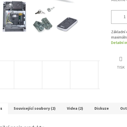
Můžeme d
Základní 
maximální
Detailní 
TISK
is
Související soubory (2)
Videa (2)
Diskuze
Ost