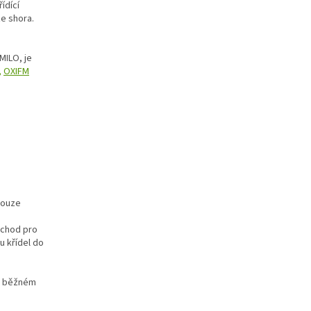
ídící
e shora.
MILO, je
,
OXIFM
pouze
ůchod pro
u křídel do
ři běžném