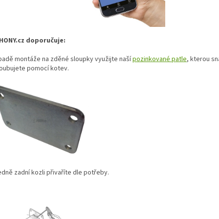
HONY.cz doporučuje:
ípadě montáže na zděné sloupky využijte naší
pozinkované patle
, kterou s
roubujete pomocí kotev.
dně zadní kozli přivaříte dle potřeby.