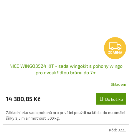
Z
ZDARMA
D
NICE WINGO3524 KIT - sada wingokit s pohony wingo
A
pro dvoukřídlou bránu do 7m
R
Skladem
M
14 380,85 Kč
Do košíku
A
Základní eko sada pohonů pro privátní použití na křídla do maximální
šířky 3,5 m a hmotnosti 500 kg.
Kód:
3221