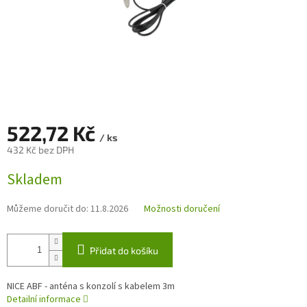
522,72 Kč
/ ks
432 Kč bez DPH
Měrná
Skladem
cena:
Můžeme doručit do:
11.8.2026
Možnosti doručení
Přidat do košíku
NICE ABF - anténa s konzolí s kabelem 3m
Detailní informace