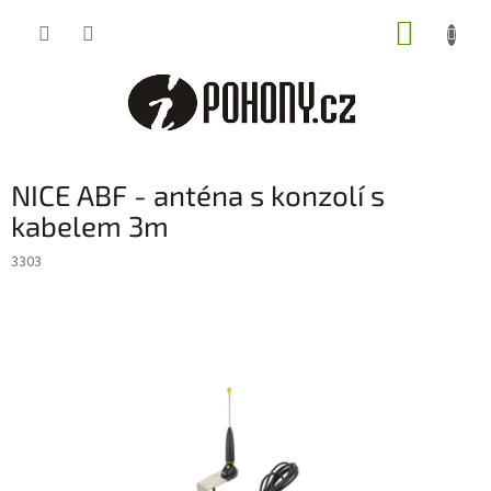
Přejít
NÁKUP
na
obsah
KOŠÍK
NICE ABF - anténa s konzolí s
kabelem 3m
3303