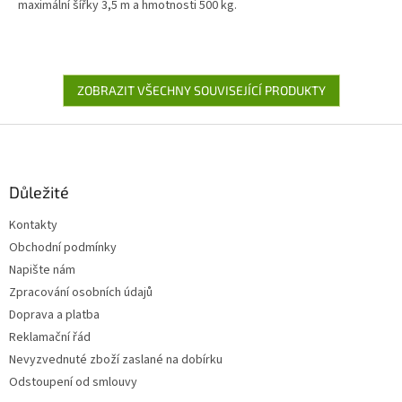
maximální šířky 3,5 m a hmotnosti 500 kg.
ZOBRAZIT VŠECHNY SOUVISEJÍCÍ PRODUKTY
Z
á
p
a
Důležité
t
Kontakty
í
Obchodní podmínky
Napište nám
Zpracování osobních údajů
Doprava a platba
Reklamační řád
Nevyzvednuté zboží zaslané na dobírku
Odstoupení od smlouvy