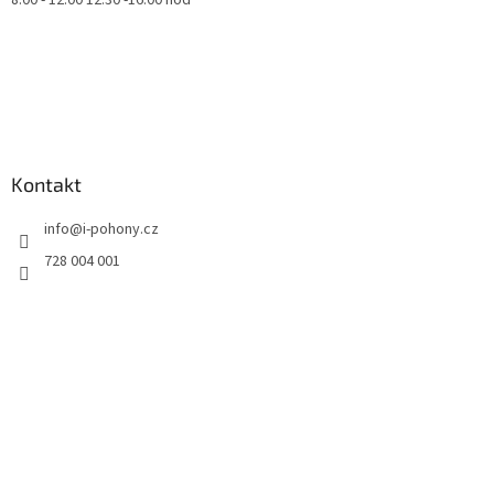
8.00 - 12.00 12.30 -16.00 hod
Kontakt
info
@
i-pohony.cz
728 004 001