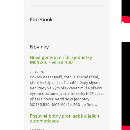
Facebook
Novinky
Nová generace řídící jednotky
MC424L - verze R30
26.3.2026
Pokrok nezastavíš, toto je známé rčení,
které každý z nás už určitě někdy slyšel.
Není tedy velkým překvapením, že přední
výrobce automatizační techniky NICE s.p.a
přišel s novou verzí řídící jednotky
MC424LR30. NICE MC424LR30 - je řídíc...
Posuvné brány proti sobě a jejich
automatizace