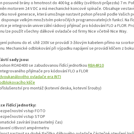
n posuvné brány o hmotnost do 400 kg a délky (světlosti průjezdu) 7 m. Po
něn motorem 24 V DC a má mechanické koncové spínače. Obsahuje vestavě
otku nové generace, která umožnuje nastavit pohon přesně podle Vašich 
c disponuje velkým množstvím pokročilých programovatelných funkcí. Na říd
tce je integrován univerzální rádiový přijímač pro kódování FLO a FLOR. Pr
nu lze použít všechny dálkové ovladače od firmy Nice včetně Nice Way.
ojení pohonu do el. sítě 230V se provádí 3-žilovým kabelem přímo na svorko
nu. Mechanické odblokování při výpadku napájení se provádí klíčem z boku
ástí sady jsou:
 pohon ROAD400 se zabudovanou řídící jednotkou
RBA4R10
 integrovaného přijímače pro kódování FLO a FLOR
dvoukanálového ovladače era INTI
odblokovacího klíče
 příslušenství pro montáž (kotevní deska, kotevní šrouby)
ce řídící jednotky:
 bezpečnostní vstup FOTO
 bezpečnostní vstup STOP
omatické zavírání (nastavitelný čas)
stavení citlivost ampérmetru
žnost nastavit na druhé tlačítko dálkového ovladače částečné otevření (pr