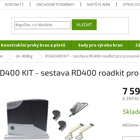
KONTAKTY
OBCHODNÍ PODMÍNKY
NAPIŠTE NÁM
ZPRACOV
HLEDAT
Konstrukční prvky bran a plotů
Sady pro výrobu bran
Zá
an
do 400kg
ROAD400 KIT - sestava RD400 roadkit pro posuvné
D400 KIT - sestava RD400 roadkit pr
7 5
6 280 Kč
Měrná
Skla
cena:
Můžeme d