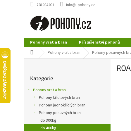
Přejít
728 004 001
info@i-pohony.cz
na
obsah
Pohony vrat a bran
Příslušenství pohonů
Nerezové polotovary
Hutní materiál
Domů
Pohony vrat a bran
Pohony posuvných br
P
ROA
o
Přeskočit
s
Kategorie
kategorie
t
r
Pohony vrat a bran
a
Pohony křídlových bran
n
Pohony jednokřídlých bran
n
í
Pohony posuvných bran
p
do 300kg
a
do 400kg