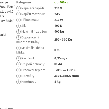
hon je
Kategorie
:
do 400kg
nou řídící
?
Napájecí napětí
:
230 V
požadavků,
?
Napětí motorku
:
24 V
ící
?
Příkon max.
:
210 W
o ovládání
?
Síla
:
400 N
?
Maximální zatížení
:
400 kg
vnici
?
Doporučená
.
250 - 300 Kg
hmotnost brány
:
?
Maximální délka
8 m
křídla
:
?
Rychlost
:
0,25 m/s
?
Stupeň ochrany
:
IP 44
?
Pracovní teplota
:
-20°C ... +50°C
?
Rozměry
:
330x195x277mm
?
Hmotnost
:
8 kg
ůchod pro