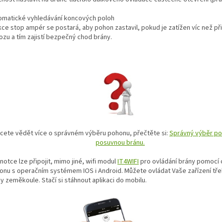
tomatické vyhledávání koncových poloh
nkce stop ampér se postará, aby pohon zastavil, pokud je zatížen víc než p
ozu a tím zajistí bezpečný chod brány.
cete vědět více o správném výběru pohonu, přečtěte si:
Správný výběr po
posuvnou bránu.
notce lze připojit, mimo jiné, wifi modul
IT4WIFI
pro ovládání brány pomocí 
fonu s operačním systémem IOS i Android. Můžete ovládat Vaše zařízení tře
y zeměkoule. Stačí si stáhnout aplikaci do mobilu.