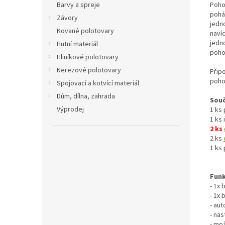
Barvy a spreje
Poho
pohá
Závory
jedn
Kované polotovary
naví
jedno
Hutní materiál
poho
Hliníkové polotovary
Nerezové polotovary
Přip
poho
Spojovací a kotvící materiál
Dům, dílna, zahrada
Souč
Výprodej
1 ks
1 ks
2 ks
2 ks
1 ks
Funk
- 1x
- 1x
- aut
- na
- mo