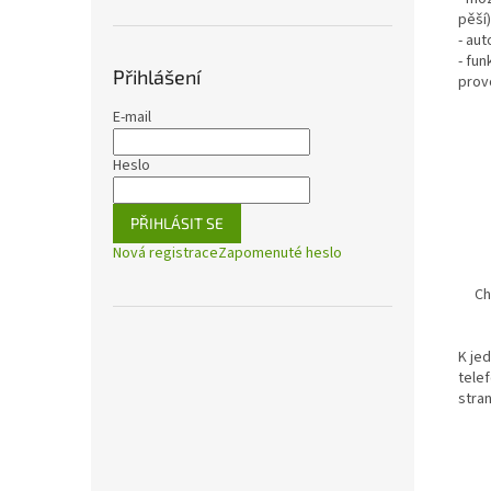
pěší)
- au
- fu
Přihlášení
prov
E-mail
Heslo
PŘIHLÁSIT SE
Nová registrace
Zapomenuté heslo
Ch
K jed
tele
stran