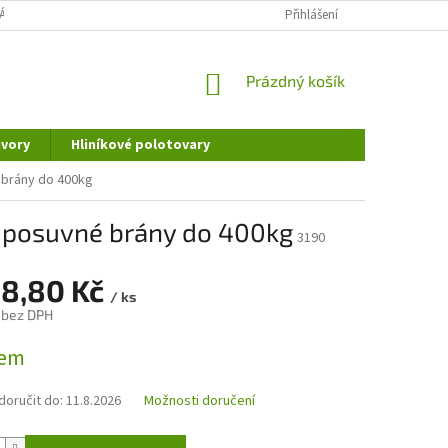
ÁNÍ OSOBNÍCH ÚDAJŮ
DOPRAVA A PLATBA
Přihlášení
REKLAMAČNÍ ŘÁD
NÁKUPNÍ
Prázdný košík
KOŠÍK
vory
Hliníkové polotovary
 brány do 400kg
o posuvné brány do 400kg
3190
98,80 Kč
/ ks
 bez DPH
dem
oručit do:
11.8.2026
Možnosti doručení