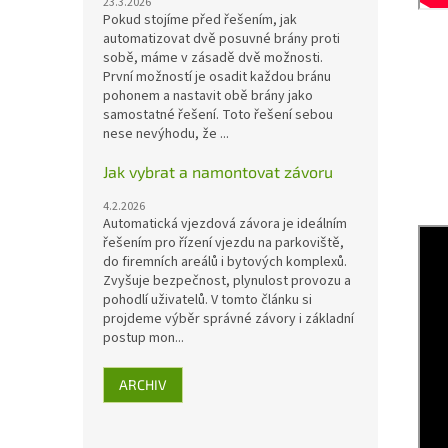
23.3.2026
Pokud stojíme před řešením, jak
automatizovat dvě posuvné brány proti
sobě, máme v zásadě dvě možnosti.
První možností je osadit každou bránu
pohonem a nastavit obě brány jako
samostatné řešení. Toto řešení sebou
nese nevýhodu, že ...
Jak vybrat a namontovat závoru
4.2.2026
Automatická vjezdová závora je ideálním
řešením pro řízení vjezdu na parkoviště,
do firemních areálů i bytových komplexů.
Zvyšuje bezpečnost, plynulost provozu a
pohodlí uživatelů. V tomto článku si
projdeme výběr správné závory i základní
postup mon...
ARCHIV