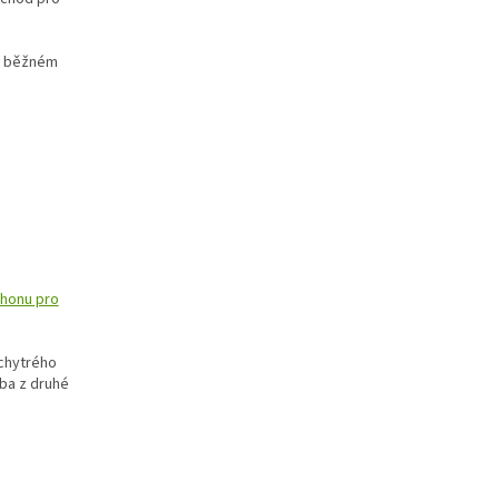
ři běžném
honu pro
chytrého
ba z druhé