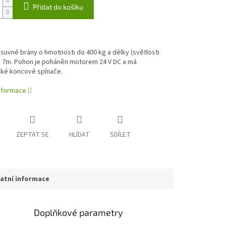
Přidat do košíku
uvné brány o hmotnosti do 400 kg a délky (světlosti
) 7m. Pohon je poháněn motorem 24 V DC a má
ké koncové spínače.
informace
ZEPTAT SE
HLÍDAT
SDÍLET
atní informace
Doplňkové parametry