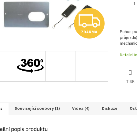
Z
Pohon pos
ZDARMA
D
průjezdu
mechanic
Detailní 
A
R
TISK
M
is
Související soubory (1)
Videa (4)
Diskuze
Ost
A
ailní popis produktu