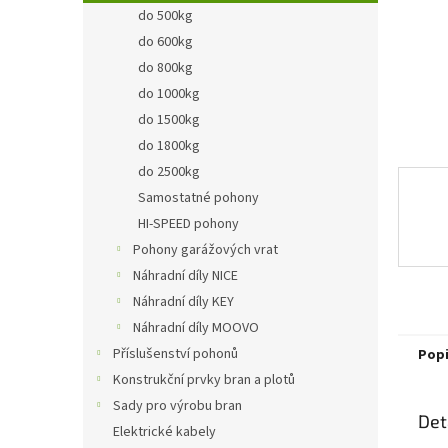
n
do 500kg
e
do 600kg
l
do 800kg
do 1000kg
do 1500kg
do 1800kg
do 2500kg
Samostatné pohony
HI-SPEED pohony
Pohony garážových vrat
Náhradní díly NICE
Náhradní díly KEY
Náhradní díly MOOVO
Příslušenství pohonů
Pop
Konstrukční prvky bran a plotů
Sady pro výrobu bran
Det
Elektrické kabely