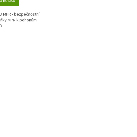
o košíku
 MPR - bezpečnostní
uňky MPR k pohonům
O