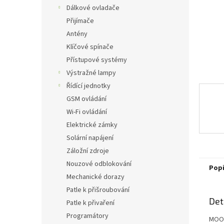
n
Dálkové ovladače
e
Přijímače
l
Antény
Klíčové spínače
Přístupové systémy
Výstražné lampy
Řídící jednotky
GSM ovládání
Wi-Fi ovládání
Elektrické zámky
Solární napájení
Záložní zdroje
Nouzové odblokování
Pop
Mechanické dorazy
Patle k přišroubování
Det
Patle k přivaření
Programátory
MOOV