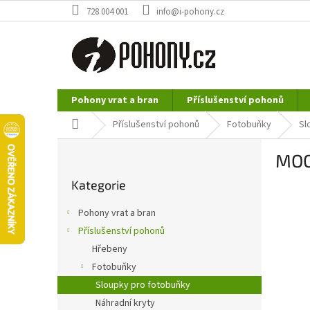
Přejít
728 004 001
info@i-pohony.cz
na
obsah
Pohony vrat a bran
Příslušenství pohonů
Nerezové polotovary
Hutní materiál
Domů
Příslušenství pohonů
Fotobuňky
Sl
P
MOO
o
Přeskočit
s
Kategorie
kategorie
t
r
Pohony vrat a bran
a
Příslušenství pohonů
n
Hřebeny
n
í
Fotobuňky
p
Sloupky pro fotobuňky
a
Náhradní kryty