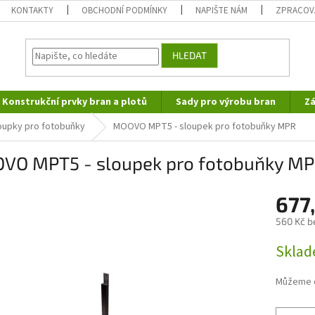
KONTAKTY
OBCHODNÍ PODMÍNKY
NAPIŠTE NÁM
ZPRACOV
HLEDAT
Konstrukční prvky bran a plotů
Sady pro výrobu bran
Zá
oupky pro fotobuňky
MOOVO MPT5 - sloupek pro fotobuňky MPR
VO MPT5 - sloupek pro fotobuňky M
677
560 Kč b
Měrná
Skla
cena:
Můžeme d