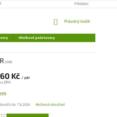
ÁNÍ OSOBNÍCH ÚDAJŮ
DOPRAVA A PLATBA
Přihlášení
REKLAMAČNÍ ŘÁD
NÁKUPNÍ
Prázdný košík
KOŠÍK
vory
Hliníkové polotovary
PR
3096
,60 Kč
/ pár
ez DPH
dem
oručit do:
7.8.2026
Možnosti doručení