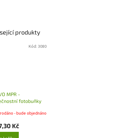
sející produkty
Kód:
3080
O MPR -
čnostní fotobuňky
k pohonům MOOVO
rodáno - bude objednáno
7,30 Kč