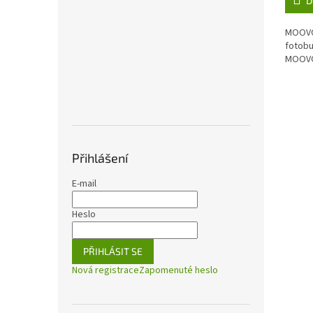
D
MOOVO
fotob
MOOV
Přihlášení
E-mail
Heslo
PŘIHLÁSIT SE
Nová registrace
Zapomenuté heslo