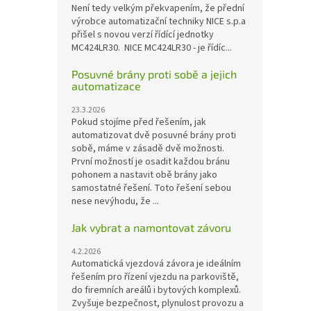
Není tedy velkým překvapením, že přední
výrobce automatizační techniky NICE s.p.a
přišel s novou verzí řídící jednotky
MC424LR30. NICE MC424LR30 - je řídíc...
Posuvné brány proti sobě a jejich
automatizace
23.3.2026
Pokud stojíme před řešením, jak
automatizovat dvě posuvné brány proti
sobě, máme v zásadě dvě možnosti.
První možností je osadit každou bránu
pohonem a nastavit obě brány jako
samostatné řešení. Toto řešení sebou
nese nevýhodu, že ...
Jak vybrat a namontovat závoru
4.2.2026
Automatická vjezdová závora je ideálním
řešením pro řízení vjezdu na parkoviště,
do firemních areálů i bytových komplexů.
Zvyšuje bezpečnost, plynulost provozu a