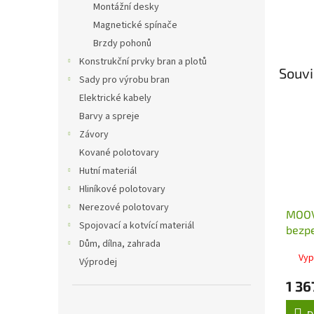
Montážní desky
Magnetické spínače
Brzdy pohonů
Konstrukční prvky bran a plotů
Souvi
Sady pro výrobu bran
Elektrické kabely
Barvy a spreje
Závory
Kované polotovary
Hutní materiál
Hliníkové polotovary
Nerezové polotovary
MOOV
Spojovací a kotvící materiál
bezpe
Dům, dílna, zahrada
MPR 
Vyp
Výprodej
1 36