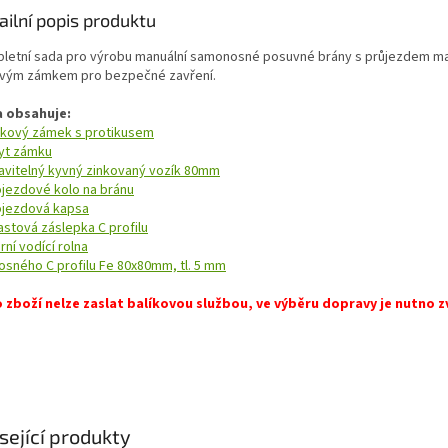
ailní popis produktu
letní sada pro výrobu manuální samonosné posuvné brány s průjezdem max
vým zámkem pro bezpečné zavření.
 obsahuje:
kový zámek s protikusem
yt zámku
avitelný kyvný zinkovaný vozík 80mm
jezdové kolo na bránu
jezdová kapsa
astová záslepka C profilu
rní vodící rolna
osného C profilu Fe 80x80mm, tl. 5 mm
 zboží nelze zaslat balíkovou službou, ve výběru dopravy je nutno z
sející produkty