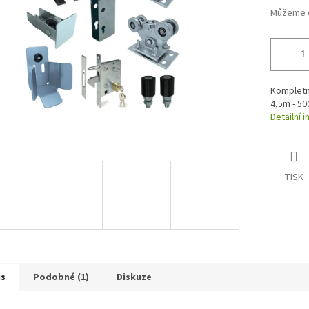
Můžeme d
Kompletn
4,5m - 5
Detailní 
TISK
is
Podobné (1)
Diskuze