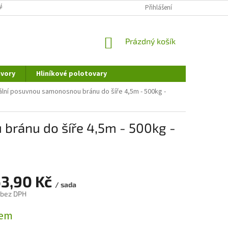
ÁNÍ OSOBNÍCH ÚDAJŮ
DOPRAVA A PLATBA
Přihlášení
REKLAMAČNÍ ŘÁD
NÁKUPNÍ
Prázdný košík
KOŠÍK
vory
Hliníkové polotovary
lní posuvnou samonosnou bránu do šíře 4,5m - 500kg -
bránu do šíře 4,5m - 500kg -
63,90 Kč
/ sada
 bez DPH
dem