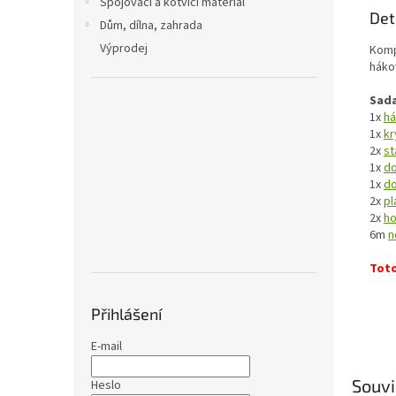
Spojovací a kotvící materiál
Det
Dům, dílna, zahrada
Výprodej
Komp
háko
Sada
1x
há
1x
kr
2x
st
1x
do
1x
do
2x
pl
2x
ho
6m
n
Toto
Přihlášení
E-mail
Souvi
Heslo