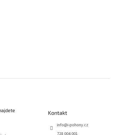
najdete
Kontakt
info
@
i-pohony.cz
728 004 001