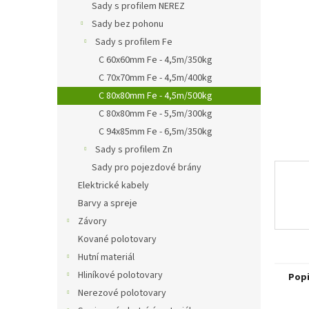
a
Sady s profilem NEREZ
n
Sady bez pohonu
e
Sady s profilem Fe
l
C 60x60mm Fe - 4,5m/350kg
C 70x70mm Fe - 4,5m/400kg
C 80x80mm Fe - 4,5m/500kg
C 80x80mm Fe - 5,5m/300kg
C 94x85mm Fe - 6,5m/350kg
Sady s profilem Zn
Sady pro pojezdové brány
Elektrické kabely
Barvy a spreje
Závory
Kované polotovary
Hutní materiál
Hliníkové polotovary
Pop
Nerezové polotovary