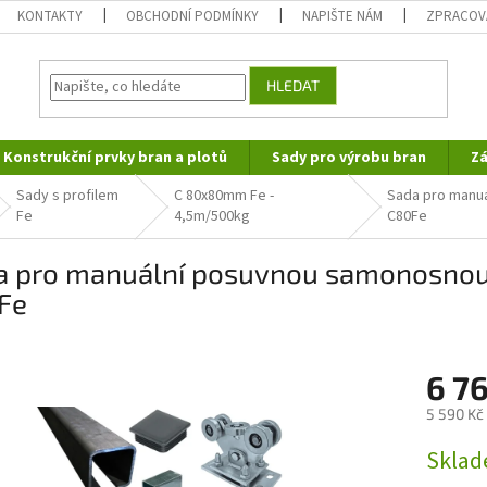
KONTAKTY
OBCHODNÍ PODMÍNKY
NAPIŠTE NÁM
ZPRACOV
HLEDAT
Konstrukční prvky bran a plotů
Sady pro výrobu bran
Zá
Sady s profilem
C 80x80mm Fe -
Sada pro manuá
Fe
4,5m/500kg
C80Fe
a pro manuální posuvnou samonosnou 
Fe
6 7
5 590 Kč
Měrná
Skla
cena: