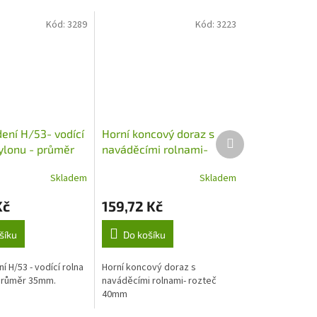
Kód:
3289
Kód:
3223
dení H/53- vodící
Horní koncový doraz s
Další
nylonu - průměr
naváděcími rolnami-
produkt
rozteč 40mm
Skladem
Skladem
Kč
159,72 Kč
šíku
Do košíku
í H/53 - vodící rolna
Horní koncový doraz s
 průměr 35mm.
naváděcími rolnami- rozteč
40mm