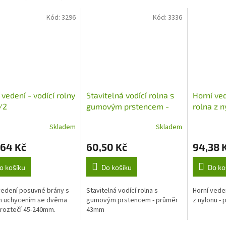
Kód:
3296
Kód:
3336
 vedení - vodící rolny
Stavitelná vodící rolna s
Horní ve
/2
gumovým prstencem -
rolna z 
průměr 43mm
35mm.
Skladem
Skladem
,64 Kč
60,50 Kč
94,38 
o košíku
Do košíku
Do ko
vedení posuvné brány s
Stavitelná vodící rolna s
Horní veden
m uchycením se dvěma
gumovým prstencem - průměr
z nylonu -
s roztečí 45-240mm.
43mm