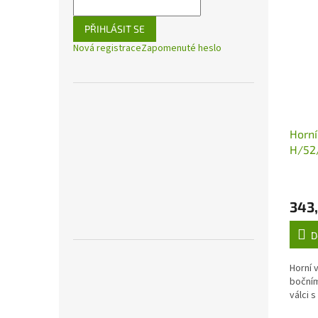
PŘIHLÁSIT SE
Nová registrace
Zapomenuté heslo
Horní
H/52
343
D
Horní 
boční
válci 