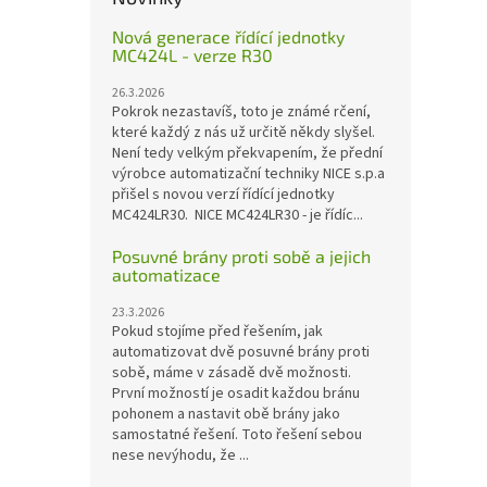
Nová generace řídící jednotky
MC424L - verze R30
26.3.2026
Pokrok nezastavíš, toto je známé rčení,
které každý z nás už určitě někdy slyšel.
Není tedy velkým překvapením, že přední
výrobce automatizační techniky NICE s.p.a
přišel s novou verzí řídící jednotky
MC424LR30. NICE MC424LR30 - je řídíc...
Posuvné brány proti sobě a jejich
automatizace
23.3.2026
Pokud stojíme před řešením, jak
automatizovat dvě posuvné brány proti
sobě, máme v zásadě dvě možnosti.
První možností je osadit každou bránu
pohonem a nastavit obě brány jako
samostatné řešení. Toto řešení sebou
nese nevýhodu, že ...