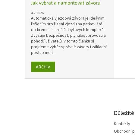
Jak vybrat a namontovat závoru
4.2.2026
Automatická vjezdová závora je ideálním
řešením pro řízení vjezdu na parkoviště,
do firemních areálů i bytových komplexů.
Zvyšuje bezpečnost, plynulost provozu a
pohodlí uživatelů. V tomto článku si
projdeme výběr správné závory i základní
postup mon...
ARCHIV
Z
á
p
a
t
Důležité
í
Kontakty
Obchodní 