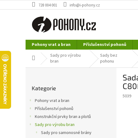
Přejít
728 004 001
info@i-pohony.cz
na
obsah
Pohony vrat a bran
Příslušenství pohonů
Nerezové polotovary
Hutní materiál
Sady pro výrobu
Sady bez
Domů
bran
pohonu
P
Sad
o
Přeskočit
s
C80
Kategorie
kategorie
t
5039
r
Pohony vrat a bran
a
Příslušenství pohonů
n
Konstrukční prvky bran a plotů
n
í
Sady pro výrobu bran
p
Sady pro samonosné brány