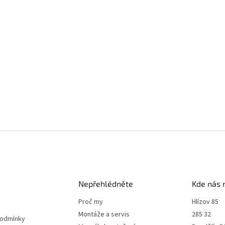
Nepřehlédněte
Kde nás 
Proč my
Hlízov 85
Montáže a servis
285 32
podmínky