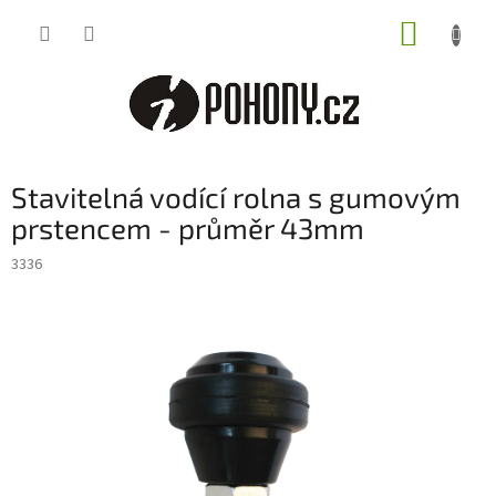
Přejít
NÁKUP
na
obsah
KOŠÍK
Stavitelná vodící rolna s gumovým
prstencem - průměr 43mm
3336