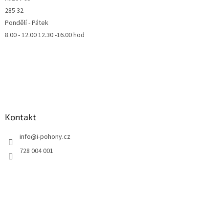
285 32
Pondělí - Pátek
8.00 - 12.00 12.30 -16.00 hod
Kontakt
info
@
i-pohony.cz
728 004 001