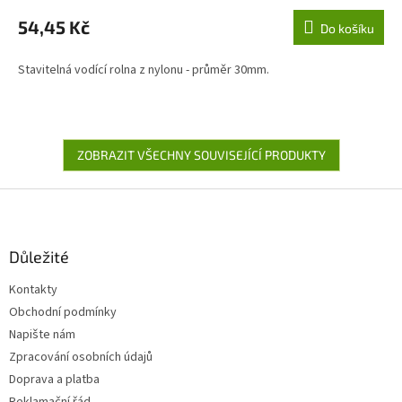
54,45 Kč
Do košíku
Stavitelná vodící rolna z nylonu - průměr 30mm.
ZOBRAZIT VŠECHNY SOUVISEJÍCÍ PRODUKTY
Z
á
p
a
Důležité
t
Kontakty
í
Obchodní podmínky
Napište nám
Zpracování osobních údajů
Doprava a platba